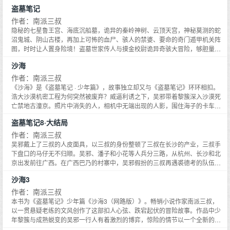
查那个废墟的过程中，有人发现了那些失踪孩子的名字。80年代的沙漠中建设
盗墓笔记
着传说中中国最伟大的建筑，吴邪好像知道一切，但对于谜题却无动于衷，他
似乎只是把这个地方当成了自己的棋盘。他在谋划什么？当吴邪不再天真，他
作者：南派三叔
会是一个什么样的人？当一个人透透彻彻地恨过之后，他还会是从前的自己
隐秘的七星鲁王宫、海底沉船墓，诡异的秦岭神树、云顶天宫，神秘莫测的蛇
吗？手上一道道伤痕，披上了喇嘛的袈裟，吴邪并没有平静下来，而是带着一
沼鬼城、阴山古楼，再加上可怖的血尸、骇人的禁婆、要命的奇门遁甲机关阵
个惊天的计划从《藏海花》中走来，开始全面孤独的反击……
图，时时让人置身险境！盗墓世家传人与摸金校尉诡异奇骇大冒险，够胆量就
看《盗墓笔记》！
沙海
作者：南派三叔
《沙海》是《盗墓笔记 · 少年篇》，故事独立却又与《盗墓笔记》环环相扣。
浩大沙漠机密工程为何突然被废弃？威逼利诱之下，吴邪带着黎簇深入沙漠死
亡禁地古潼京。照片中消失的人，相机中无端出现的人影，围住海子的卡车，
被毁掉的相机，沙丘下的干尸，在荒无人烟的沙漠中，吴邪一行人又会发现什
盗墓笔记8·大结局
么？黑眼镜的出现能拯救谁？而谁又能活着离开？
作者：南派三叔
吴邪戴上了三叔的人皮面具，以三叔的身份整顿了三叔在长沙的产业，三叔手
下盘口的马仔无不归顺。吴邪、潘子和小花等人兵分三路，从杭州、长沙和北
京出发前往广西。在广西巴乃的村寨中，吴邪假扮的三叔再遇裘德考的队伍，
并见到了一个肩膀融化垮塌的鬼影。他们发现，这个鬼影就是三十年前张家古
沙海3
楼考古队的队员，名叫张起灵！鬼影是解开这一切秘密的钥匙吗？在鬼影的推
动下，他们终于深入这苍茫诡异群山中的巨大秘密——在群山中有一群以食人
作者：南派三叔
为生的密洛陀，前往古楼密境的通道在它们的遏阻下凶险万分，波诡云谲！吴
本书为《盗墓笔记》少年篇《沙海3（网路版）》。畅销小说作家南派三叔，
邪和胖子终于进入了张家古楼，他们能救回闷油瓶吗？关于三十年前的那支考
以一贯悬疑老练的文风创作了这部扣人心弦、跌宕起伏的冒险故事。作品中少
古队，他们又将有怎样的发现？《盗墓笔记》大结局，终极悬念即将揭晓。
年黎簇与成熟蜕变的吴邪一行人有着激烈的博弈，惊险的情节以一个全新的视
角展示给读者一个匪夷所思的惊天谜团。南派三叔天马行空的想象力在这部作