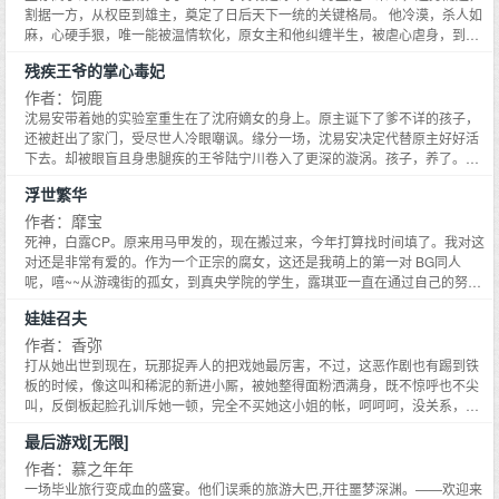
割据一方，从权臣到雄主，奠定了日后天下一统的关键格局。 他冷漠，杀人如
麻，心硬手狠，唯一能被温情软化，原女主和他纠缠半生，被虐心虐身，到了
花甲暮年，才终于得到了他的心。 hhhhh这是什么地狱级别的难度？ 未婚妻路
残疾王爷的掌心毒妃
人甲苏瓷：手动再见。 可惜说再见之前，她被迫无奈救了男主一次，剧情就往
另一个方向狂奔去了 从此一发不可收拾。 我本来想当咸鱼的，后来却被迫跟着
作者：饲鹿
男主走上人生巅峰。 冷漠专情真枭雄男主x机智乐观生存高手女主 ①不虐，不
沈易安带着她的实验室重生在了沈府嫡女的身上。原主诞下了爹不详的孩子，
虐，不虐！！重要的事情说三遍，文文是偏爽的。 ②这个所谓虐心虐肺的地狱
还被赶出了家门，受尽世人冷眼嘲讽。缘分一场，沈易安决定代替原主好好活
级别难度，是相对于原女主来说的，咱苏瓷不是哈，别误会了 ③最后最重要一
下去。却被眼盲且身患腿疾的王爷陆宁川卷入了更深的漩涡。孩子，养了。
点【高亮】：所有角色都是正常人，非玛丽苏汤姆苏纸片人，文案标的是偏爽
仇，报了。恋爱，也谈了。
浮世繁华
而不是正爽无脑爽，谢绝所有没发生过的剧情臆想猜测，百花齐放，各有所
爱，文明看文，和谐你我，发现不是你的菜直接弃文可以了，不用告诉我，谢
作者：靡宝
谢！
死神，白露CP。原来用马甲发的，现在搬过来，今年打算找时间填了。我对这
对还是非常有爱的。作为一个正宗的腐女，这还是我萌上的第一对 BG同人
呢，嘻~~从游魂街的孤女，到真央学院的学生，露琪亚一直在通过自己的努力
而改变着人生。青梅竹马热情贴心，生活也步上正轨，这一切，却都在遇到了
娃娃召夫
朽木白哉后，戛然终止。步入贵族豪门，成为千金，进入庭卫十三队……她的
人生道路走向了一个完全不同的方向。而冷漠中的关怀，漠视下的关注，还有
作者：香弥
生死关头时的保护和不离不弃，则让一段感情开始变质……
打从她出世到现在，玩那捉弄人的把戏她最厉害，不过，这恶作剧也有踢到铁
板的时候，像这叫和稀泥的新进小厮，被她整得面粉洒满身，既不惊呼也不尖
叫，反倒板起脸孔训斥她一顿，完全不买她这小姐的帐，呵呵呵，没关系，整
他的机会多得是，看她爹和那无尘道长拿着一只红锦囊，鬼鬼祟祟的摆在后山
最后游戏[无限]
小径上，听说谁捡到，谁就要倒大楣了，嘻嘻，那她不好好设计他怎行咧……
作者：慕之年年
一场毕业旅行变成血的盛宴。他们误乘的旅游大巴,开往噩梦深渊。——欢迎来