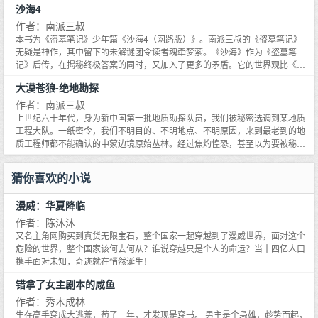
沙海4
品中得到了淋漓尽致的发挥，环环相扣的情节在遭遇一连串的离奇事件之后迅
速展开。
作者：南派三叔
本书为《盗墓笔记》少年篇《沙海4（网路版）》。南派三叔的《盗墓笔记》
无疑是神作，其中留下的未解谜团令读者魂牵梦萦。《沙海》作为《盗墓笔
记》后传，在揭秘终极答案的同时，又加入了更多的矛盾。它的世界观比《盗
墓笔记》犹有过之，甚至比之更庞大更壮阔。曾有报道说过，国内小说只有南
大漠苍狼-绝地勘探
派小说与非南派小说之分。南派三叔也一再地用自己的作品印证着这句话。
《沙海》将是南派三叔在《盗墓笔记》后的突破之作。
作者：南派三叔
上世纪六十年代，身为新中国第一批地质勘探队员，我们被秘密选调到某地质
工程大队。一纸密令，我们不明目的、不明地点、不明原因，来到最老到的地
质工程师都不能确认的中蒙边境原始丛林。经过焦灼惶恐，甚至以为要被秘密
处决的阶段，我们观看了一段专供中央高层的绝密《零号片》。胶片的画面让
一直受到唯物主义思想教育的我们窒息：地震波传回的信息还原在胶片上，放
猜你喜欢的小说
大二百倍后清晰地显示——地下一千二百米处的岩壳里，竟然镶嵌着一架日式
重型轰炸机！这是阴谋还是超自然力？如果不是扯淡的空间扭曲，那么，是什
漫威：华夏降临
么疯狂的力量让飞机出现在那里？！或者，这是战败前，日本军队进行的别具
深意的举动？带着疑惑和不解，我们作为数支勘探队中的一股，凭着绝大的勇
作者：陈沐沐
气，从三十多米大的洞穴裂口进入地层，开始了惊悚诡异的旅程。直到现在，
又名主角网购买到真货无限宝石，整个国家一起穿越到了漫威世界，面对这个
我依然在想，如果那时候我们没有唯物主义者坚定的信仰，在看到地层中埋藏
危险的世界，整个国家该何去何从？谁说穿越只是个人的命运？当十四亿人口
的一切后，我们还能在那片让人绝望的黑暗中坚持下去吗？
携手面对未知，奇迹就在悄然诞生！
错拿了女主剧本的咸鱼
作者：秀木成林
生存高手穿成大逃荒，苟了一年，才发现是穿书。 男主是个枭雄，趁势而起，