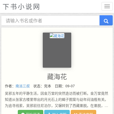
下书小说网
藏海花
作者：
南派三叔
状态：完本
日期：09-07
吴邪五年的平静生活，因金万堂的突然造访而被打断。金万堂竟然
知道从张家古楼里带出的月光石上的蝎子图案与幼年闷油瓶有关。
为追寻线索，吴邪前往尼泊尔，又辗转到了西藏墨脱。在墨脱，各
种与闷油瓶有关的线索纷至沓来！吴邪在吉拉寺的喇嘛手里，拿到