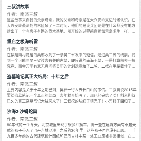
一步步逼近。然而死因却依然扑朔迷离，在他锲而不舍的努力下，一个个谜团
三叔讲故事
被抽丝剥茧，终于露出了隐藏在黄河的淤泥下面恐怖秘密……。黄河村落晦涩
的儿歌，河底石台中的透明人影，千年前的铁链，到底想捆住什么东西，死去
作者：南派三叔
的神秘老人，到底在河底看到什么？一切谜团的答案，尽在黄河鬼棺之中……
这些故事来自我的父亲母亲，我的父亲和母亲是在大兴安岭支边时候认识，在
大兴安岭最深处的林区呆了三年时间，他们的建设兵团硬是在什么都没有地方
建出了一个有房子有路的伐木基地，刚开始的过程简直犹如荒岛求生一样。那
个时代，大兴安岭林区的深处就是一个路上的孤岛，丛山峻岭之间是野兽的乐
重启之极海听雷
园，全年解冻的时期只有4到6个月。
作者：南派三叔
在福建雨村隐居的吴邪收到了一条吴三省发来的短信，通过吴三省的线索，找
到一个可能与吴三省过去有关的古墓，即传说的南海王墓，于是打算前去一探
究竟，而金万堂有意无意间将吴邪的计划透露给了二叔，二叔在半路截住了吴
邪，听说了事情的原委后索性亲自夹了趟喇嘛，同吴邪、胖子、张起灵三人一
盗墓笔记真正大结局：十年之后
同前往寻找南海王墓。
作者：南派三叔
主要内容是关于十年之期已到，吴邪一行人去长白山的事情。三叔曾说2015年
要给盗墓笔记一个真正的结局，去年就开始写了，现已经完结了哈！稻米期待
已久的真正盗墓笔记大结局来了！三叔挖的坑终于填完了！小哥终于回归了！
铁三角终于重聚了！哭瞎了亿万的稻米们！
沙海2·沙蟒蛇巢
作者：南派三叔
80年代的一个冬天，北京城里出现了很多红旗车，将一些在建筑方面有卓越天
赋的孩子带入了巴丹吉林沙漠，之后的30年里，这些孩子再也没有出现。一千
九百多年前的古代建筑设计图纸和巴丹吉林中某一处工业废墟非常相似，在调