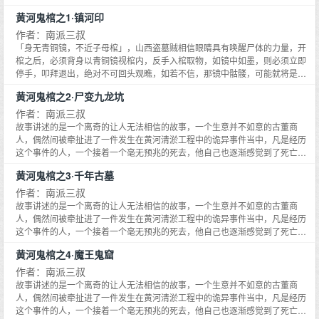
人发现了那些失踪孩子名字。80年代的沙漠中建设着传说中中国最伟大的建
邪，听说了事情的原委后索性亲自夹了趟喇嘛，同吴邪、胖子、张起灵三人一
黄河鬼棺之1·镇河印
筑，吴邪好像知道一切，但对于谜题却无动于衷，他似乎只把这个地方当成了
同前往寻找南海王墓。
自己的棋盘。他在谋划什么？当吴邪不再天真，他会是一个什么样的人？当一
作者：南派三叔
个人透透彻彻地恨过之后，他还会是从前的自己吗？手上一道道伤痕，披上了
「身无青铜镜，不近子母棺」，山西盗墓贼相信眼睛具有唤醒尸体的力量，开
喇嘛的袈裟，吴邪并没有平静下来，而是带着一个惊天计划从藏海花中走来，
棺之后，必须背身以青铜镜视棺内，反手入棺取物，如镜中如墨，则必须立即
开始全面孤独的反击。
停手，叩拜退出，绝对不可回头观瞧，如若不信，那镜中骷髅，可能就将是你
自己……故事讲述的是一个离奇的让人无法相信的故事，一个生意并不如意的
黄河鬼棺之2·尸变九龙坑
古董商人，偶然间被牵扯进了一件发生在黄河清淤工程中的诡异事件当中，凡
是经历这个事件的人，一个接着一个毫无预兆的死去，他自己也逐渐感觉到了
作者：南派三叔
死亡的一步步逼近。然而死因却依然扑朔迷离，在他锲而不舍的努力下，一个
故事讲述的是一个离奇的让人无法相信的故事，一个生意并不如意的古董商
个谜团被抽丝剥茧，终于露出了隐藏在黄河的淤泥下面恐怖秘密……黄河村落
人，偶然间被牵扯进了一件发生在黄河清淤工程中的诡异事件当中，凡是经历
晦涩的儿歌，河底石台中的透明人影，千年前的铁链，到底想捆住什么东西，
这个事件的人，一个接着一个毫无预兆的死去，他自己也逐渐感觉到了死亡的
死去的神秘老人，到底在河底看到什么？一切谜团的答案，尽在黄河鬼棺之
一步步逼近。然而死因却依然扑朔迷离，在他锲而不舍的努力下，一个个谜团
黄河鬼棺之3·千年古墓
中……
被抽丝剥茧，终于露出了隐藏在黄河的淤泥下面恐怖秘密……。黄河村落晦涩
的儿歌，河底石台中的透明人影，千年前的铁链，到底想捆住什么东西，死去
作者：南派三叔
的神秘老人，到底在河底看到什么？一切谜团的答案，尽在黄河鬼棺之中……
故事讲述的是一个离奇的让人无法相信的故事，一个生意并不如意的古董商
人，偶然间被牵扯进了一件发生在黄河清淤工程中的诡异事件当中，凡是经历
这个事件的人，一个接着一个毫无预兆的死去，他自己也逐渐感觉到了死亡的
一步步逼近。然而死因却依然扑朔迷离，在他锲而不舍的努力下，一个个谜团
黄河鬼棺之4·魔王鬼窟
被抽丝剥茧，终于露出了隐藏在黄河的淤泥下面恐怖秘密……。黄河村落晦涩
的儿歌，河底石台中的透明人影，千年前的铁链，到底想捆住什么东西，死去
作者：南派三叔
的神秘老人，到底在河底看到什么？一切谜团的答案，尽在黄河鬼棺之中……
故事讲述的是一个离奇的让人无法相信的故事，一个生意并不如意的古董商
人，偶然间被牵扯进了一件发生在黄河清淤工程中的诡异事件当中，凡是经历
这个事件的人，一个接着一个毫无预兆的死去，他自己也逐渐感觉到了死亡的