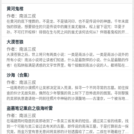
黄河鬼棺
作者：南派三叔
在黄河的底下埋葬的，不是龙、不是镇河印、也不是传说中的神器，千年未腐
蚀的铁链，想要锁住的只是传说中的魔王蚩尤躯体，棺上留下诅咒：华夏子
孙，不可打开棺椁！徘徊在生与死之间的蚩尤该何去何从？伴随着鬼棺的开
启，远古传说的真相在逐渐扭曲，谁来告诉我们，谁才是我们真正的祖先？
大漠苍狼
作者：南派三叔
大漠苍狼之后，世上将只有两类小说：一类是南派小说，一类是南派小说外的
所有小说！南派小说将让读者们知道，什么是最剽悍的小说、什么是最酷的作
者！在陷阱般满是诱惑的文字世界里，每个接触到南派小说的人，都将陷在南
派三叔布下的谜团和悬念里无法自拔！整个小说写的是20世纪60年代新中国第
沙海（合集）
一批地质勘探队队员的一次惊竦经历——地下12
作者：南派三叔
一组离奇的沙漠照片让吴邪决定深入荒漠，探寻一个不同寻常的古墓。前往探
查的伙计无故失踪，偶然在少年黎簇的背上刻下了恐怖诡异的图案。寻到黎簇
的吴邪执意邀请他一同前往照片中神秘的沙漠腹地——古潼京，一个被当地人
称为死亡森林的地方。随考察队一同前往，吴邪、王盟和黎簇竟然被传说中会
盗墓笔记重启之极海听雷
移动的海子带到了一片白茫茫的沙漠，这里隐藏着一处机密工程的遗址，而这
个现代工程，竟然是按照3000年前的古图制造的......80年代的一个冬天，北京
作者：南派三叔
城里出现了很多红旗车，将一些在建筑方面有卓越天赋的孩子带入了巴丹吉林
在福建雨村隐居的吴邪收到了一条吴三省发来的短信，通过吴三省的线索，找
沙漠，之后的30年里，这些孩子再也没有出现。一千九百多年前的古代建筑设
到一个可能与吴三省过去有关的古墓，即传说的南海王墓，于是打算前去一探
计图纸和巴丹吉林中某一处工业废墟非常相似，在调查那些废墟的过程中，有
究竟，而金万堂有意无意间将吴邪的计划透露给了二叔，二叔在半路截住了吴