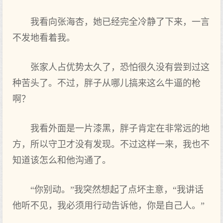
我看向张海杏，她已经完全冷静了下来，一言
不发地看着我。
张家人占优势太久了，恐怕很久没有尝到过这
种苦头了。不过，胖子从哪儿搞来这么牛逼的枪
啊？
我看外面是一片漆黑，胖子肯定在非常远的地
方，所以守卫才没有发现。不过这样一来，我也不
知道该怎么和他沟通了。
“你别动。”我突然想起了点坏主意，“我讲话
他听不见，我必须用行动告诉他，你是自己人。”