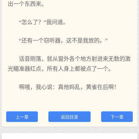
出一个东西来。
“怎么了？”我问道。
“还有一个窃听器，这不是我放的。”
话音刚落，就从窗外各个地方射进来无数的激
光瞄准器红点，所有人身上都被点了一个。
啊哦，我心说：真他妈乱，黄雀在后啊！
上一章
返回目录
下一章