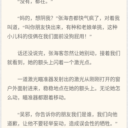
“没有，都在。”
“妈的，想阴我？”张海杏都快气疯了，对着我
叫道，“叫你朋友快出来，有种和老娘单挑，这种
小儿科的伎俩在我们面前没狗屁用！”
话还没说完，张海客忽然让她别动，接着我们
就看到，她的额头上闪着一个激光点。
一道激光瞄准器发射出的激光从刚刚打开的窗
户外面射进来，稳稳地点在她的额头上。无论她怎
么动，瞄准器都跟着移动。
“吴邪，你告诉你的朋友我们是谁，我们向他
道歉，让他不要轻举妄动，造成误会性的牺牲。”