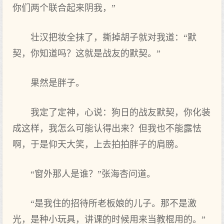
你们两个联合起来阴我，”
壮汉把妆全抹了，撕掉胡子就对我道：“默
契，你知道吗？这就是战友的默契。”
果然是胖子。
我定了定神，心说：狗日的战友默契，你化装
成这样，我怎么可能认得出来？但我也不能露怯
啊，于是仰天大笑，上去拍拍胖子的肩膀。
“窗外那人是谁？”张海杏问道。
“是我住的招待所老板娘的儿子。那不是激
光，是种小玩具，讲课的时候用来当教棍用的。”