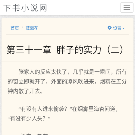
下书小说网
首页
藏海花
设置
第三十一章 胖子的实力（二）
张家人的反应太快了，几乎就是一瞬间，所有
的窗立即就开了，外面的凉风吹进来，烟雾在五分
钟内散了开去。
“有没有人进来偷袭？”在烟雾里海杏问道，
“有没有少人头？”