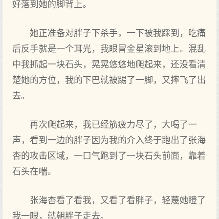
好落到她的脚背上。
她正准备对胖子下杀手，一下被我踩到，吃痛
后反手就是一个耳光，我眼冒金星滚到地上。混乱
中我抓起一块石头，晃晃悠悠地爬起来，还没看清
楚她的方位，我的下巴就被踢了一脚，又摔飞了出
去。
再次爬起来，我已经筋疲力尽了，大喝了一
声，看到一边的胖子因为我的介入终于跑出了张海
杏的攻击区域，一口气跑到了一块石头前面，靠着
石头在喘。
张海杏看了看我，又看了看胖子，轻蔑她瞪了
我一眼，就朝胖子走去。