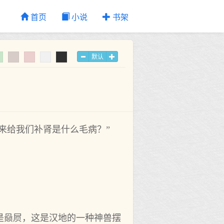
首页
小说
书架
默认
来给我们补肾是什么毛病？”
。
。
是赑屃，这是汉地的一种神兽摆