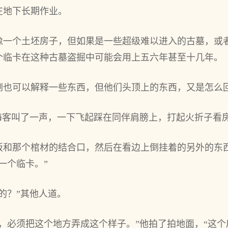
在地下长期作业。
像一个土坯房子，但如果是一些超级难以进入的古墓，或
个临卡在这种古墓盗掘中可能会用上五六年甚至十几年。
倒也可以解释一些东西，但他们头顶上的东西，又是怎么
张海客叫了一声，一下飞起踩在同伴肩膀上，打起火折子看
板和那个棺材的结合口，然后在看边上倒挂着的另外的东
一个临卡。”
的？”其他人道。
，必须把这个地方弄成这个样子。”他拍了拍地面，“这