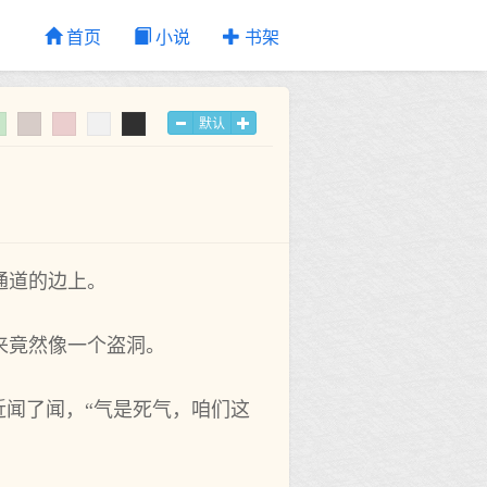
首页
小说
书架
默认
通道的边上。
来竟然像一个盗洞。
近闻了闻，“气是死气，咱们这