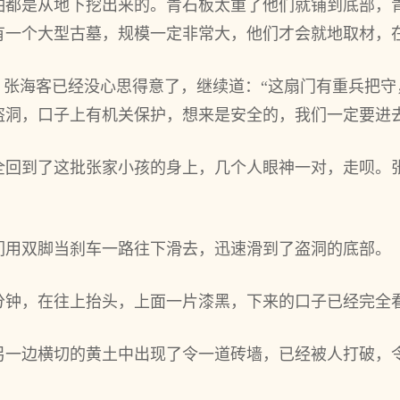
怕都是从地下挖出来的。青石板太重了他们就铺到底部，
有一个大型古墓，规模一定非常大，他们才会就地取材，
，张海客已经没心思得意了，继续道：“这扇门有重兵把
盗洞，口子上有机关保护，想来是安全的，我们一定要进去
全回到了这批张家小孩的身上，几个人眼神一对，走呗。
们用双脚当刹车一路往下滑去，迅速滑到了盗洞的底部。
分钟，在往上抬头，上面一片漆黑，下来的口子已经完全
另一边横切的黄土中出现了令一道砖墙，已经被人打破，