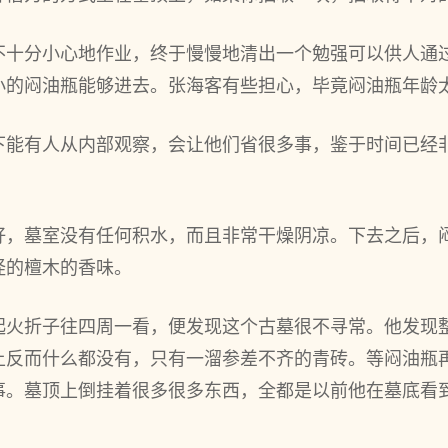
不十分小心地作业，终于慢慢地清出一个勉强可以供人通
小的闷油瓶能够进去。张海客有些担心，毕竟闷油瓶年龄
下能有人从内部观察，会让他们省很多事，鉴于时间已经
好，墓室没有任何积水，而且非常干燥阴凉。下去之后，
怪的檀木的香味。
起火折子往四周一看，便发现这个古墓很不寻常。他发现
上反而什么都没有，只有一溜参差不齐的青砖。等闷油瓶
事。墓顶上倒挂着很多很多东西，全都是以前他在墓底看