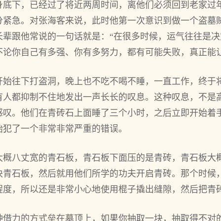
身底下，已经过了将近两周时间，离他们必须回到老家过
分紧急。对张海客来说，此时他第一次意识到做一个盗墓
长辈跟他常说的一句话就是：“在很多时候，运气往往是决
不论你自己有多强、你有多努力，都有可能失败，真正能
开始往下打盗洞，晚上也不吃不喝不睡，一直工作，终于
有人都抑制不住地发出一声长长的叹息。这种叹息，不是
感叹。他们在青砖石上面睡了三个小时，之后立即开始着
始犯了一个非常非常严重的错误。
大概八丈宽的青石板，青石板下面压的是青砖，青石板大
块青石板，然后就用他们所学的功夫开启青砖。那个时候
程度，所以还是非常小心地使用棍子撬出缝隙，然后把青
种借力的方式垒在墓顶上，如果你抽取一块，抽取得不对