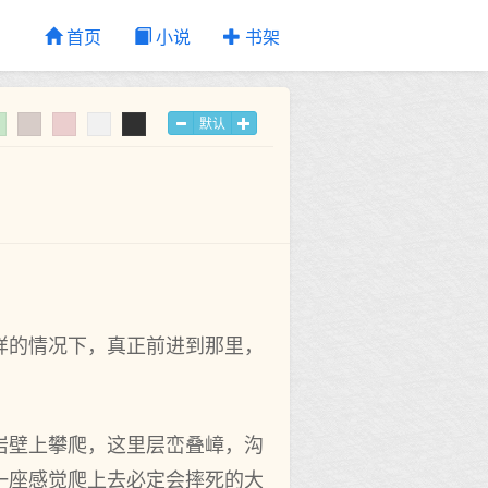
首页
小说
书架
默认
样的情况下，真正前进到那里，
岩壁上攀爬，这里层峦叠嶂，沟
一座感觉爬上去必定会摔死的大