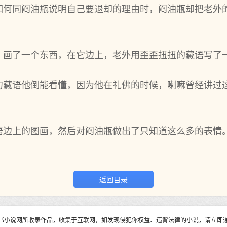
如何同闷油瓶说明自己要退却的理由时，闷油瓶却把老外
，画了一个东西，在它边上，老外用歪歪扭扭的藏语写了
句藏语他倒能看懂，因为他在礼佛的时候，喇嘛曾经讲过
语边上的图画，然后对闷油瓶做出了只知道这么多的表情
返回目录
书小说网所收录作品，收集于互联网，如发现侵犯你权益、违背法律的小说，请立即