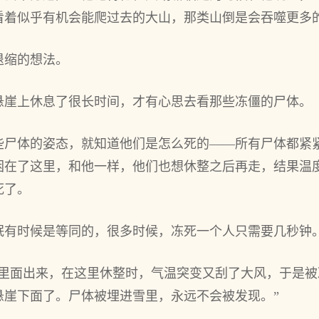
看着似乎有机会能爬过去的大山，那类山倒是会吞噬更多
退缩的想法。
悬崖上休息了很长时间，才有心思去看那些冻僵的尸体。
些尸体的姿态，就知道他们是怎么死的——所有尸体都紧
困在了这里，和他一样，他们也想休整之后再走，结果温
死了。
眠有时候是等同的，很多时候，冻死一个人只需要几秒钟
山里面出来，在这里休整时，气温突变又刮了大风，于是
悬崖下面了。尸体被埋进雪里，永远不会被发现。”