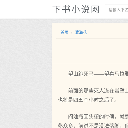
下书小说网
首页
藏海花
望山跑死马——望喜马拉
前面的那些死人冻在岩壁
也将是四五个小时之后了。
闷油瓶回头望的时候，就
壑众多，前进不是没法落脚，