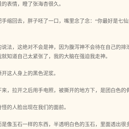
量的表情，瞪了张海杏很久。
把手缩回去，胖子呸了一口，嘴里念了念：“你最好是七
的说法，这绝对不会是神，因为腹泻神不会待在自己的排
我就知道自己太紧张了，我的大脑在强迫我走神。
撕开这人身上的黑色泥浆。
下来，拉开之后用手电照，被撕开的地方下，是团白色的
奇怪的人脸出现在我们的面前。
而是像玉石一样的东西，半透明白色的玉石，里面透出很