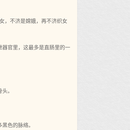
仙女，不济是嫦娥，再不济织女
泄器官里，这最多是直肠里的一
骨头。
多黑色的脉络。