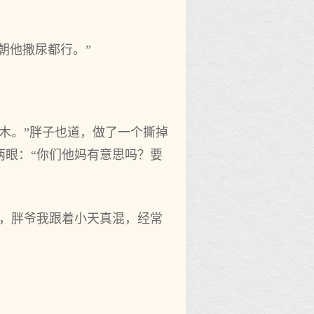
。
朝他撒尿都行。”
木。”胖子也道，做了一个撕掉
两眼：“你们他妈有意思吗？要
的，胖爷我跟着小天真混，经常