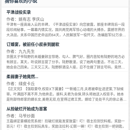
猜你喜欢的小说
大二百倍后清晰地显示——地下一千二百米处的岩壳里，竟然镶嵌着一架日式
重型轰炸机！这是阴谋还是超自然力？如果不是扯淡的空间扭曲，那么，是什
平津战役实录
么疯狂的力量让飞机出现在那里？！或者，这是战败前，日本军队进行的别具
深意的举动？带着疑惑和不解，我们作为数支勘探队中的一股，凭着绝大的勇
作者：姚有志 李庆山
气，从三十多米大的洞穴裂口进入地层，开始了惊悚诡异的旅程。直到现在，
平津有一座高耸入云的丰碑，《平津战役实录》向您披露，那座丰碑背后一段
我依然在想，如果那时候我们没有唯物主义者坚定的信仰，在看到地层中埋藏
段珍闻秘事，一幕幕内情实况，国共两党两军惊心动魂的大搏杀，震撼世界的
的一切后，我们还能在那片让人绝望的黑暗中坚持下去吗？
大决战，关系中国历史命运的64天，人民解放军一役歼灭、改编敌军52万余
人。
订婚宴，被前任小叔亲到腿软
作者：九九先生
京圈太子爷陆野的未婚妻顾言惊艳、勾人、脾气好，圈内皆知有陆野的地方必
有顾言，某天，听说顾言提了分手。陆野散漫，说了她两句重话，不出三天，
她会自己回来。三天又三天。陆野醉酒没人接，忍不住拨了顾言号码，竟然被
拉黑了。有八卦拍到顾言被神秘男人送回家，陆野蓦地心里空了一块。后来，
柔弱妻子她竟然...
听说陆野不顾暴雨狼狈，偏执的在前女友家门口站了一夜。第二天，那扇门终
于打开。言言！我想你…一抹颀长的身影裹着浴巾走来。小叔？……言言？那
作者：绿皮卡丘
个骄矜尊高的男人揽顾言入怀，睨向陆野，你该改口了。那晚，顾言把陆野的
【正文完】【强取豪夺,权臣X下属妻】***新婚三月,夫君被牵扯进逆案,下狱候
小叔给睡了，第二天她又怕又后悔，转身就逃。她辞了工作，换了住处。电梯
审。叶满园不离不弃,为他奔走。谁料,夫君为自保,转头将她送入权臣手。她本
遇到他，她假装等下一趟。直到她在酒吧与人相亲，直接被人掳走。逼仄的小
是刑部侍郎家的嫡长女,美艳无双,在室得过君王赏。嫁给了处处平凡的徐止善,
巷，沉重的气息侵入，强吻，再跑，腿打断。他一步步诱她深陷，怎么可能逃
哪怕婆母难缠,小叔居心叵测,她都不在乎。她只看中徐止善这个人。他温柔本
从捡破烂开始成为首富
出他手掌心。
分,爱护她、迷恋她。却原来,这些都是假象。当夜,权臣居高临下地看着她,声音
喑哑：等你很久了。*镇国公裴济,军中自底层摸爬滚打上位的糙汉,面冷手狠心
作者：马爷炒面
硬,朝野上下无人不惧。他孑然一身,没有软肋,这日破天荒对下属之妻多打量了
王磊绑定豪横拾荒系统！捡破烂就能发家致富！叮！宿主捡到饮料瓶，奖励一
两眼,便有人心领神会。入夜,人被送到他掌心。多年心结,在这一刻终于得到纾
百元！叮！宿主捡到玩具车，奖励法拉利-幻影一辆！叮！宿主捡到一把钥匙，