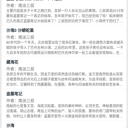
作者：南派三叔
主要内容是关于十年之期已到，吴邪一行人去长白山的事情。三叔曾说2015年
要给盗墓笔记一个真正的结局，去年就开始写了，现已经完结了哈！稻米期待
已久的真正盗墓笔记大结局来了！三叔挖的坑终于填完了！小哥终于回归了！
铁三角终于重聚了！哭瞎了亿万的稻米们！
沙海2·沙蟒蛇巢
作者：南派三叔
80年代的一个冬天，北京城里出现了很多红旗车，将一些在建筑方面有卓越天
赋的孩子带入了巴丹吉林沙漠，之后的30年里，这些孩子再也没有出现。一千
九百多年前的古代建筑设计图纸和巴丹吉林中某一处工业废墟非常相似，在调
查那个废墟的过程中，有人发现了那些失踪孩子的名字。80年代的沙漠中建设
藏海花
着传说中中国最伟大的建筑，吴邪好像知道一切，但对于谜题却无动于衷，他
似乎只是把这个地方当成了自己的棋盘。他在谋划什么？当吴邪不再天真，他
作者：南派三叔
会是一个什么样的人？当一个人透透彻彻地恨过之后，他还会是从前的自己
吴邪五年的平静生活，因金万堂的突然造访而被打断。金万堂竟然知道从张家
吗？手上一道道伤痕，披上了喇嘛的袈裟，吴邪并没有平静下来，而是带着一
古楼里带出的月光石上的蝎子图案与幼年闷油瓶有关。为追寻线索，吴邪前往
个惊天的计划从《藏海花》中走来，开始全面孤独的反击……
尼泊尔，又辗转到了西藏墨脱。在墨脱，各种与闷油瓶有关的线索纷至沓来！
吴邪在吉拉寺的喇嘛手里，拿到了闷油瓶的笔记，知道了闷油瓶当年进入雪山
盗墓笔记
的前因后果。令吴邪震惊的是，他在另一本笔记上看到了世界的极限——莽莽
雪山腹地，竟然有另外一扇青铜巨门！
作者：南派三叔
隐秘的七星鲁王宫、海底沉船墓，诡异的秦岭神树、云顶天宫，神秘莫测的蛇
沼鬼城、阴山古楼，再加上可怖的血尸、骇人的禁婆、要命的奇门遁甲机关阵
图，时时让人置身险境！盗墓世家传人与摸金校尉诡异奇骇大冒险，够胆量就
看《盗墓笔记》！
沙海