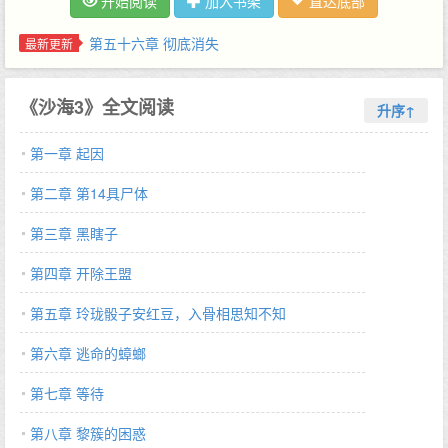
开始阅读
加入书架
直达底部
天谜团。南派三叔天马行空的想象力在这部作品中得到了淋漓尽致
的发挥，环环相扣的情节在遭遇一连串的离奇事件之后迅速展开。
第五十六章 彻底消失
最新更新
…
《沙海3》全文阅读
升序↑
第一章 起因
第二章 第14具尸体
第三章 黑瞎子
第四章 开除王盟
第五章 玲珑骰子安红豆，入骨相思知不知
第六章 逃命的蟑螂
第七章 等待
第八章 黎簇的困惑