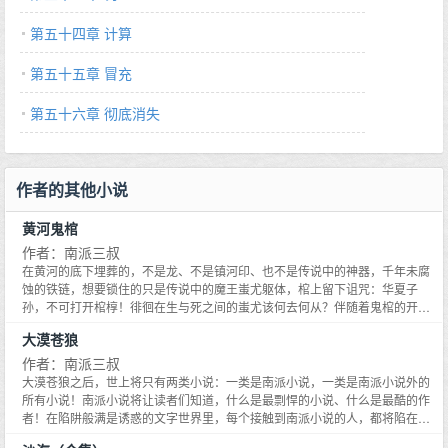
第五十四章 计算
第五十五章 冒充
第五十六章 彻底消失
作者的其他小说
黄河鬼棺
作者：南派三叔
在黄河的底下埋葬的，不是龙、不是镇河印、也不是传说中的神器，千年未腐
蚀的铁链，想要锁住的只是传说中的魔王蚩尤躯体，棺上留下诅咒：华夏子
孙，不可打开棺椁！徘徊在生与死之间的蚩尤该何去何从？伴随着鬼棺的开
启，远古传说的真相在逐渐扭曲，谁来告诉我们，谁才是我们真正的祖先？
大漠苍狼
作者：南派三叔
大漠苍狼之后，世上将只有两类小说：一类是南派小说，一类是南派小说外的
所有小说！南派小说将让读者们知道，什么是最剽悍的小说、什么是最酷的作
者！在陷阱般满是诱惑的文字世界里，每个接触到南派小说的人，都将陷在南
派三叔布下的谜团和悬念里无法自拔！整个小说写的是20世纪60年代新中国第