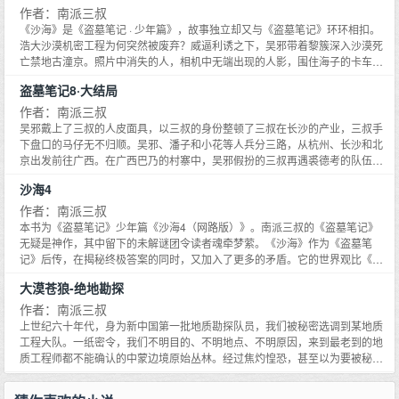
作者：南派三叔
《沙海》是《盗墓笔记 · 少年篇》，故事独立却又与《盗墓笔记》环环相扣。
浩大沙漠机密工程为何突然被废弃？威逼利诱之下，吴邪带着黎簇深入沙漠死
亡禁地古潼京。照片中消失的人，相机中无端出现的人影，围住海子的卡车，
被毁掉的相机，沙丘下的干尸，在荒无人烟的沙漠中，吴邪一行人又会发现什
盗墓笔记8·大结局
么？黑眼镜的出现能拯救谁？而谁又能活着离开？
作者：南派三叔
吴邪戴上了三叔的人皮面具，以三叔的身份整顿了三叔在长沙的产业，三叔手
下盘口的马仔无不归顺。吴邪、潘子和小花等人兵分三路，从杭州、长沙和北
京出发前往广西。在广西巴乃的村寨中，吴邪假扮的三叔再遇裘德考的队伍，
并见到了一个肩膀融化垮塌的鬼影。他们发现，这个鬼影就是三十年前张家古
沙海4
楼考古队的队员，名叫张起灵！鬼影是解开这一切秘密的钥匙吗？在鬼影的推
动下，他们终于深入这苍茫诡异群山中的巨大秘密——在群山中有一群以食人
作者：南派三叔
为生的密洛陀，前往古楼密境的通道在它们的遏阻下凶险万分，波诡云谲！吴
本书为《盗墓笔记》少年篇《沙海4（网路版）》。南派三叔的《盗墓笔记》
邪和胖子终于进入了张家古楼，他们能救回闷油瓶吗？关于三十年前的那支考
无疑是神作，其中留下的未解谜团令读者魂牵梦萦。《沙海》作为《盗墓笔
古队，他们又将有怎样的发现？《盗墓笔记》大结局，终极悬念即将揭晓。
记》后传，在揭秘终极答案的同时，又加入了更多的矛盾。它的世界观比《盗
墓笔记》犹有过之，甚至比之更庞大更壮阔。曾有报道说过，国内小说只有南
大漠苍狼-绝地勘探
派小说与非南派小说之分。南派三叔也一再地用自己的作品印证着这句话。
《沙海》将是南派三叔在《盗墓笔记》后的突破之作。
作者：南派三叔
上世纪六十年代，身为新中国第一批地质勘探队员，我们被秘密选调到某地质
工程大队。一纸密令，我们不明目的、不明地点、不明原因，来到最老到的地
质工程师都不能确认的中蒙边境原始丛林。经过焦灼惶恐，甚至以为要被秘密
处决的阶段，我们观看了一段专供中央高层的绝密《零号片》。胶片的画面让
一直受到唯物主义思想教育的我们窒息：地震波传回的信息还原在胶片上，放