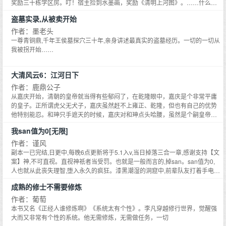
解。你我曾订过亲啊,娘子不记得了？*不多日,徐止善身上罪责全消,出狱同时,接
奖励三十栋学区房。叮！宿主捡到水墨画，奖励《清明上河图》。……什么？
到叶满园一封和离书。意料之中的事,徐止善虽惆怅不舍,也安慰自己,从此搭上
美女总裁倒贴捡垃圾的？当红女星疯狂求婚？前世界首富向他取经如何赚钱？
盗墓实录,从被卖开始
镇国公的线,官运亨通指日可待,大丈夫何患无妻。可徐止善渐渐发现,他竟然如
某国总统跪求他去当总统……王磊表示：我只是很喜欢捡破烂这份很有钱途的
此留恋曾经的那位小妻子。他寻回去,隔着道屏风匍匐在她的内室前,求她回头。
职业罢了，钞票啊什么的都是浮云……
作者：墨老头
内室无人应声,唯有急促呼吸声隐约可闻。徐止善悄悄抬头。屏风上,身影一片狼
一尊青铜鼎,千年王侯墓探穴三十年,亲身讲述最真实的盗墓经历。一切的一切从
藉。***【阅读指南】1.女非男c。女主与前夫和离在前,与男主展开感情及其他
我被拐开始……
关系在后2.架空***【预收】《望帝春心》强取豪夺,暴君披马甲追妻《春昼短》
太子X禁中养女,不是兄妹感兴趣可以点击收藏助力开文~***【预收《春昼短》
文案】太子姜彧近来有个烦恼。他的伴读、太傅家的长公子常怿,似乎看上了自
大清风云6：江河日下
己的皇妹。皇妹不是亲皇妹。可她六岁起便养在皇后膝下,他与她的感情......很
作者：鹿鼎公子
深厚。她像一只受伤的小鹿。禁中娇养十年,一点风吹草动,仍轻易让她惊怯。这
从嘉庆开始，清朝的皇帝就当得有些郁闷了，在乾隆眼中，嘉庆是个非常平庸
样的皇妹,怎么能放心让她出宫受苦？*小公主谌添意近来很得意。她耍了点小
的皇子。正所谓虎父无犬子，嘉庆虽然赶不上雍正、乾隆，但也有自己的优势
手段,便让京城第一贵公子折腰,发誓非她不娶。没办法,她父母双亡,无人依靠,必
他特别能忍。和珅只手遮天的时候，嘉庆对和珅点头哈腰，虽然是个嗣皇帝，
须为自己的未来筹谋。权衡利弊,常怿是最佳人选。寄居禁中十年,谌添意练就一
但表现得完全像个傀儡。乾隆去世后，嘉庆发挥清朝帝王的传统智慧，先稳住
手装柔弱扮可怜的好本事。收服常怿,不在话下。*后来果如她预想的那样,常怿
我san值为0[无限]
和珅，将其与外界隔离，然后再一举拿下，抄掉和珅的家，逼迫其自尽。整个
求娶,天子赐婚。谌添意阔别禁中,回到空旷的谌府待嫁。一切顺利。谁料,某夜,
过程做得相当漂亮，光从这件事就可以看出，嘉庆并不是一个没有头脑的皇
作者：谨风
谌府迎来了位不速之客。昔日最是温润守礼的皇兄,面容阴鸷地扣住她的腰。最
帝。 在嘉庆还是嗣皇帝的时候，白莲教就闹得风风火火，嘉庆刚掌权的时候，
副本一已完结,日更中,每晚6点更新将于5.1入v,当日掉落三合一章,感谢支持【文
情浓的时候,他哑着声音求她：能不能不要走？虽然很爽,谌添意仍摇头,不行,我
就致力于平定白莲教起义。为了平定这场叛乱，嘉庆花去了两亿两白银，如果
案】神,不可直视。直视神祇者当受罚。也就是一般而言的,掉san。san值为0,
还是要和他成亲的。***（解除兄妹关系在前,发展感情及其他关系在后）
不是从和珅家里抄出 了一大堆银子，光是平定这次起义，清政府的财政可能就
人也就从此丧失理智,堕入永久的疯狂。漆黑潮湿的洞窟中,前辈队友打着手电,
会崩溃。 嘉庆虽然当上了皇帝，但心里一直认为自己这个皇帝当得很憋屈。他
神色凝重,严谨科普。程祗,你现在san值状态怎么样？程祗瞥一眼数据栏里自己
成熟的修士不需要修炼
觉得自己很仁义，可为什么倒霉的事情全都让自己碰上了。先是一个疯子为了
红彤彤的san值。0。很好,她默默移开视线。非常……稳定。#我精神状态超好
出名，在紫禁城里准备刺杀他。更可气的是，这个刺客出现后，一帮侍卫居然
##只要san值为0,就不会掉san#——————黑影幢幢,黏浊土壤逐渐隆起,放射
作者：葡萄
都吓得闪开，虽然贴身侍卫扎克塔尔和巴丹多尔济很英勇， 摆平了这个刺客，
出道道扭曲土痕,在一侧路灯下映出与原本形状不相匹配的高耸黑影,繁杂的嘶嘶
本书又名《正经人谁修炼啊》《系统太有个性》。李凡穿越修行世界，觉醒强
但其他人的表现着实让嘉庆心里拔凉拔凉的。这事发生后不久，天理教徒勾结
声似从遥远处传来,尤带回响。那是母神影像化身的仆从,见之将受到不可名状的
大而又非常有个性的系统。他无需修炼，无需做任务，一切
宫廷太监，在紫禁城内 发动叛变。这对嘉庆的打击非常大，自古造反都是发生
损害,失去不定数量的san值。程祗耳边响起队友克制的痛呼声。她没有转身,只