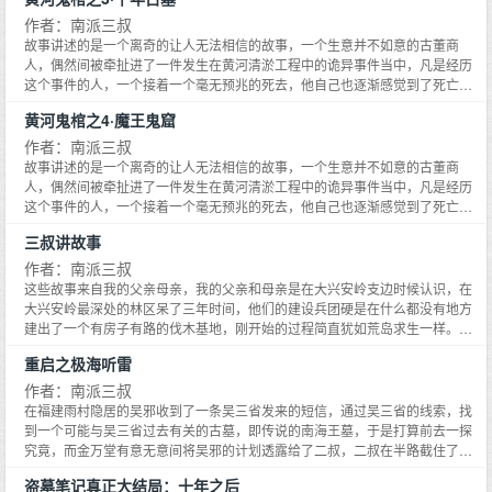
被抽丝剥茧，终于露出了隐藏在黄河的淤泥下面恐怖秘密……。黄河村落晦涩
的儿歌，河底石台中的透明人影，千年前的铁链，到底想捆住什么东西，死去
作者：南派三叔
的神秘老人，到底在河底看到什么？一切谜团的答案，尽在黄河鬼棺之中……
故事讲述的是一个离奇的让人无法相信的故事，一个生意并不如意的古董商
人，偶然间被牵扯进了一件发生在黄河清淤工程中的诡异事件当中，凡是经历
这个事件的人，一个接着一个毫无预兆的死去，他自己也逐渐感觉到了死亡的
一步步逼近。然而死因却依然扑朔迷离，在他锲而不舍的努力下，一个个谜团
黄河鬼棺之4·魔王鬼窟
被抽丝剥茧，终于露出了隐藏在黄河的淤泥下面恐怖秘密……。黄河村落晦涩
的儿歌，河底石台中的透明人影，千年前的铁链，到底想捆住什么东西，死去
作者：南派三叔
的神秘老人，到底在河底看到什么？一切谜团的答案，尽在黄河鬼棺之中……
故事讲述的是一个离奇的让人无法相信的故事，一个生意并不如意的古董商
人，偶然间被牵扯进了一件发生在黄河清淤工程中的诡异事件当中，凡是经历
这个事件的人，一个接着一个毫无预兆的死去，他自己也逐渐感觉到了死亡的
一步步逼近。然而死因却依然扑朔迷离，在他锲而不舍的努力下，一个个谜团
三叔讲故事
被抽丝剥茧，终于露出了隐藏在黄河的淤泥下面恐怖秘密……。黄河村落晦涩
的儿歌，河底石台中的透明人影，千年前的铁链，到底想捆住什么东西，死去
作者：南派三叔
的神秘老人，到底在河底看到什么？一切谜团的答案，尽在黄河鬼棺之中……
这些故事来自我的父亲母亲，我的父亲和母亲是在大兴安岭支边时候认识，在
大兴安岭最深处的林区呆了三年时间，他们的建设兵团硬是在什么都没有地方
建出了一个有房子有路的伐木基地，刚开始的过程简直犹如荒岛求生一样。那
个时代，大兴安岭林区的深处就是一个路上的孤岛，丛山峻岭之间是野兽的乐
重启之极海听雷
园，全年解冻的时期只有4到6个月。
作者：南派三叔
在福建雨村隐居的吴邪收到了一条吴三省发来的短信，通过吴三省的线索，找
到一个可能与吴三省过去有关的古墓，即传说的南海王墓，于是打算前去一探
究竟，而金万堂有意无意间将吴邪的计划透露给了二叔，二叔在半路截住了吴
邪，听说了事情的原委后索性亲自夹了趟喇嘛，同吴邪、胖子、张起灵三人一
盗墓笔记真正大结局：十年之后
同前往寻找南海王墓。