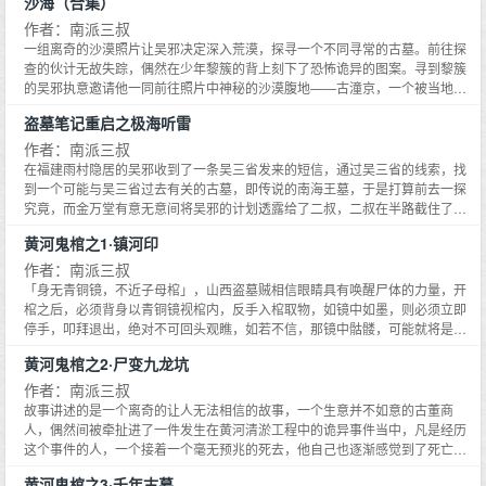
沙海（合集）
一批地质勘探队队员的一次惊竦经历——地下12
作者：南派三叔
一组离奇的沙漠照片让吴邪决定深入荒漠，探寻一个不同寻常的古墓。前往探
查的伙计无故失踪，偶然在少年黎簇的背上刻下了恐怖诡异的图案。寻到黎簇
的吴邪执意邀请他一同前往照片中神秘的沙漠腹地——古潼京，一个被当地人
称为死亡森林的地方。随考察队一同前往，吴邪、王盟和黎簇竟然被传说中会
盗墓笔记重启之极海听雷
移动的海子带到了一片白茫茫的沙漠，这里隐藏着一处机密工程的遗址，而这
个现代工程，竟然是按照3000年前的古图制造的......80年代的一个冬天，北京
作者：南派三叔
城里出现了很多红旗车，将一些在建筑方面有卓越天赋的孩子带入了巴丹吉林
在福建雨村隐居的吴邪收到了一条吴三省发来的短信，通过吴三省的线索，找
沙漠，之后的30年里，这些孩子再也没有出现。一千九百多年前的古代建筑设
到一个可能与吴三省过去有关的古墓，即传说的南海王墓，于是打算前去一探
计图纸和巴丹吉林中某一处工业废墟非常相似，在调查那些废墟的过程中，有
究竟，而金万堂有意无意间将吴邪的计划透露给了二叔，二叔在半路截住了吴
人发现了那些失踪孩子名字。80年代的沙漠中建设着传说中中国最伟大的建
邪，听说了事情的原委后索性亲自夹了趟喇嘛，同吴邪、胖子、张起灵三人一
黄河鬼棺之1·镇河印
筑，吴邪好像知道一切，但对于谜题却无动于衷，他似乎只把这个地方当成了
同前往寻找南海王墓。
自己的棋盘。他在谋划什么？当吴邪不再天真，他会是一个什么样的人？当一
作者：南派三叔
个人透透彻彻地恨过之后，他还会是从前的自己吗？手上一道道伤痕，披上了
「身无青铜镜，不近子母棺」，山西盗墓贼相信眼睛具有唤醒尸体的力量，开
喇嘛的袈裟，吴邪并没有平静下来，而是带着一个惊天计划从藏海花中走来，
棺之后，必须背身以青铜镜视棺内，反手入棺取物，如镜中如墨，则必须立即
开始全面孤独的反击。
停手，叩拜退出，绝对不可回头观瞧，如若不信，那镜中骷髅，可能就将是你
自己……故事讲述的是一个离奇的让人无法相信的故事，一个生意并不如意的
黄河鬼棺之2·尸变九龙坑
古董商人，偶然间被牵扯进了一件发生在黄河清淤工程中的诡异事件当中，凡
是经历这个事件的人，一个接着一个毫无预兆的死去，他自己也逐渐感觉到了
作者：南派三叔
死亡的一步步逼近。然而死因却依然扑朔迷离，在他锲而不舍的努力下，一个
故事讲述的是一个离奇的让人无法相信的故事，一个生意并不如意的古董商
个谜团被抽丝剥茧，终于露出了隐藏在黄河的淤泥下面恐怖秘密……黄河村落
人，偶然间被牵扯进了一件发生在黄河清淤工程中的诡异事件当中，凡是经历
晦涩的儿歌，河底石台中的透明人影，千年前的铁链，到底想捆住什么东西，
这个事件的人，一个接着一个毫无预兆的死去，他自己也逐渐感觉到了死亡的
死去的神秘老人，到底在河底看到什么？一切谜团的答案，尽在黄河鬼棺之
一步步逼近。然而死因却依然扑朔迷离，在他锲而不舍的努力下，一个个谜团
黄河鬼棺之3·千年古墓
中……