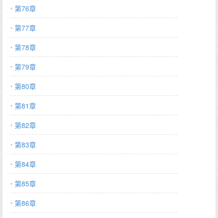
第76章
第77章
第78章
第79章
第80章
第81章
第82章
第83章
第84章
第85章
第86章