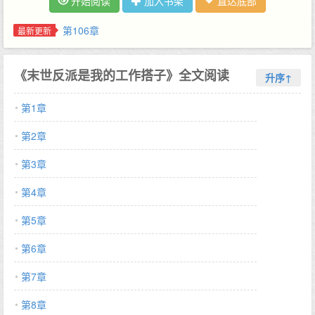
开始阅读
加入书架
直达底部
工不是打工呢。 于是，她进入了末世世界中，她很快找到了大反
派，以后这位大反派就是她的工作搭子了。 她对工作搭子只有三个
第106章
最新更新
要求:能一起摸鱼，能一起吃饭，能一起骂老板，这里当然就是一起
骂这个世界的男主。 她的工作搭子在吃饭和摸鱼上没什么问题，只
《末世反派是我的工作搭子》全文阅读
是每次骂男主的时候，他都有种迷之微笑。 云清月心说自己这个工
升序↑
作搭子还挺讲究，都不在背后说老板坏话。 下一本写《不配》 龙
第1章
千里第一次穿越到ABO世界时，她自己身份是女性Omega，但她
脑子里性别只分男女，不分ABO，那个时候，她其实想过谈恋爱，
第2章
但问题是她实在是无法和男A生活在一起。 于是，一直到她坐上了
帝国王座，她都是单身，最后她因为信息素紊乱去世。 再睁开眼
第3章
睛，她回到了刚穿越到这个世界的时候。 这一次，比起王座，她决
第4章
定先解决一下自己的信息素问题，她记得前世帝国有个贵族男O研
究出来了解决第二性别的药剂，最后因为这个大逆不道的罪名被处
第5章
死了。 于是，这一世，她提前回到了帝国。 闻锦是贵族男性
omega，被誉为帝国玫瑰，作为顶级优质omega，家族在他分化
第6章
时，就规划好了一生。 然而，世事变化无常，与闻锦一起长大的皇
第7章
太子出去一趟，回来就带回来了一个和他百分之百匹配度的女性
omega，对方成为了预备太子妃。 对方很快也进入了皇家omega
第8章
学院学习，成为了闻锦的同桌，对方大概是这个世界上最不合格的