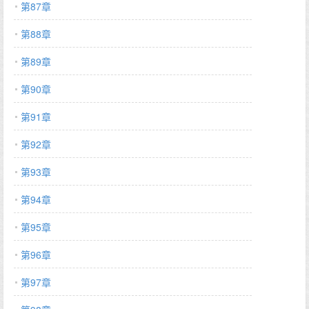
第87章
第88章
第89章
第90章
第91章
第92章
第93章
第94章
第95章
第96章
第97章