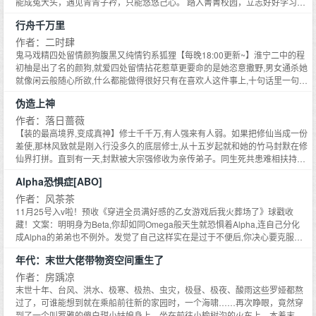
能成冤大头，遇见青青子衿，只能悠悠己心。 踏入菁菁校园，立志好好学习，
可———— 没钱交学费？当保安！ 贱人扎堆找茬？打！ 敌人践踏尊严？灭！
行舟千万里
江暮染：我有一个梦想，我要让江家在我手上崛起！
作者：二时肆
鬼马戏精四处留情颜狗腹黑又纯情钓系狐狸【每晚18:00更新~】淮宁二中的程
初柚是出了名的颜狗,就爱四处留情拈花惹草更要命的是她恣意撒野,男女通杀她
就像闲云般随心所欲,什么都能做得很好只有在喜欢人这件事上,十句话里一句真
心的都不愿意有。程初柚第一次见江舟是在睡得昏昏沉沉的数学课上,她怼了怼
伪造上神
何清锦的手肘,指着江舟的背影道：帅哥,是我的菜。何清锦：你别狡辩了你就是
见色起意想炒他。程初柚：读书人的事,怎么能叫炒呢？谁能想后来的她追着江
作者：落日蔷薇
舟跑了高三一整年。男生起哄着要江舟谈自己的理想型,他拒绝无果,单手扒着走
【装的最高境界,变成真神】修士千千万,有人强来有人弱。如果把修仙当成一份
廊扶手,轻笑了一声,我么？大概喜欢乖的。程初柚站在走廊转角处,垂着眼睑,我
差使,那林风致就是刚入行没多久的底层修士,从十五岁起就和她的竹马封默在修
不乖么？何清锦：……你觉得呢？程初柚：哦,那就不乖吧。直到高考后,他们再
仙界打拼。直到有一天,封默被大宗强修收为亲传弟子。同生死共患难相扶持的
也不见。江舟等了两年半,临近高考的时候守在学校大屏幕下站了一天。视频里
日子结束,她选择独自远行,不想却因为肖似失踪的上神秋月明,被人绑回古老宗
Alpha恐惧症[ABO]
的程初柚依旧是他记忆中的样子,笑起来的时候左脸颊有个浅浅的酒窝。她说：
门。为了一万上品灵石的报酬,她把自己卖给昆虚山,做起秋月明替身,接管这个
周至,高考加油,我在Z大等你。他眼中的阴翳久久未能消散。Z大新生报到那天
曾经号称仙界第一,如今却破败不堪的宗门——昆虚。本以为只是装装样子的轻
作者：风茶茶
程初柚穿着红马甲,在迎新志愿棚下打哈欠。一道阴影落到眼前,入目是江舟带着
松活,她哪里想到,做个替身还要应对强修,还要赚钱养宗,凿山造殿布阵栽花种树
11月25号入v啦！预收《穿进全员满好感的乙女游戏后我火葬场了》球戳收
些愤懑的眼。等他不等我,那你还说什么爱我？因为我不乖呀。女主放荡不羁,却
下秘境打怪兽……一样都跑不掉！林风致悔不当初。【对于祁怀舟来说,上神从
藏！文案：明明身为Beta,你却如同Omega般天生就恐惧着Alpha,连自己分化
洞悉人性,挺混球的男配比较多纯校园,多视角多副cp没心没肺小青梅阳光运动
来都只是他实现目标的工具,是秋月明也好,是林风致也罢,只是他千算万算,却没
成Alpha的弟弟也不例外。发觉了自己这样实在是过于不便后,你决心要克服这
犬系竹马有些骄傲不肯低头的乖崽痞帅叛逆小狼都已成年内容提要写着副cp的
算到,林风致这个替身当着当着,就变成独一无二且无可取代的神明。】【封面由
一障碍。你想,说不定可以跟弟弟的同学,那群对你十分友好的Alpha们接触一
也是正文,只不过主要讲的是副cp！为了偶尔推进的副cp番外,故本文不设防盗,
年代：末世大佬带物资空间重生了
基友天涯牌草草手绘手写,感谢！】阅读提醒：1、1V12、修仙+基建+言情3、
下……？弟弟获奖的庆功宴上,你鼓足勇气应弟弟的邀约出席——然而突然一下
方便大家跳着看,请支持正版文案起于2022.9.16【预收《描春》倜傥不羁大小
成长系,由弱变强,但不是战力天花板那种强。4、所有角色都有缺点,非完人。
面对那么多Alpha对你来说似乎有点难度,你瞬间意识断片,莫名其妙地晕了过
作者：房踽凉
姐扮猪吃老虎禁欲国画大家】谁都道沈知言年轻有为,国画业内的珍宝,却只有白
5、我没修过仙,不知道正经仙怎么修,这是我的修仙世界,私设如山,按我说的
去。醒来后,你躺在病床上,而当初那位诊断你不可能会二次分化的医生正脸色复
末世十年、台风、洪水、极寒、极热、虫灾，极昼、极夜、酸雨这些罗娅都熬
郁声不懂得爱惜宝贝,像个不识美玉的纨绔,天天挑逗着玩儿。原因无他,沈知言
算。预收坑：《仙姑有礼》古言——【这世间鬼祸,不过人心作祟。】楼杏杏年
杂地站在了你的身边。他告诉你了两件事。——第一,你在昨天的庆功宴上突然
过了，可谁能想到就在乘船前往新的家园时，一个海啸……再次睁眼，竟然穿
长得不是一般的好看。沈知言常着一席长衫,但他知道自己压根不是什么正经文
十八,是附近出挑的美人,然而并不好嫁,婚事谈一桩吹一桩,与寡母住在八仙桥旁,
二次分化,真正地成为了一名Omega。——第二,因为受到你突然被激发的信息
到了一个叫罗雅的傻白甜小姑娘身上。坐在前往小榆树沟的火车上，本着末世