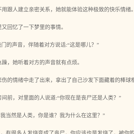
不用跟人建立亲密关系，她就能体验这种极致的快乐情绪
里又回忆了一下梦里的事情。
敲门的声音，伴随着对方说话:“这是哪儿？”
急躁，她听着对方的声音就有点烦。
悲伤的情绪中走了出来，拿出了自己沙发下面藏着的棒球
间前，对里面的人说道:“你现在是丧尸还是人类？”
“我当然是人类，你是谁？我为什么在这里？”
到了，有很多人发烧变成了丧尸，你应该也是发烧了，被你