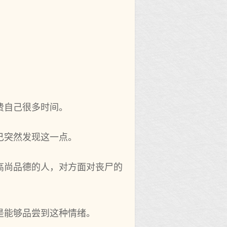
费自己很多时间。
己突然发现这一点。
高尚品德的人，对方面对丧尸的
是能够品尝到这种情绪。