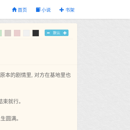
首页
小说
书架
默认
原本的剧情里, 对方在基地里也
结束就行。
人生圆满。