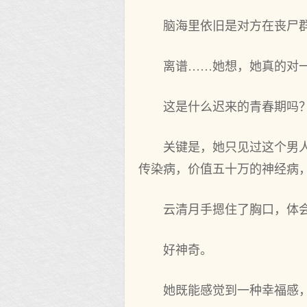
脑海里依旧是对方在丧尸
离谱……她想，她真的对
这是什么迟来的青春期吗
关键是，她只见过这个男
传染病，价值五十万的神经病
云清月手摁住了胸口，体
好神奇。
她既能感觉到一种幸福感