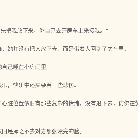
你先把我放下来，你自己去开房车上来接我。”
痛，她并没有把人放下去，而是带着人回到了房车里。
她自己睡在小房间里。
快乐，快乐中还夹杂着一些悲伤。
口心脏位置依旧有那些复杂的情绪，没有退下去，仿佛在
依旧是挥之不去对方那张漂亮的脸。