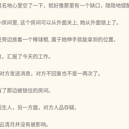
莫名地心里空了一下，就好像那里有一个缺口，隐隐地提
房间里, 这个房间可以从外面关上, 她从外面锁上了。
旁边放着一个棒球棍, 属于她伸手就能拿到的位置。
息，汇报了今天的工作。
给对方发送消息，对方不回复也不是一两次了。
看了那边被锁住的房间。
陌生人，另一方面，对方人品存疑。
可云清月并没有被影响。