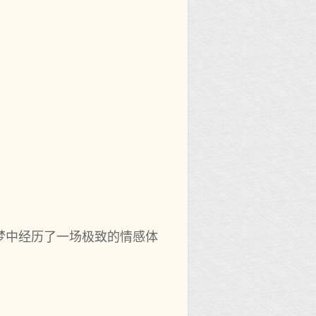
梦中经历了一场极致的情感体