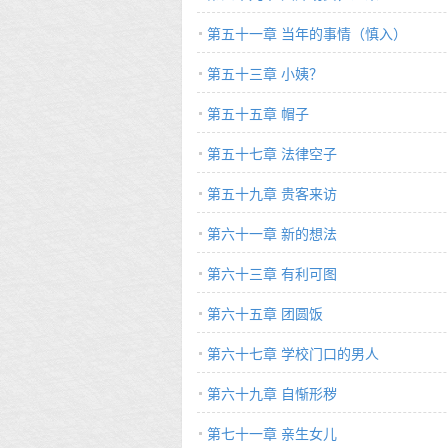
第五十一章 当年的事情（慎入）
第五十三章 小姨？
第五十五章 帽子
第五十七章 法律空子
第五十九章 贵客来访
第六十一章 新的想法
第六十三章 有利可图
第六十五章 团圆饭
第六十七章 学校门口的男人
第六十九章 自惭形秽
第七十一章 亲生女儿