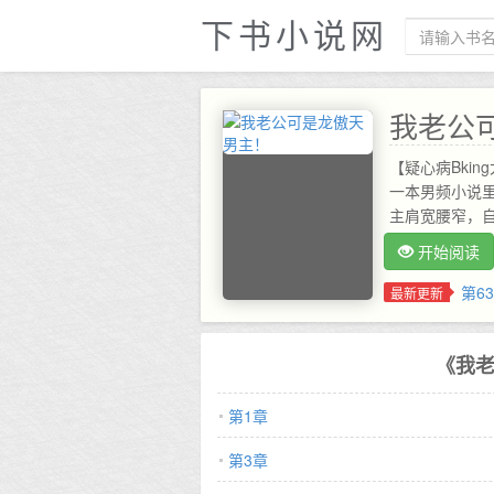
下书小说网
我老公
【疑心病Bki
一本男频小说
主肩宽腰窄，
友人选。 唯有
开始阅读
可是整个A市
不如挑个自己喜
第6
最新更新
信息在交际圈
懂什么！ 他老
业绩任务后他
《我
成东山再起这
少爷宿宁表里
第1章
烧，就是个成
宁还向他表了
第3章
系统未雨绸缪