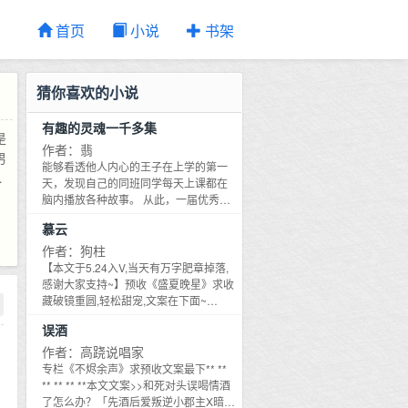
首页
小说
书架
猜你喜欢的小说
有趣的灵魂一千多集
是
作者：翡
男
能够看透他人内心的王子在上学的第一
男
天，发现自己的同班同学每天上课都在
他
脑内播放各种故事。 从此，一届优秀王
子踏上了追求少女（一起看剧）的旅程
还
慕云
兰克修利：今天我一定要把《名侦探柯
的
南》看完！ 莉娜：你怕不是在做梦 兰克
作者：狗柱
们
修利：父皇，这是我的女朋友，我一定
【本文于5.24入V,当天有万字肥章掉落,
成
要娶她！ 大臣：这只是一个平民而已，
感谢大家支持~】预收《盛夏晚星》求收
完
殿下，请您三思！ 皇帝（开始追剧）：
藏破镜重圆,轻松甜宠,文案在下面~
你们马上结婚！
小
——————本文文案——————直
误酒
球美人X高岭之花strong哥真香打脸,先婚
后爱姜家娇女生得如花似玉,性子温软乖
作者：高跷说唱家
宿
巧。任谁瞧了心尖儿都不自觉化软,和她
专栏《不烬余声》求预收文案最下** **
。
说话都带起几分柔意。除了沈度。沈度
** ** ** **本文文案>>和死对头误喝情酒
。
对姜云姝的厌恶毫不掩饰。他冷眼相待
了怎么办？「先酒后爱叛逆小郡主X暗恋