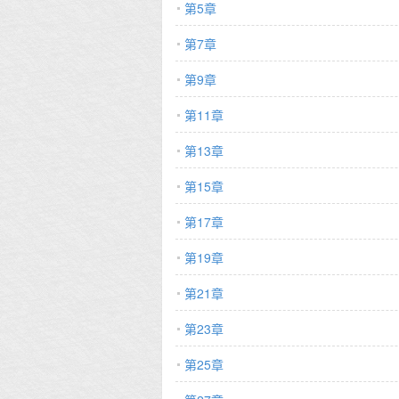
第5章
他不可能对一
象中大相径庭
第7章
到自己怀里要
去上班。 上
第9章
落下一个吻：
敢笑他没眼光！
第11章
摇身一变成世
滋地把相关内容
第13章
我的今天。 系
第15章
今栩：不拼怎么
剧情默认我的私
第17章
第19章
第21章
第23章
第25章