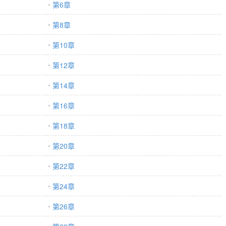
第6章
个貌美蠢货动心。 随着时间推移，宿宁正如萧今栩所料露出马脚，但和他
 宿宁简直就是黏人精，一天二十四小时恨不得都和自己在一起，一见面就
第8章
亲亲，一口一个老公叫的亲热。 唯一能让他消停点的，就是萧今栩说自己
班好啊，上班妙啊，宿宁帮萧今栩打好领带，推着他出门，临别前在他的脸
第10章
老公你要上班加油哦，我在家里等你。 等他的龙傲天老公功成名就，看谁
 * 萧总在圈内绝对是个传奇。从一穷二白到商界新贵不过短短几年，更
第12章
家萧家的掌门人。 宿宁扬眉吐气，看到萧今栩在财经采访上夸奖自己，美
发朋友圈：我也没那么好～[害羞] 萧今栩抱着他：胡说，没有宝宝哪来
第14章
统看着原本八年要完成的任务被缩短到四年完成，感叹：宿主，你真拼。 
养老婆？ 排雷 受很娇妻。 双洁双初恋，he。无快穿元素，任何不合理
第16章
设。小情侣不拆不逆1v1身心皆是彼此。…
第18章
第20章
第22章
第24章
第26章