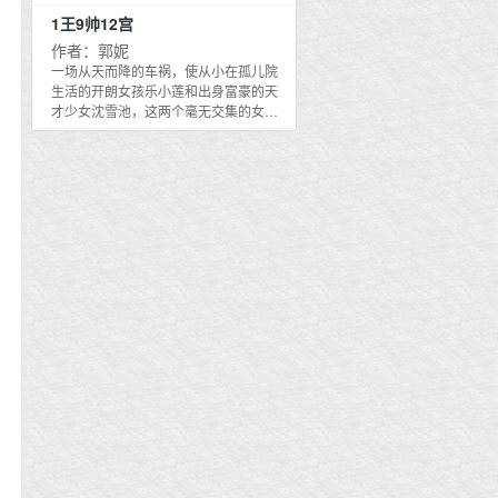
型不同,肤色跟五官简直就是一个模子出
给谁戴孝？
眼，但在襄阳城北一带却极有名气，只
食用指南：1.男主前期很装,高冷傲慢,目
怒马,意气风发,是长安城里最夺目的天
来的。而她只盯了两秒,地上那个自己就
1王9帅12宫
要提起江边的萧家酒铺，几乎无人不
中无人,属性闷烧,后期知道老婆根本就不
骄。少年不知愁绪,但知晓两样酸楚。一
化成点点星光在房间消失。这时门外传
知，无人不晓，尤其那些靠码头讨生活
作者：郭妮
爱他后,才会变成卑微小狗,会孔雀开屏吸
则,是自幼心仪的姑娘将自己看作死对
来嘀嘀咕咕的说话声……李泽,我们这样
的年轻人，更是每天非到酒铺打个转不
引老婆注意力,会可怜委屈求老婆爱他。
一场从天而降的车祸，使从小在孤儿院
头。另一则,是她不肯嫁。食用指南：
做会不会太残忍了？要不还是给她处理
可，连他们自己也搞不清究竟是为了喝
2.女主前期主动更多,但不委屈,并非传统
生活的开朗女孩乐小莲和出身富豪的天
1、小甜饼,主旨欢喜冤家谈恋爱,前期感
一下吧,就那么扔在屋里,万一、万一没命
酒，还是为了去欣赏柜台里那个年轻标
纯善女主,有道德但不多,主打一个千金难
才少女沈雪池，这两个毫无交集的女孩
情大于剧情,后期大概率也是。2、女主
了呢？闭嘴,你想留着她以后报复吗？晚
致的老板娘。
买姐高兴。3.感情流,剧情为感情服
同时失去了去美国留学的机会，而进入
真叛逆,不守规矩是常事,男主忠犬恋爱
上把莫橙的尸体丢出去让丧尸咬一口,这
务,90%谈恋爱,甜口。——————预收
了享誉盛名的星盟--由四所高中组成的联
脑。3、架得很空。*文案已截图。** **
事就糊弄过去了。我支持李泽,谁让她这
文案——————《盛夏晚星》1.一次
合教育基地。而发誓要成为星盟第一优
** ** ** **下一本《不烬余声》求预收>>
么小气！末世真是考验人心,我们就是想
同学聚会上,不知是谁提起如今已和大家
秀生，重新获得留学资格的乐小莲则将
文案：我以为是情趣,结果她真的想绿我
把家人接过来避一下难,她就说什么也不
有着云泥之别的豪门继承人贺尧。坐在
星盟呼声最高的优秀生江朔流视为自己
万清音出身将门,自幼长在边关,在野阔草
同意,既然如此,也别怪我们狠心！董轩昆
角落神游的姜晚星被问道：姜晚星,当时
的目标和敌人，发誓一定要打败他，却
原里养得明艳又恣意,直到一朝圣旨颁来,
说得对,以后交朋友坚决不能交莫橙这样
你和贺尧不是当过一段时间的同桌,你讲
一直受到江朔流手下萧岩风的挑衅。于
她的快活彻底到了头。圣上为她与肃王
的人,她自己没父母体会不了我们的焦急,
讲他上学时候的事情呀,那可是我们离豪
是她与这个素未谋面的敌人结怨更深。
殿下赐了婚。肃王,肃王,听着就是个半步
她就是个没有感情共鸣的人,这种人最冷
门总裁最近的经历了吧。姜晚星背脊一
与此同时，她偶然结识了一个神秘搞怪
棺材的老古董,且皇室宗亲惯来三妻四
血！莫橙：……他娘的,因为她不同意这
僵,心虚地眨了眨眼含糊道：我就和他当
的男生时荀和温柔的学长寒秋夜，她对
妾、规矩森严,往后再难自由了！万清音
几人的家人亲戚入住自己的房子,就联手
了三个月同桌,他本来就话少,我们没怎么
完美的学长几乎是一见钟情……
痛定思痛,人生实在苦短——于是,她连夜
害死了她。还有末世、丧尸？弄明白平
说过话,不太熟的。当夜,风尘仆仆从国外
绑了她爹营中最好看的副将,先彻底爽了
行世界的情况,莫橙退回农家小院,捞了把
赶回家的贺尧,一进门就把前来门口迎接
一把。*翌日醒来,万清音拍着少年的脸,
铁锹重新回去,把家里的垃圾蛀虫统统赶
他的女人抵在了玄关处。粗粝的指腹抚
凶巴巴地威胁。你也不想被肃王知道
出去。视线一瞟,看见阳台上她养的那颗
上她纤细白皙的脖颈,热烫的唇舌侵入,在
吧？守好秘密,我喜欢你识相一些。放心,
仙人球上方悬空飘了一条金色的杠杠。
粘稠的暧昧水声中哑声问她：老婆,你管
没有下次了,但也别太大胆,你装扮成医官
合体奖励她一双慧眼,能看见所有变异物
这叫不熟？2.没人知道,姜晚星在高考结
再离开。对方屈辱地沉默着。*薄奚玄天
种的血条。灰色杠杠为脆皮变异物。绿
束后的那个盛夏,曾和贺尧有过一段隐秘
生耳疾,半聋又惯常寡言,自幼不讨人欢心,
色代表可食用补充体能。红色为寻常血
又热烈的恋情。但这段恋情只持续了半
尚未及冠就顺了圣上的意思,藏起肃王的