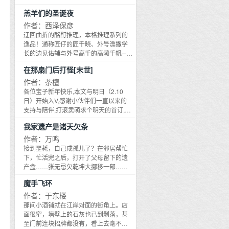
几近绝情,时常把人欺负得泪眼婆娑。岂
想
成真纯情少将军」朝和小郡主黎梨,自幼
羔羊们的圣诞夜
料,这两人最终竟会结为夫妻。众人皆以
荣华娇宠,乐识春风与桃花,万般皆顺遂。
扑
为,姜云姝嫁进沈家的日子不会好过,要被
平日里仅有的不痛快,全都来源于她的死
作者：西泽保彦
要
欺负得更惨了。然而婚后,姜云姝却是越
对头——将府嫡子,云谏。那人桀骜恣肆,
迂回曲折的酩酊推理，本格推理系列的
上
发滋润,光彩照人,不见半分被欺负的可怜
打小与她势同水火,二人见面就能掐。然
逸品！通称匠仔的匠千晓、外号漂撇学
还
模样。反倒是沈度,变得阴晴不定,喜怒无
而,一壶误酒,一夜荒唐。待惺忪转醒,向来
长的边见佑辅与外号高千的高濑千帆──
常。有人说,某次他与同僚前去沈度的书
张扬的少年赧然别开了脸：今日！今日
是
校园三人组在一年前的平安夜初次聚
房议事。刚进去没说两句,就惹怒了沈
在那扇门后打怪[末世]
我就请父亲上门提亲！黎梨不敢置信：
首，并于当天目睹一女子坠楼身亡。在
滋
度。沈度阴沉着脸,哑声呵斥：都给我滚
……你竟是这样的老古板？*长公主姨母
这个没有遗书也找不出动机的案件以自
作者：茶檀
的
出去！众人仓皇离开,完全不知沈度为何
说了,男人是块宝,囤得越多就越好。黎梨
杀作结的一年之后，他们在某个契机之
各位宝子新年快乐,本文与明日（2.10
萧
突然红着耳尖发了大火。更无人知晓,在
果断拒了云谏送上门的长街红聘,转身就
下开始探究该女子的来历，并得知五年
日）开始入V,感谢小伙伴们一直以来的
人群散去后,桌案下深埋的那张俏脸被沈
的
与新科探花郎打得火热。没承想,那酒药
前于同一座公寓亦曾发生过离奇的坠楼
支持与陪伴,打滚卖萌求个明天的首订,评
度粗鲁地抬起。粗粝的指腹毫不怜惜揉
还会猝然复发。先是在三乡改政的山
死亡案。这两个案件可有关连？如今，
论发小红包哦~预收文《生存游戏[末
弄她水润的红唇。沈度气息不匀,咬牙切
野。云谏一身是血,拼死将她带出狼窝。
我家遗产是诸天欠条
新的案件再度发生……
日]》和《末世摸尸人》求进专栏收藏带
齿：姜云姝,你玩够了吗？*沈度顺风顺水
二人跌入山洞茅堆,黎梨惊诧于他臂上的
走,文案在最底。短视频博主莫橙做了个
作者：万鸣
的人生中从未遇见过姜云姝这么荒唐的
淋漓刀伤,少年却紧紧圈她入怀,晦暗眼底
梦,在梦里有个平行世界,那里的自己被好
接到噩耗，自己成孤儿了？在邻居帮忙
女子。他拿她完全没有办法。更控制不
尽是抑制不住的戾气与委屈。与我中的
友联手害死,如今两个世界的自己合体,并
下，忙活完之后，打开了父母留下的遗
住自己逐渐沦陷在她的温柔乡中。直到
药,难不成你真的想让他解？……后来,是
意外激活位面通道,打开自家小院后门就
产盒……张无忌欠乾坤大挪移一部……
那日清晨。他们缱绻地享受着愉悦后的
在上元节的翌日。云谏跳下她院中的高
能进入平行世界家里的杂物间。——素
石之轩欠不死印法一部……无始大帝欠
静谧氛围。姜云姝柔嫩的指尖轻抚过他
墙,他亲手扎的花灯犹挂层檐。没心没肺
魔手飞环
材不错,可以当胡说八道的旁白录进视频
无始经一部……柳神欠原始真解一
背上一道陈年旧伤,低喃着：还好那时在
的小郡主蜷缩在梨花树下,身旁是绣了一
里。莫橙次日清晨打开手机拍开后门的
份……通天教主欠诛仙四剑一组……儿
作者：于东楼
暗巷有你救了我,当时一定很疼吧。沈度
半的香囊,还有羌摇小可汗的定情弯刀。
素材,一把推开,瞬间哑然。原本连着后院
啊，爹给你留了个系统……儿啊，娘将
那间小酒铺就在江岸对面的街角上。店
背脊一僵,背对着她瞳孔震颤。他很清楚,
他自嘲般一笑,上前将她抱起：昨日才说
的死胡同消失,她出现在一处逼仄的小房
欠条都放在盒子里了……古阳：……有
面很窄，墙壁上的石灰也已到剥落，甚
自己从未在什么暗巷中救过人。而那道
喜欢我……朝和郡主真是襟怀旷达,见一
间里,地上躺着一具尸体,两人除了衣服发
你们这样玩儿的吗？那我这几天到底在
至门前连块招牌都没有，看上去毫不起
伤,是他随军出征那年,在战场上留下的。
个就能爱一个。*云谏出身将府高门,鲜衣