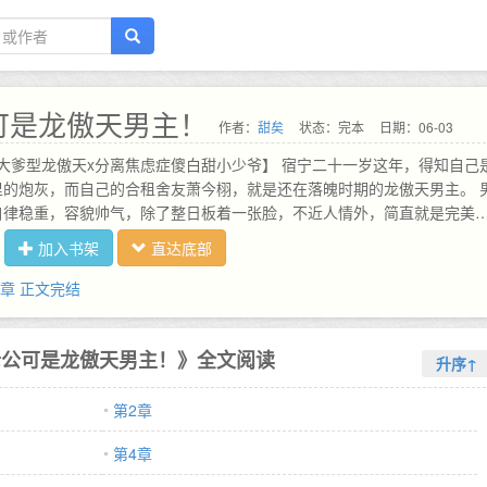
可是龙傲天男主！
作者：
甜矣
状态：完本
日期：06-03
ng大爹型龙傲天x分离焦虑症傻白甜小少爷】 宿宁二十一岁这年，得知自己
里的炮灰，而自己的合租舍友萧今栩，就是还在落魄时期的龙傲天男主。 
自律稳重，容貌帅气，除了整日板着一张脸，不近人情外，简直就是完美
一点不好，就是太穷。 但没关系，萧今栩可是龙傲天，莫欺少年穷，将来
加入书架
直达底部
的主宰！ 宿宁越看越满意，与其就这样被家里送出去给不认识的人联姻，
欢的萧今栩就很不错。 于是宿宁与萧今栩光速恋爱了。 宿宁扶贫穷小子
3章 正文完结
不胫而走，他的死对头笑他没眼光，朋友们隐隐劝分，宿宁老神在在：你
公可是潜力股！龙傲天来的！ 萧今栩是快穿局龙傲天系统的金牌员工，完
得以回到自己的原生世界。 回来后，他不仅知道剧情还手握系统外挂，在
老公可是龙傲天男主！》全文阅读
升序↑
个成就时一路稳进，不料剧情线里这个对他落井下石的小少爷出了变数。 
如一，是个空有一张脸蛋的漂亮花瓶，干啥啥不行，做个饭都能把空锅干
第2章
事不足败事有余的累赘。 两人本不该有任何交集，却阴差阳错成为舍友，
白。 萧今栩想看宿宁想耍什么花招，答应了他的表白，两人正式成为情侣
第4章
：宿主你不要沉迷美色啊，别忘了我们的任务！ 萧今栩：放心，玩玩而已