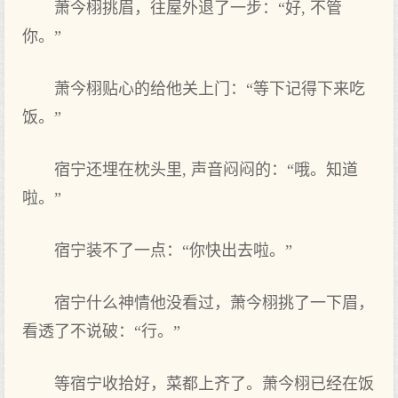
萧今栩挑眉，往屋外退了一步：“好, 不管
你。”
萧今栩贴心的‌给他‌关上门：“等下‌记得‌下‌来吃
饭。”
宿宁还埋在枕头里, 声音闷闷的‌：“哦。知道
啦。”
宿宁装不了一点：“你快出去啦。”
宿宁什么神情他‌没看过，萧今栩挑了一下‌眉，
看透了不说破：“行。”
等宿宁收拾好，菜都上齐了。萧今栩已经在饭