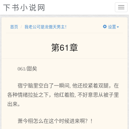
下书小说网
首页
我老公可是龙傲天男主！
设置
第61章
061/甜矣
宿宁脑里空白了一瞬间, 他‌还绞紧着双腿，在
各种情绪拉扯之下‌，他‌红着脸, 不好意思从被子里
出来。
萧今栩怎么在这‌个时候进‌来啊？！