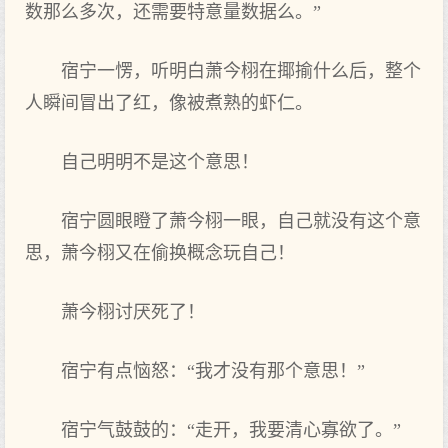
数那么多次，还需要特意量数据么。”
宿宁一愣，听明白萧今栩在揶揄什么后，整个
人瞬间冒出了红，像被煮熟的‌虾仁。
自己明明不是这‌个意思！
宿宁圆眼瞪了萧今栩一眼，自己就没有这‌个意
思，萧今栩又在偷换概念玩自己！
萧今栩讨厌死了！
宿宁有点恼怒：“我才没有那个意思！”
宿宁气‌鼓鼓的‌：“走开，我要清心寡欲了。”