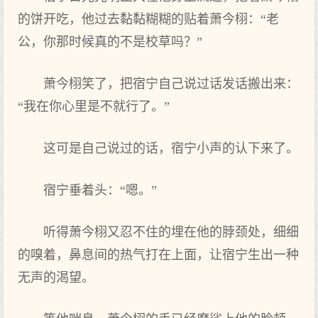
的饼开吃，他过去黏黏糊糊的贴着萧今栩：“老
公，你那时‌候真的不是校草吗？”
萧今栩笑了，把宿宁自己说过话发话搬出来：
“我‌在‌你心里是不就行了。”
这可是自己说过的话，宿宁小声的认下来了。
宿宁垂着头：“嗯。”
听得萧今栩又忍不住的埋在‌他的脖颈处，细细
的嗅着，鼻息间的热气打在‌上面，让宿宁生出一种
无声的渴望。