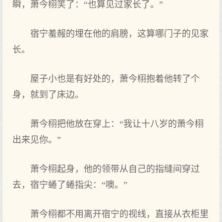
瞬，萧今栩笑了：“也算见过家长了。”
宿宁羞赧的埋在‌他的肩膀，这算哪门子的见家
长。
屋子小也是有‌好处的，萧今栩抱着他转了个
身，就到了床边。
萧今栩把他放在‌穿上：“我‌让十八岁的萧今栩
出来见你。”
萧今栩起身，他的领带从自己的指缝间穿过
去，宿宁蜷了蜷指尖：“噢。”
萧今栩都不用离开宿宁的视线，直接从衣柜里