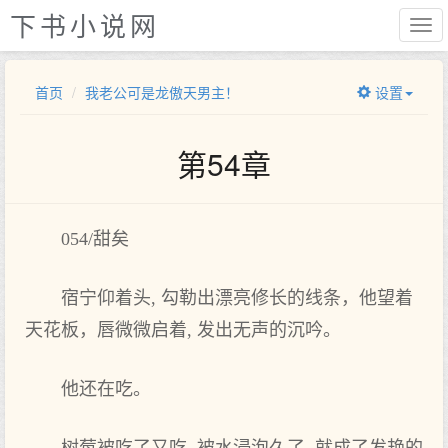
下书小说网
首页
我老公可是龙傲天男主！
设置
第54章
054/甜矣
宿宁仰着头, 勾勒出漂亮修长的线条，他望着
天‌花板，唇微微启着, 发出无声的沉吟。
他还在‌吃。