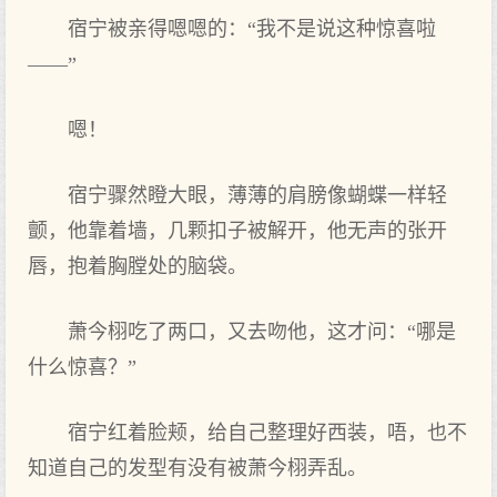
宿宁被亲得嗯嗯的：“我不是说这种惊喜啦
——”
嗯！
宿宁骤然瞪大眼，薄薄的肩膀像蝴蝶一样轻
颤，他靠着墙，几颗扣子被解开，他无声‌的张开
唇，抱着胸膛处的脑袋。
萧今栩吃了两口，又‌去吻他，这才问：“哪是
什么‌惊喜？”
宿宁红着脸颊，给自己整理‌好西装，唔，也不
知道自己的发型有‌没有‌被萧今栩弄乱。