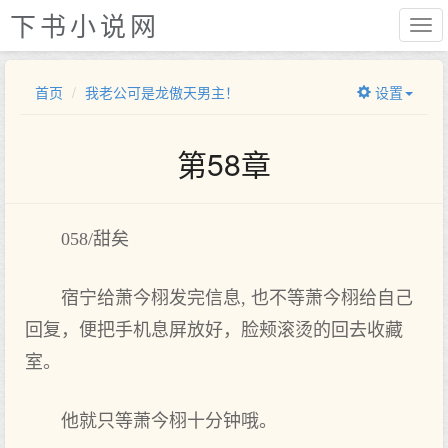
下书小说网
首页
我老公可是龙傲天男主！
设置
第58章
058/甜矣
宿宁给萧今栩发完信息, 也不等萧今栩给自己
回复，便把‌手机息屏放好，脸颊滚烫的回去收藏
室。
他就只等萧今栩十分钟哦。