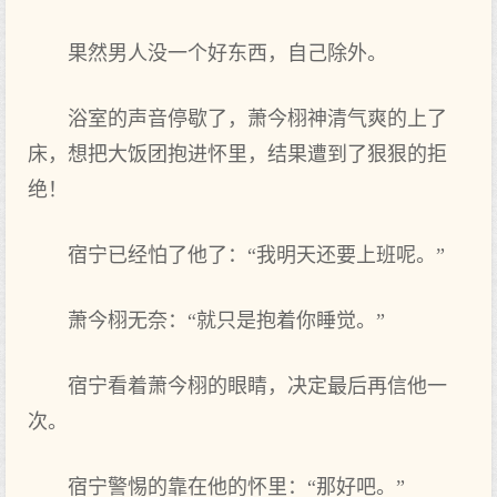
果然男人没一个好东西，自己除外。
浴室的声‌音停歇了，萧今栩神清气爽的上了
床，想把‌大饭团抱进怀里‌，结果遭到‌了狠狠的拒
绝！
宿宁已经怕了他了：“我明天还要上班呢。”
萧今栩无奈：“就只是抱着你‌睡觉。”
宿宁看着萧今栩的眼睛，决定最后再信他一
次。
宿宁警惕的靠在他的怀里‌：“那好吧。”