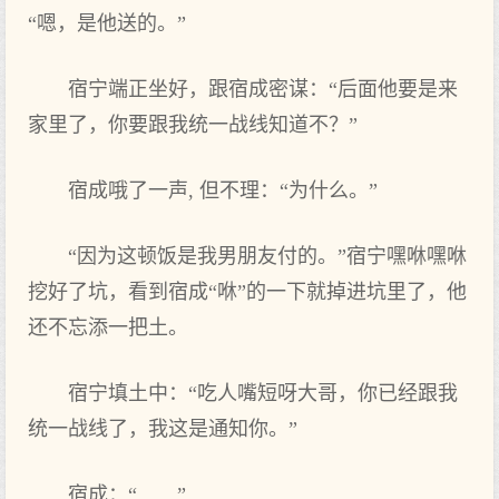
“嗯，是他送的。”
宿宁端正坐好，跟宿成密谋：“后面他要是来
家里了‌，你要跟我统一战线知道不？”
宿成哦了‌一声, 但不理：“为什么。”
“因为这顿饭是我男朋友付的。”宿宁嘿咻嘿咻
挖好了‌坑，看到宿成“咻”的一下就掉进坑里了‌，他
还不忘添一把土。
宿宁填土中：“吃人嘴短呀大‌哥，你已经跟我
统一战线了‌，我这是通知你。”
宿成：“……”