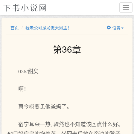
下书小说网
首页
我老公可是龙傲天男主！
设置
第36章
036/甜矣
啊！
萧今栩要见他爸妈了‌。
宿宁耳朵一热, 骤然也‌不知道该回点‌什么好。