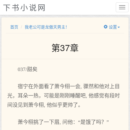
下书小说网
首页
我老公可是龙傲天男主！
设置
第37章
037/甜矣
宿宁在外面看了萧今栩一会, 骤然和他对上‌目
光，耳朵一热，可能是刚刚睡醒吧, 他感觉有段时
间没‌见‌到萧今栩, 他似乎更帅了。
萧今栩挑了一下眉, 问他：“是饿了吗？”