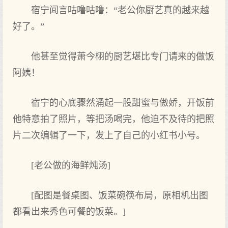
宿宁闻言咕噜咕噜：“老公你‌厨艺真的越来越
好了。”
他甚至觉得萧今栩的厨艺堪比专门请来的做饭
阿姨！
宿宁的心‌底骤然涌起一股甜蜜与傲娇，开饭前
他特意拍了照片，等把汤喝完，他迫不及待的把照
片二次编辑了一下，发上‌了自己的小红书小号。
[老公做的海鲜炖汤]
[配图是餐桌图、饭菜碗筷布局，原相机出图
都看出来秀色可餐的饭菜。]