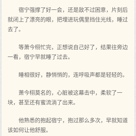
宿宁强撑了好一会，还是敌不过困意，片刻后
就闭上‌了漂亮的眼，把埋进玩偶里挡住光线，睡过
去了。
等萧今栩忙完，正想‌说自己好了，结果往旁边
一看，宿宁早就睡了过去。
睡相很好，静悄悄的，连呼吸声‌都是轻轻的。
萧今栩莫名的，心‌脏被这幕击中，柔软了一
块，甚至还有蜜流淌了出来。
他熟悉的抱起宿宁，抱过那么多次，早就知道
该如何让他舒服。