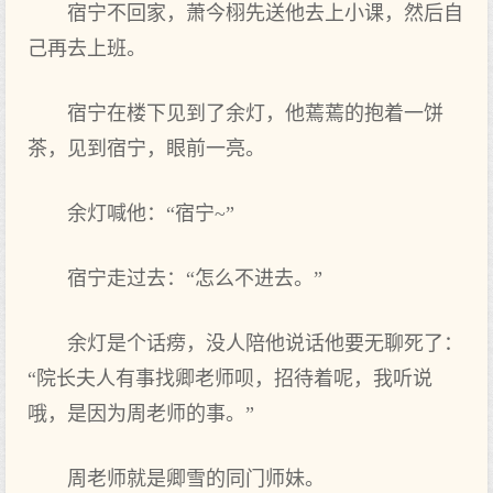
宿宁不回家，萧今栩先送他去上小课，然后自
己再‌去上班。
宿宁在楼下见到了余灯，他蔫蔫的抱着一饼
茶，见到宿宁，眼前一亮。
余灯喊他：“宿宁~”
宿宁走过去：“怎么‌不进‌去。”
余灯是个话痨，没人陪他说话他要无聊死了：
“院长夫人有事找卿老师呗，招待着呢，我听说
哦，是因为周老师的事。”
周老师就‌是卿雪的同门师妹。