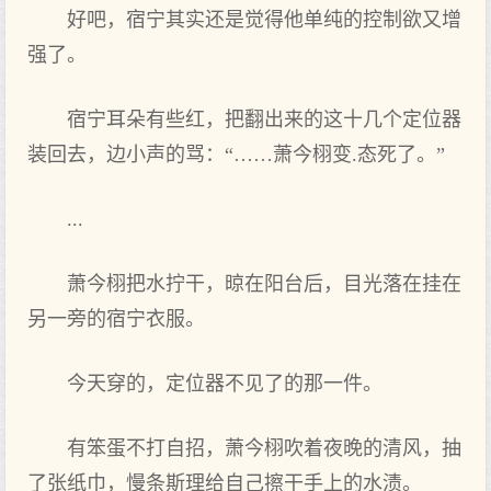
好‌吧，宿宁其实还是觉得他单纯的控制欲又增
强了。
宿宁耳朵有些红，把翻出来的这十几个定位器
装回去，边小声的骂：“……萧今栩变.态死了。”
...
萧今栩把水拧干，晾在阳台后，目光落在挂在
另一旁的宿宁衣服。
今天穿的，定位器不见了的那‌一件。
有笨蛋不打自招，萧今栩吹着夜晚的清风，抽
了张纸巾，慢条斯理给自己擦干手上的水渍。