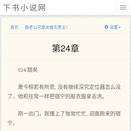
下书小说网
首页
我老公可是龙傲天男主！
设置
第24章
024/甜矣
萧今栩若有所思, 没有继续深究定位器怎么‌没
了，他和往常一样把宿宁的脏衣服拿去洗。
刚一出门，就‌撞上了匆匆忙忙, 迎面跑来的宿
宁。