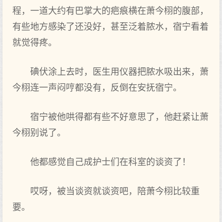
程，一道大约有巴掌大的疤痕横在萧今栩的腹部‌，
有些地方感染了还没好‌，甚至泛着脓水，宿宁看着
就‌觉得疼。
碘伏涂上去时，医生用仪器把脓水吸出来，萧
今栩连一声闷哼都没有，反倒在安抚宿宁。
宿宁被他哄得都有些不好‌意思了，他赶紧让萧
今栩别说了。
他都感觉自己成护士们在科室的谈资了！
哎呀，被当谈资就‌谈资吧，陪萧今栩比较重‌
要。