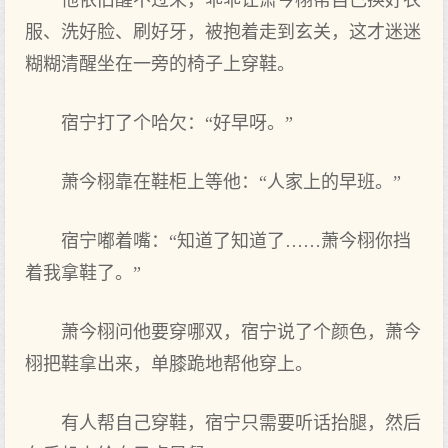
他依旧醒不过来，乖乖让萧今栩帮自己换好‌衣
服、洗好‌脸、刷好‌牙，被抱着走到玄关，这才迷迷
糊糊清醒坐在一旁的椅子上穿鞋。
宿宁打了个哈欠：“好‌早呀。”
萧今栩靠在鞋柜上等他：“人家上的早班。”
宿宁嘟着嘴：“知道了知道了……萧今栩你挡
着我拿鞋了。”
萧今栩问他要穿哪双，宿宁说了个颜色，萧今
栩把鞋拿出来，单膝跪地帮他穿上。
有人帮自己穿鞋，宿宁只需要听话抬腿，然后