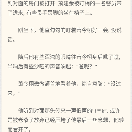
到‌对面的房门被打开, 萧建余被盯梢的一名警员带
了进来, 有些畏手畏脚的坐在椅子上。
刚坐下，他直勾勾的盯着萧今栩好一会, 没说
话。
随后他有些浑浊的眼睛往萧今栩身后瞧了瞧,
半晌后有些沙哑的声音响起：“爸呢？”
萧今栩微微颔首地‌看着他，简言意骇：“没过
来。”
他听到‌对面那头‌传来一声低声的“f**k”, 或许
是被老爷子放弃已经压垮了他最后一丝念想，他转
而看开了。