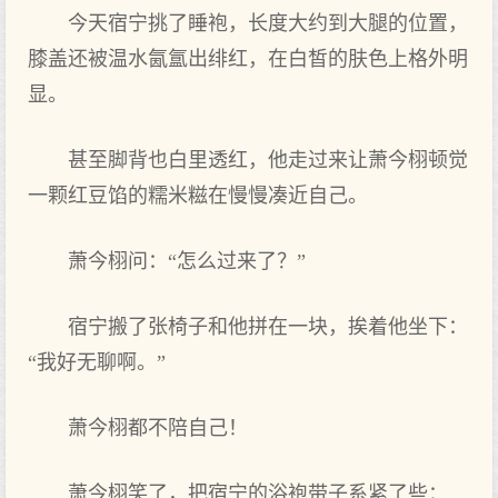
今天宿宁挑了睡袍，长度大‌约到‌大‌腿的位置，
膝盖还被温水氤氲出绯红，在白皙的肤色上格外明
显。
甚至脚背也白里透红，他走过来让萧今栩顿觉
一颗红豆馅的糯米糍在慢慢凑近自己。
萧今栩问：“怎么过来了？”
宿宁搬了张椅子和他拼在一块，挨着他坐下：
“我好无聊啊。”
萧今栩都不陪自己！
萧今栩笑‌了，把宿宁的浴袍带子系紧了些：