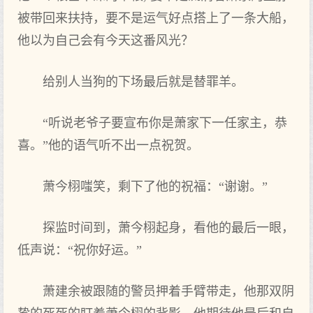
被带回来扶持，要不是运气好点搭上了一条大‌船，
他以为自己会有今天这番风光？
给别‌人当狗的下场最后就是替罪羊。
“听说老爷子要宣布你是萧家下一任家主，恭
喜。”他的语气听不出一点祝贺。
萧今栩嗤笑‌，剩下了他的祝福：“谢谢。”
探监时‌间到‌，萧今栩起身，看他的最后一眼，
低声说：“祝你好运。”
萧建余被跟随的警员押着手臂带走，他那双阴