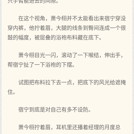
只手臂能进去的间隙。
在这个‌视角，萧今栩并不太能看出来宿宁穿没
穿内裤，他拧着眉，大‌腿的线条到‌臀间连成‌一个‌很
鼓的幅度，被层叠的浴袍布料藏在底下。
萧今栩目光一闪，滚动了一下喉结，伸出手，
帮宿宁扯了一下浴袍的下摆。
试图把布料拉下去一点，把底下的风光给遮掩
住。
宿宁到‌底是对自己有多不设防。
萧今栩拧着眉，耳机里还播着经理的月度总