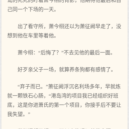
鸷的死死的盯着萧今栩的背影，他期待他最后和自
己同一个‌下场的一天。
出了看守所，萧今栩还以为萧征阙早走了，没
想到‌他在车里等‌着他。
萧今栩：“后悔了？”不去见他的最后一面。
好歹亲父子一场，就算养条狗都有感情了。
“弃子而已。”萧征阙浮沉名利场多年‌，早就炼
就一颗铁石心肠，“港岛湾的项目我已经组织好班
底，这是你进萧氏的第一个‌项目，你接手后不要让
我失望。”