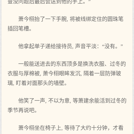
查没问题后最后会送到‌他的手上。”
萧今栩抬了一下手腕, 将被线绑定‌住的圆珠笔
插回笔槽。
他拿起单子递给接待员, 声音平淡：“没有。”
一般能送进去的东西顶多是换洗衣服、过冬的
衣服与厚棉被, 萧今栩眼眸发‌沉, 隔着一层防弹玻
璃, 盯着对面那头‌的墙壁。
他笑‌了一声, 不以为意, 等‌萧建余能活到‌过冬的
季节再说吧。
萧今栩坐在椅子上, 等‌待了大‌约十分钟，才看