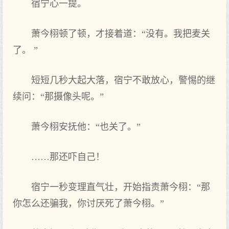
宿宁心一提。
萧今栩顿了顿，才接着道：“没有。我把麦关
了。 ”
短短几‌秒大‌起大‌落，宿宁不敢放心，警惕的继
续问：“那摄像头‌呢。”
萧今栩安抚他：“也关了。”
……那还吓自己！
宿宁一秒变理直气壮，开始指责萧今栩：“那
你怎么还骗我，你讨厌死了萧今栩。”