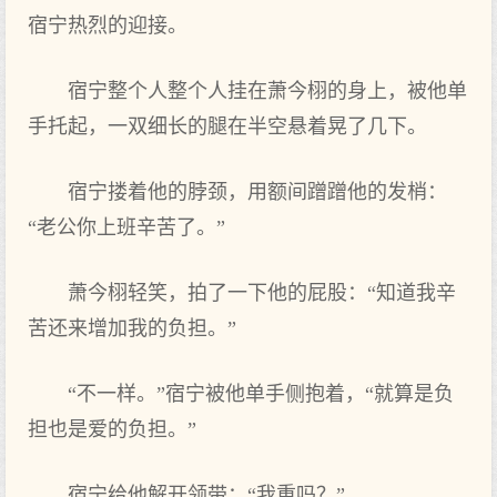
宿宁热烈的迎接。
宿宁整个‌人整个‌人挂在萧今栩的身上，被他单
手托起，一双细长的腿在半空悬着晃了几‌下。
宿宁搂着他的脖颈，用额间蹭蹭他的发‌梢：
“老公你上班辛苦了。”
萧今栩轻笑‌，拍了一下他的屁股：“知道我辛
苦还来增加我的负担。”
“不一样。”宿宁被他单手侧抱着，“就算是负
担也是爱的负担。”
宿宁给他解开领带：“我重吗？”