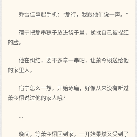
乔雪佳拿起手机：“那行，我跟他们‌说一声。”
宿宁把那串粽子放进袋子里，揉揉自己被捏红
的脸。
他在纠结，要不多拿一串吧，让萧今栩送给他
的家里人。
宿宁怎么一想，开始琢磨，好像从来没有听过
萧今栩说过他的家人哦？
...
晚间，等‌萧今栩回到‌家，一开始果然又受到‌了