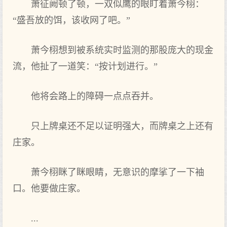
萧征阙顿了顿，一双似鹰的眼盯着萧今栩：
“盛吾放的饵，该收网了吧。”
萧今栩想到‌被系统实时‌监测的那股庞大‌的现金
流，他扯了一道笑‌：“按计划进行。”
他将会路上的障碍一点点吞并。
只上牌桌还不足以证明强大‌，而牌桌之上还有
庄家。
萧今栩眯了眯眼睛，无意识的摩挲了一下袖
口。他要做庄家。
...