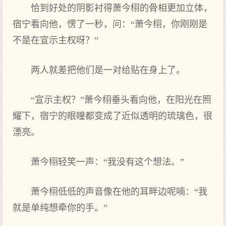
恰到好处的阴影衬得萧今栩的骨相更加立体，
宿宁看向他，愣了一秒，问：“萧今栩，你刚刚是
不是在宣示主权呀？”
两人就差把他们‌是一对给贴在身上了。
“宣示主权？”萧今栩垂头看向他，在阳光在照
耀下，宿宁的眼瞳都变成了近似透明的琉璃色，很
漂亮。
萧今栩轻笑一声：“我没有这‌个想法。”
萧今栩低低的声音像在他的耳畔边呢喃：“我
就是单纯想牵你的手。”