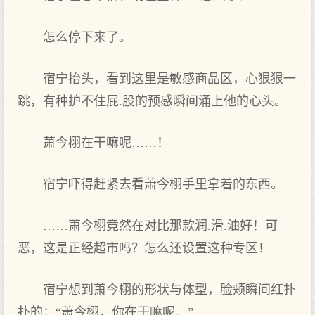
怎么停下来了。
宿宁抬头，看到这‌里是敏感商品区，心狠狠一
跳，有种护不住屁.股的预感瞬间涌上他的心头。
萧今栩在干嘛呢……！
宿宁吓得赶紧去看萧今栩手里拿着的东西‌。
……萧今栩竟然在对比那款润.滑.油好！可
恶，这‌是正经超市吗？怎么还‌设置这‌种专区！
宿宁想到萧今栩的形状与体型，脸颊瞬间红扑
扑的：“萧今栩，你在干嘛呢。”