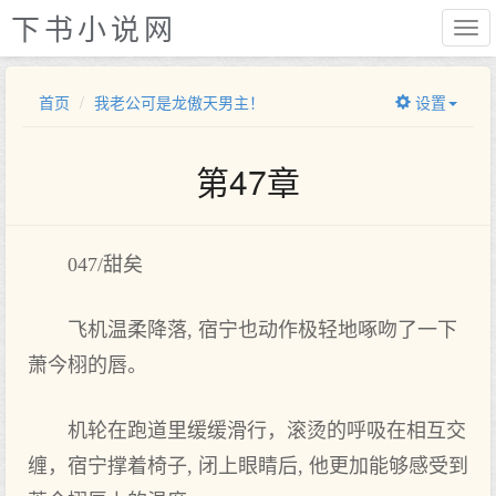
下书小说网
首页
我老公可是龙傲天男主！
设置
第47章
047/甜矣
飞机温柔降落, 宿宁也动作‌极轻地啄吻了一下
萧今栩的唇。
机轮在跑道里缓缓滑行，滚烫的呼吸在相互交
缠，宿宁撑着椅子, 闭上眼睛后, 他更加能够感受到