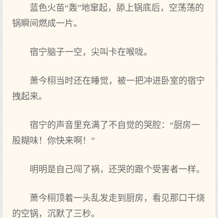
蓝色火苗“轰”地窜起，舔上锅底后，空荡荡的
锅瞬间燃成一片。
宿宁脑子一空，尖叫卡在喉咙。
萧今栩当时还在睡觉，被一把冲进卧室的宿宁
拽起来。
宿宁的声音里充满了不自觉的哭腔：“厨房一
股糊味！你快来啊！”
明明是自己闯了祸，还哭的跟个受害者一样。
萧今栩顶着一头乱发走到厨房，看见那口干烧
的空锅，沉默了三秒。