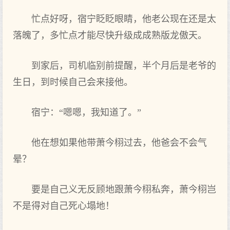
忙点好呀，宿宁眨眨眼睛，他老公现在还是太
落魄了，多忙点才能尽快升级成成熟版龙傲天。
到家后，司机临别前提醒，半个月后是老爷的
生日，到时候自己会来接他。
宿宁：“嗯嗯，我知道了。”
他在想如果他带萧今栩过去，他爸会不会气
晕？
要是自己义无反顾地跟萧今栩私奔，萧今栩岂
不是得对自己死心塌地！