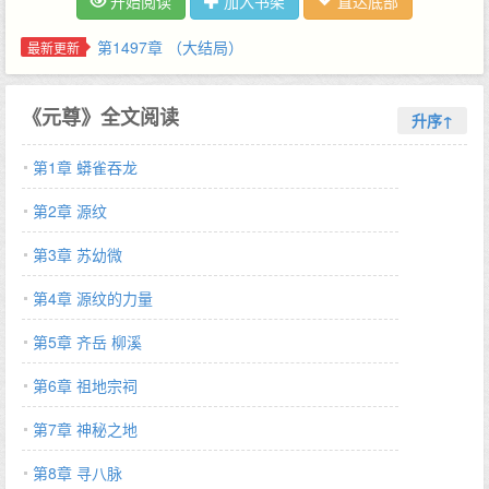
开始阅读
加入书架
直达底部
群：836714637…
第1497章 （大结局）
最新更新
《元尊》全文阅读
升序↑
第1章 蟒雀吞龙
第2章 源纹
第3章 苏幼微
第4章 源纹的力量
第5章 齐岳 柳溪
第6章 祖地宗祠
第7章 神秘之地
第8章 寻八脉