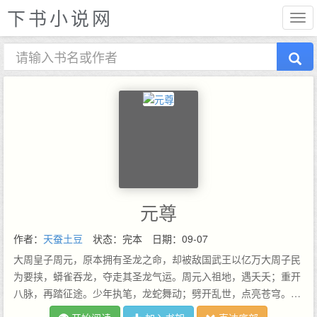
下书小说网
元尊
作者：
天蚕土豆
状态：完本
日期：09-07
大周皇子周元，原本拥有圣龙之命，却被敌国武王以亿万大周子民
为要挟，蟒雀吞龙，夺走其圣龙气运。周元入祖地，遇夭夭；重开
八脉，再踏征途。少年执笔，龙蛇舞动；劈开乱世，点亮苍穹。气
掌乾坤的世界里，究竟是蟒雀吞龙，还是圣龙崛起？！元尊全订