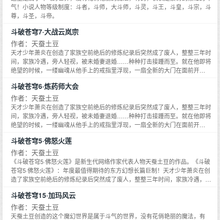
气！小说人物等级制度：斗者，斗师，大斗师，斗灵，斗王，斗皇，斗宗，斗
尊，斗圣，斗帝。
斗破苍穹7·大战云岚宗
作者：天蚕土豆
天才少年萧炎在创造了家族空前绝后的修炼纪录后突然成了废人，整整三年时
间，家族冷遇，旁人轻视，被未婚妻退婚……种种打击接踵而至。就在他即将
绝望的时候，一缕幽魂从他手上的戒指里浮现，一扇全新的大门在面前开
启……
斗破苍穹6·炼药师大会
作者：天蚕土豆
天才少年萧炎在创造了家族空前绝后的修炼纪录后突然成了废人，整整三年时
间，家族冷遇，旁人轻视，被未婚妻退婚……种种打击接踵而至。就在他即将
绝望的时候，一缕幽魂从他手上的戒指里浮现，一扇全新的大门在面前开
启……
斗破苍穹5·佛怒火莲
作者：天蚕土豆
《斗破苍穹5·佛怒火莲》是新生代网络作家代表人物天蚕土豆的作品。《斗破
苍穹5·佛怒火莲》：年度最值得期待的东方幻想长篇巨制！天才少年萧炎在创
造了家族空前绝后的修炼纪录后突然成了废人，整整三年时间，家族冷遇，旁
人轻视，被未婚妻退婚……种种打击接踵而至。就在他即将绝望的时候，一缕
斗破苍穹15·加玛风云
幽魂从他手上的戒指里浮现，一扇全新的大门在面前开启……
作者：天蚕土豆
天蚕土豆创造的这个魔幻世界是属于斗气的世界，没有花俏艳丽的魔法，有