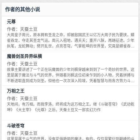
作者的其他小说
元尊
作者：天蚕土豆
大周皇子周元，原本拥有圣龙之命，却被敌国武王以亿万大周子民为要挟，蟒
雀吞龙，夺走其圣龙气运。周元入祖地，遇夭夭；重开八脉，再踏征途。少年
执笔，龙蛇舞动；劈开乱世，点亮苍穹。气掌乾坤的世界里，究竟是蟒雀吞
龙，还是圣龙崛起？！元尊全订群：836714637
魔兽剑圣异界纵横
作者：天蚕土豆
故事主要讲述了一个正在玩魔兽的少年刘枫穿越来到到了一个奇妙的世界。这
里是属于魔法与斗气的世界，伴随着刘枫这位初来乍到的小人物，凭着拼搏与
不断进取直到成为剑圣。但他也一次次深入险境，凭着智慧与而各方势力斗
争。奈何命运转折，刘枫身披异界废物称号降世。他要做这个世界的强者，就
万相之王
必须用实力证明自己不是废材。编织在爱与恨......
作者：天蚕土豆
天地间，有万相。而我李洛，终将成为这万相之王。继《斗破苍穹》《武动乾
坤》《大主宰》《元尊》之后，天蚕土豆又一部玄幻力作
斗破苍穹
作者：天蚕土豆
这里是属于斗气的世界，没有花俏艳丽的魔法，有的，仅仅是繁衍到巅峰的斗