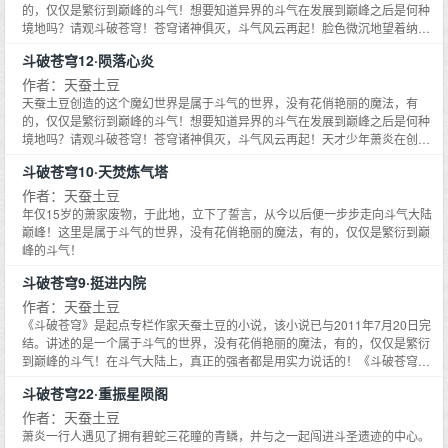
的，仅仅是繁衍到巅峰的斗气！想要知道异界的斗气在发展到巅峰之后是何种
境地吗？请观斗破苍穹！苍穹诸神俱灭，斗气风云再起！脸色微沉地望着纳兰
嫣然的背影，萧炎咬了咬牙，快步对着山崖之上掠去。片刻后，便出现在崖
斗破苍穹12·陨落心炎
上，脚步一顿，目光望着那陡峭山崖边缘处。身着白色衣裙的女子，正优雅而
立，一头乌黑柔顺的青丝，顺着香肩垂落而下，轻风拂过，衣袂飘飘，脱俗宁
作者：天蚕土豆
静……
天蚕土豆创造的这个魔幻世界是属于斗气的世界，没有花俏艳丽的魔法，有
的，仅仅是繁衍到巅峰的斗气！想要知道异界的斗气在发展到巅峰之后是何种
境地吗？请观斗破苍穹！苍穹诸神俱灭，斗气风云再起！天才少年萧炎在创造
了家族空前绝后的修炼纪录后突然成了废人，整整三年时间，家族冷遇，旁人
斗破苍穹10·天焚炼气塔
轻视，被未婚妻退婚……种种打击接踵而至。就在他即将绝望的时候，一缕幽
魂从他手上的戒指里浮现，一扇全新的大门在面前开启……
作者：天蚕土豆
年仅15岁的萧家废物，于此地，立下了誓言，从今以后便一步步走向斗气大陆
巅峰！这里是属于斗气的世界，没有花俏艳丽的魔法，有的，仅仅是繁衍到巅
峰的斗气！
斗破苍穹9·挺进内院
作者：天蚕土豆
《斗破苍穹》是起点专栏作家天蚕土豆的小说，该小说已与2011年7月20日完
结。讲述的是一个属于斗气的世界，没有花俏艳丽的魔法，有的，仅仅是繁衍
到巅峰的斗气！在斗气大陆上，真正的强者都是用实力说话的！《斗破苍穹9·
挺进内院》为《斗破苍穹》系列第9集。
斗破苍穹22·重振星陨阁
作者：天蚕土豆
萧炎一行人遇见了拥有碧蛇三花瞳的青鳞，并与之一起闯进斗圣遗迹的中心。