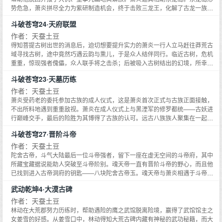
势危急，萧炎拼尽全力为紫研制造机会，终于击败三龙王，化解了古龙一族的
危机。回到中州，血洗魂殿人殿后，萧炎获得灵魂本源，灵魂得以步入天境大
斗破苍穹24·天府联盟
圆满。此时，净莲妖火终于现世，各路人马跃跃欲试，一场龙争虎斗即将上
演……
作者：天蚕土豆
得知菩提古树出世的消息后，迫切想要提升实力的萧炎一行人立马赶往莽荒古
域寻找古树，途中竟然巧遇云韵与熏儿，于是众人结伴同行。临近古树，危机
重重，惊现强者傀儡，众人联手将之击杀；后被吸入古树结出的幻境，所幸萧
炎手中的菩提子唤起了古树的灵智。机缘巧合，萧炎最终在菩提树下参悟经历
斗破苍穹23·天墓历练
了百世轮回，出来时已是九转巅峰的实力，并且得到了菩提心。回到星陨阁，
萧炎闭关修炼。两年后，天冥宗突然联合魂殿来犯星陨阁，重伤药老以及彩鳞
作者：天蚕土豆
小医仙青鳞等，这时候，达到一星斗圣的萧炎及时出关大杀四方力挽狂澜。感
萧炎受药老的委托参加古族的成人仪式，这是萧炎首次正式与古族正面接触，
受到星陨阁实力有限，萧炎联合花宗焚炎谷以及丹塔组成天府联盟共同对抗魂
不出所料地遇到重重敌视。萧炎在成人仪式上与黑湮军的修罗都统——古妖进
殿……
行巅峰交手，最后的险胜为其博得了古族的认可。远古八族族人聚集在一起进
入天墓历练，其中萧炎一行人遭遇魂族高手的阻击，最后突破远古噬虫的封锁
斗破苍穹27·晋阶斗帝
进入到了天墓第三层。在这层萧炎与萧玄相见，传承了萧族最后的血脉之力，
成功激活了族纹，突破到八星斗尊巅峰，斩杀了魂族俊杰魂崖、魂厉。离开天
作者：天蚕土豆
墓后，萧炎接到药老的消息返回星陨阁，并邀集帮手去西北大陆解决炎盟的危
陀舍古帝，斗气大陆最后一位斗帝强者，留下一座在虚无空间的斗帝府，其中
机。萧炎成功击退实力强横的魂殿四天尊血河，整顿了歪风邪气的丹堂。这
所藏宝藏据说能助人突破至斗帝阶别。魂天帝一直有晋阶斗帝的野心，而且他
时，空间交易会关于净莲妖火的最后一张残图出现……
已找到进入古帝洞府的钥匙——八块陀舍古帝玉。魂天帝与萧炎相遇于斗帝
府，并遇到被困斗帝府千年的老龙皇——烛坤，烛坤与紫妍父女相认后加入萧
武动乾坤4·大漠古碑
炎的阵营。魂天帝夺得帝品雏丹并将之炼化晋阶斗帝后，大肆施虐。萧炎在烛
坤等人的帮助下得到陀舍古帝的传承，炼化二十三种异火，也进阶斗帝。两位
作者：天蚕土豆
斗帝展开了一场殊死的搏斗……
林动在大荒郡努力历练时，帮助遇险的鹰之武馆脱离险境，赢得了武馆馆主之
女姜雪的好感。从姜雪口中，林动得知大荒古碑内藏有神秘的武功秘籍，而大