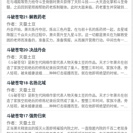
在与魂殿等势力抢夺斗圣骨骸时萧炎获得了天阶斗技——大天造化掌和斗圣骨
髓，之后回到星陨阁帮助药老炼制躯体。此时大敌来临，药老重生并突破到半
圣阶别，将来敌击退，重振星陨阁。萧炎在提升自己实力的同时踏足花宗帮助
斗破苍穹21·解救药老
云韵取得宗主之位，并前往太古虚龙一族帮助紫妍炼化龙凰晶层。回到星陨阁
的萧炎接过古族邀请星陨阁的玉贴，替药老前往古族。萧炎此行会发生什么意
作者：天蚕土豆
想不到的事情呢？答案将徐徐展开。
丹会开始，萧炎炼丹夺冠，炼出三色丹雷。在与前十名的炼药师一起，去星域
降服三千焱炎火的过程中，萧炎晋升至九星斗宗。这一切都是萧炎在为解救受
困的老师而准备的，准备实力，准备情报，从而展开营救行动。中间也有一段
插曲，如与易尘的交手，非常激烈。待情报得手，万事俱备，遂展开了与魂殿
斗破苍穹20·决战丹会
的慕骨老人、摘星老鬼的一场恶战。萧炎因此身负重伤，所幸在星陨阁获得了
一段长时间安静的疗养和修炼，也借机晋阶至斗尊。出关之后，他开始想办法
作者：天蚕土豆
为老师修炼躯体，随后便开始了寻找魂婴果的旅程，深入兽域、进入斗圣遗迹
《斗破苍穹》是新生代网络作家代表人物天蚕土豆的作品。天才少年萧炎在创
远古森林、拿到龙凰本源果、争夺远古丹药……这一路，上演着一场场奇遇
造了家族空前绝后的修炼纪录后突然成了废人，整整三年时间，家族冷遇，旁
记，紧张而精彩。
人轻视，被未婚妻退婚……种种打击接踵而至。就在他即将绝望的时候，一缕
幽魂从他手上的戒指里浮现，一扇全新的大门在面前开启……《斗破苍穹》：
斗破苍穹18·名扬北域
最值得期待的东方幻想长篇巨制！金色火焰缭绕在青海周身，在薰儿心念一动
间，飞速缩小，连带着其灵魂体也是在一阵凄厉惨叫声中迅速缩小。片刻后。
作者：天蚕土豆
终于是化为一团巴掌大小的金色光团。 青海身体被那白发老者二人死锁着，连
《斗破苍穹》是新生代网络作家代表人物天蚕土豆的作品。天才少年萧炎在创
体内斗气在此刻都是停止了流动……
造了家族空前绝后的修炼纪录后突然成了废人，整整三年时间，家族冷遇，旁
人轻视，被未婚妻退婚……种种打击接踵而至。就在他即将绝望的时候，一缕
幽魂从他手上的戒指里浮现，一扇全新的大门在面前开启……《斗破苍穹》：
斗破苍穹17·强势归来
最值得期待的东方幻想长篇巨制！多手爪残影在此刻突然凝固，旋即迅速回
缩，短短一瞬间，一只被雷光密布，隐隐间透着雷鸣吼声的手爪，诡异浮现，
作者：天蚕土豆
夹杂着惊雷之势，狠狠地对着萧炎心脏一抓而去。看这架势，若是被击中的
正当萧炎释放出的毁灭火莲即将摧毁内院之时，一直隐匿内院的千百二老现身
话，恐怕连心脏都得被掏出来……