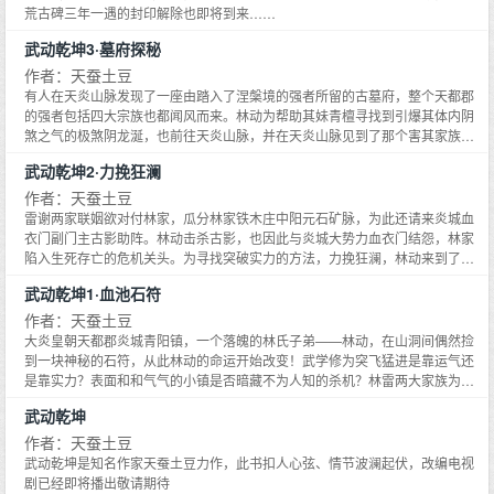
荒古碑三年一遇的封印解除也即将到来……
武动乾坤3·墓府探秘
作者：天蚕土豆
有人在天炎山脉发现了一座由踏入了涅槃境的强者所留的古墓府，整个天都郡
的强者包括四大宗族也都闻风而来。林动为帮助其妹青檀寻找到引爆其体内阴
煞之气的极煞阴龙涎，也前往天炎山脉，并在天炎山脉见到了那个害其家族被
逐出林氏宗族，使其父痛苦半生的仇人林琅天。古墓府中会有哪些奇珍异宝？
武动乾坤2·力挽狂澜
涅槃境强者所留的涅槃心又将被谁夺取？林动能找到极煞阴龙涎么？在古墓府
他会有哪些奇遇……
作者：天蚕土豆
雷谢两家联姻欲对付林家，瓜分林家铁木庄中阳元石矿脉，为此还请来炎城血
衣门副门主古影助阵。林动击杀古影，也因此与炎城大势力血衣门结怨，林家
陷入生死存亡的危机关头。为寻找突破实力的方法，力挽狂澜，林动来到了炎
城。在炎城，林动因助人而树敌更多。初出茅庐的林动将如何应付，并化解林
武动乾坤1·血池石符
家的危机？
作者：天蚕土豆
大炎皇朝天都郡炎城青阳镇，一个落魄的林氏子弟——林动，在山洞间偶然捡
到一块神秘的石符，从此林动的命运开始改变！武学修为突飞猛进是靠运气还
是靠实力？表面和和气气的小镇是否暗藏不为人知的杀机？林雷两大家族为何
势同水火？
武动乾坤
作者：天蚕土豆
武动乾坤是知名作家天蚕土豆力作，此书扣人心弦、情节波澜起伏，改编电视
剧已经即将播出敬请期待