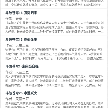
解决了这次危难，并将地魔老鬼击杀，而韩枫却不知所踪。在天焚塔底苦修之
时，突然传来韩枫的消息，萧炎立即出关广邀豪杰与韩枫组织的联盟决战于魔
炎谷，一举荡平黑角域所有黑暗势力。突破六星斗皇后，萧炎一行终于踏上了
斗破苍穹16·强势归来
前往中州的路途，却在空间虫洞中遭遇空间风暴，唯有萧炎一人被随机抛到了
中州北域的大漠中，为韩家车队所救。为了答谢韩家，萧炎答应代替韩家同与
作者：天蚕土豆
韩家势不两立的洪家少爷决斗，大战一触即发……
《斗破苍穹》是新生代网络作家代表人物天蚕土豆的作品。天才少年萧炎在创
造了家族空前绝后的修炼纪录后突然成了废人，整整三年时间，家族冷遇，旁
人轻视，被未婚妻退婚……种种打击接踵而至。就在他即将绝望的时候，一缕
幽魂从他手上的戒指里浮现，一扇全新的大门在面前开启……《斗破苍穹》：
斗破苍穹13·绝处逢生
最值得期待的东方幻想长篇巨制！两道目光在泛着淡淡雾气的池中对望着。片
刻后，萧炎总算是回过神来，见到小医仙那羞红脸颊，顿时剧烈的干咳了一
作者：天蚕土豆
声，旋即目光赶忙转移……
这里有斗气的世界，没有花俏艳丽的魔法，有的，仅仅是繁衍到巅峰的斗气！
人物介绍：萧炎：男主角，萧家历史上空前绝后的斗气修炼天才。4岁就开始
修炼斗之气，10岁拥有了九段斗之气，11岁突破十段斗之气，一跃成为家族百
年来最年轻的斗者。然而在12岁那年，他却丧失了修炼能力，只拥有三段斗之
斗破苍穹1·废柴当自强
气。直到15岁时，他偶获奇遇，重拾修炼的天赋。萧战：萧家的族长，萧炎之
父。萧媚：萧炎的堂妹，之前对他百般谄媚，但在萧炎变成废柴后一直冷落轻
作者：天蚕土豆
视他。萧薰儿：与萧炎并无血缘关系的族妹，背景神秘，萧家仅次于萧炎的修
天才少年萧炎在创造了家族空前绝后的修炼纪录后突然成了废人，整整三年时
炼天才，在萧炎变成废人后仍一如既往地支持他。纳兰嫣然：萧炎的未婚妻，
间，家族冷遇，旁人轻视，被未婚妻退婚……种种打击接踵而至。就在他即将
因萧炎变成废人而提出退婚。药老：来历神秘的幽魂，寄居在萧炎手上的戒指
绝望的时候，一缕幽魂从他手上的戒指里浮现，一扇全新的大门在面前开启!
里，自称为炼药师。雅姬：米特尔拍卖场的首席拍卖师，智商很高的美女，对
斗破苍穹25·净莲妖火
萧炎很关注。萧玉：萧炎的堂姐，是萧炎的冤家对头，两人一见面就会发生战
争。小医仙：萧炎在魔兽山脉结识的女孩，由于特殊的体质--天生毒体，有着
作者：天蚕土豆
炼毒的天赋。
萧炎前往九幽黄泉底寻找黄泉血晶，见到被其弟妖啸天束缚在此的妖暝。萧炎
帮助他脱困并报了大仇、重掌九幽地冥蟒族。萧炎邀其相助东龙岛。东龙岛形