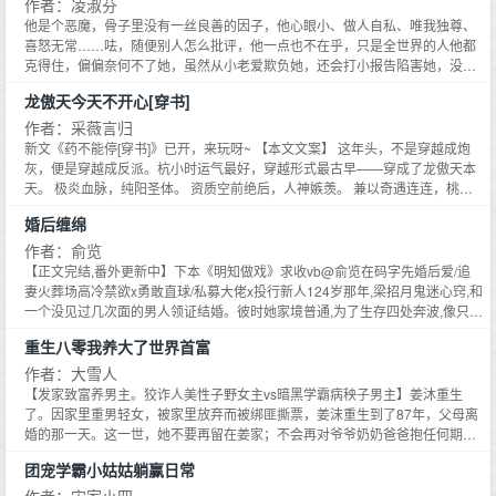
的了，没想到半路杀出个弟弟，最后还TM黑化了？！ 唉，安宁的生活果然不
作者：凌淑芬
忍无可忍将她扔到人间历练。她还意外绑定了【地府直播系统】。其它系统：
安宁。 PS：1、本文三观不正 2、结局肯定是1V1的啦，其实np的话也可以[悄
他是个恶魔，骨子里没有一丝良善的因子，他心眼小、做人自私、唯我独尊、
发布任务,奖励一百万！直播系统：看到这些阿飘没,不捉阿飘你就得死 。钟黎
咪咪地说] 3、我们不开车，我们只开直升飞机 4、打滚求收藏，求评论，求举
喜怒无常……呿，随便别人怎么批评，他一点也不在乎，只是全世界的人他都
黎：……系统以为的制服鬼：招魂幡,一口咒语野鬼消散钟黎黎坐在墙角瑟瑟发
高高(??ω?)???(?ω??)
克得住，偏偏奈何不了她，虽然从小老爱欺负她，还会打小报告陷害她，没想
抖,指着天上的阿飘道：明天午时三刻喝孟婆汤,可以投胎陈家,下辈子你就是富
到到头来把心赔进去的人也是他，还真是应了那句话——不是不报，只是未
二代。鬼：呜呜呜,感谢大师,下辈子我给你重金打赏。钟黎黎：你本来可以投胎
龙傲天今天不开心[穿书]
到！瞧她人前温驯如猫，人后却是让人蹦到牙疼的倔脾气，他用琼浆玉液、绫
成顶级美女,但是怨气太重地狱不收。鬼：大师,我愿意在你身边当牛做马！求净
罗绸缎养著她，比名门千金还娇贵，结果呢？这女人却不识好歹千方百计地离
作者：采薇言归
化。系统：？？？？——本来死气沉沉的直播间一夜爆火。弹幕上：骗钱司
开他，枉费他对她掏心掏肺，她却敷衍他的感情，不意绕了一大圈她阴错阳差
新文《药不能停[穿书]》已开，来玩呀~ 【本文文案】 这年头，不是穿越成炮
马。110吗？我举报有人封建迷信弄虚作假。一个小时后,评论区画风突变。主
又重回到他生命里，算她倒楣，这回同样要在他的手底下讨生活，既然猎物主
灰，便是穿越成反派。杭小时运气最好，穿越形式最古早——穿成了龙傲天本
播十万礼物刷给你,地上坐的那个鬼是我妈妈,她上辈子之前吃了太多的苦,麻烦
动送上门，就别怪他耍著她玩了……
天。 极炎血脉，纯阳圣体。 资质空前绝后，人神嫉羡。 兼以奇遇连连，桃花
指点一下她,让她下辈子做个富家小姐。提前刷二十万,以备不时之需此时,一千
如云。 但杭小时是个纯gay。 他望着宁折不弯的小弟、暗送秋波的美人，流下
万的礼物轮番轰炸。榜一：主播,变成鬼可以永远陪着你吗？网友：？？？？？
婚后缠绵
了痛苦而叽渴的泪水。 后来，杭小时发现，自己并不是唯一的穿书者。 杭小
榜一,你不对劲————这是一本年代文：《七十年代小甜妻》求个预收
时：惊喜来得如此突然！ 穿书者A，试图夺走主角的神功机缘。 杭小时：拿走
作者：俞览
————一觉醒来回到七零新婚夜,包办婚姻,听说对方五大三粗,这到底嫁还是
快拿走，谁要修什么极阳童子功啊！ 穿书者B，试图拐带主角的天命真女。 杭
【正文完结,番外更新中】下本《明知做戏》求收vb@俞览在码字先婚后爱/追
不嫁？后来周禾禾真香了,郭嘉分配的老公根正苗红还很帅,关键还超甜!
小时：拐一送一不还价，附带天真烂漫姐妹花，双倍美丽双倍快乐，介绍你们
妻火葬场高冷禁欲x勇敢直球/私募大佬x投行新人124岁那年,梁招月鬼迷心窍,和
相个亲？ 反派C，试图对主角使用采补之法，窃其根基。 杭小时感激流涕：兄
一个没见过几次面的男人领证结婚。彼时她家境普通,为了生存四处奔波,像只蝼
弟，终于等到你！再勇敢一点点，我就跟你走，只要你伸出手，你就能拥有
蚁；而周云川,私募圈闻名的大佬,行事雷厉风行,性情淡漠,传闻不近女色。梁招
重生八零我养大了世界首富
我！ 宁鸿绑定了反派系统，被迫昧着良心，对主角出手。 可为什么，主角看他
月清楚彼此的差距,也深知周云川找她协议结婚,不过是看中她省心本分,好应付
的眼神极其微妙，目光中非但没有丝毫怨恨，反而横波流转，饱含期待？ 该
家里长辈。只是她心存侥幸,妄想假戏真做。不曾想,她的一腔热情换来周云川一
作者：大雪人
死，好甜美！ 生无可恋反派攻x又皮又浪看见男人迈不动腿受 非典型修炼，沙
句：她没什么特别,我们不过各取所需。梁招月瞬间清醒,递上离婚协议,远走深
【发家致富养男主。狡诈人美性子野女主vs暗黑学霸病秧子男主】姜沐重生
雕小甜文，开心就行，逻辑让作者家狗子啃了。有副cp，占比很少，后续大力
城。2两人离婚消息不胫而走,知情的朋友感慨,这么多年还是没人能让周云川甘
了。因家里重男轻女，被家里放弃而被绑匪撕票，姜沫重生到了87年，父母离
删减。 【专栏预收求收藏啦~收藏够了才能开呀qwq】 《人造天煞孤星》 又名
愿折腰,哪怕主动分出一半婚前财产,这婚他也是非离不可。直至有人发现,周云
婚的那一天。这一世，她不要再留在姜家；不会再对爷爷奶奶爸爸抱任何期
《四次渣掉仙门首徒后我怀崽了》 谢遥，小千世界系统绑定者，演技精湛，擅
川最近频繁前往深城,朋友们以为他是扩大事业版图,纷纷说要加入,却遭拒绝。
待；不会再为了他们一句称赞逼着自己学各种东西。姜沐选择跟妈妈一起生
长死遁，打一枪换一炮的高手。 而他竟在同一个世界中，依次接到了四项任
团宠学霸小姑姑躺赢日常
有好事者跟过去一探究竟,这才知道平日高高在上的周云川,第一次放低姿态,学
活，她要让所有放弃过她的人后悔莫及。在这个艰难贫穷食不果腹与机遇商机
务： 1、从阎铭手中取得第一宗至宝。 2、获取阎铭的一滴眼泪。 3、获取阎铭
习怎么追人。【她是他的始料未及。】【我从不懂何为心动,直至遇到你。】*
并存的年代，姜沐怼渣渣，虐极品，白手起家，带着小伙伴改变命运，努力赚