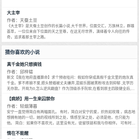
大主宰
作者：天蚕土豆
《大主宰》是天蚕土豆创作的长篇小说.大千世界，位面交汇，万族林立，群雄
荟萃，一位位来自下位面的天之至尊，在这无尽世界，演绎着令人向往的传
奇，追求着那主宰之路。
猜你喜欢的小说
真千金她只想搞钱
作者：邱梓韫
新文【我在地府直播算命】求个预收哇问：假如你穿成真假千金文里的炮灰真
千金。爹不疼娘不爱,摁头替婚被丈夫嫌弃,混娱乐圈被黑粉攻击到抑郁 ,无学历
无存款。开局为0,怎么逆风翻盘？作为顶级杀手阮软,在看到原主四肢健全后,先
定个小目标,赚它一个亿。当天,直接报名《男生女生向前冲》,在一片惊讶声中
【病娇】用一生来囚禁你
轻松获得空调一台。黑粉：靠,蹭素人节目热度恶不恶心亲生父母： 丢人现眼！
假千金：姐姐,如果你没有工作可以给我当助理某丈夫：不要试图引起我的注意
作者：轻烟薄暮
一个月后,阮软在某真人求生节目成为冠军,喜提百万奖金。半年后,阮软喜提业
安宁一直觉得简白有两幅面孔。 有时，简白对安宁的爱，炽热如玫瑰 ，病态地
内最敬业女演员称号,打戏不用替身, 威亚亲自上阵,徒手抱起男明星！就这样,阮
想拥有她的一切，她的视线所到之处，情感至深之处，必须是他，也只能为
软赚赚赚,超过了原生父母,超过了某前夫。直到有一天她完成对赌协议成为资
他。 简白：如果你不喜欢光，这里没有光，徒留铁链和我与你相伴。 可有时，
本,操控娱乐圈。黑粉集体闭麦,纷纷求她对自家idol好点。此时,假千金端着酒杯
他对她的爱又卑微到尘埃。 简白：我好想你，求求你，不要讨厌我，也不
情在不能醒
笑眯眯的上前道：姐姐,我可以敬你一杯吗？阮软：谁是你姐姐？——新文《我
准。。。不准离开我。 她本以为有个喜怒无常并有着病娇属性的简白就够她受
在地府直播算命》求预收史上最小的白无常钟黎黎因为怕鬼,无法接手工作,阎王