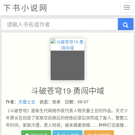
下书小说网
斗破苍穹19·勇闯中域
作者：
天蚕土豆
状态：完本
日期：09-07
《斗破苍穹》是新生代网络作家代表人物天蚕土豆的作品。天才少
年萧炎在创造了家族空前绝后的修炼纪录后突然成了废人，整整三
年时间，家族冷遇，旁人轻视，被未婚妻退婚……种种打击接踵而
至。就在他即将绝望的时候，一缕幽魂从他手上的戒指里浮现，一