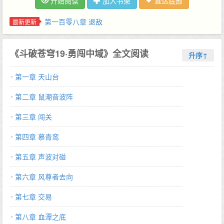
开始阅读
加入书架
直达底部
扇全新的大门在面前开启……《斗破苍穹》：最值得期待的东方幻
想长篇巨制！丹塔所在的地方，名为丹城，那里几乎是全大陆炼药
第一百零八章 退敌
最新更新
师数量最多的地方。丹城方圆千里之内，全都是丹塔的势力范围，
也号称丹域，这里距丹城路程挺远的，即便是使用空间虫洞，怕至
《斗破苍穹19·勇闯中域》全文阅读
少也需要一月左右的时间。林焱摊了摊手，道。狂风巨鹰之上，林
升序↑
焱望着身体上血红之色逐渐减弱的萧炎，松了一口气，看来后者正
第一章 天山台
在逐渐将体内那古凰血精给吸收了………
第二章 鼠潮音波阵
第三章 闯关
第四章 慕青鸾
第五章 声波对碰
第六章 风尊者去向
第七章 交易
第八章 血潭之底