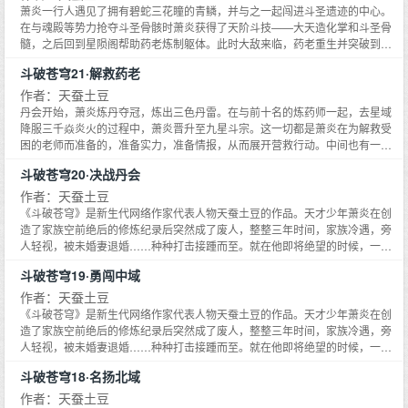
萧炎一行人遇见了拥有碧蛇三花瞳的青鳞，并与之一起闯进斗圣遗迹的中心。
在与魂殿等势力抢夺斗圣骨骸时萧炎获得了天阶斗技——大天造化掌和斗圣骨
髓，之后回到星陨阁帮助药老炼制躯体。此时大敌来临，药老重生并突破到半
圣阶别，将来敌击退，重振星陨阁。萧炎在提升自己实力的同时踏足花宗帮助
斗破苍穹21·解救药老
云韵取得宗主之位，并前往太古虚龙一族帮助紫妍炼化龙凰晶层。回到星陨阁
的萧炎接过古族邀请星陨阁的玉贴，替药老前往古族。萧炎此行会发生什么意
作者：天蚕土豆
想不到的事情呢？答案将徐徐展开。
丹会开始，萧炎炼丹夺冠，炼出三色丹雷。在与前十名的炼药师一起，去星域
降服三千焱炎火的过程中，萧炎晋升至九星斗宗。这一切都是萧炎在为解救受
困的老师而准备的，准备实力，准备情报，从而展开营救行动。中间也有一段
插曲，如与易尘的交手，非常激烈。待情报得手，万事俱备，遂展开了与魂殿
斗破苍穹20·决战丹会
的慕骨老人、摘星老鬼的一场恶战。萧炎因此身负重伤，所幸在星陨阁获得了
一段长时间安静的疗养和修炼，也借机晋阶至斗尊。出关之后，他开始想办法
作者：天蚕土豆
为老师修炼躯体，随后便开始了寻找魂婴果的旅程，深入兽域、进入斗圣遗迹
《斗破苍穹》是新生代网络作家代表人物天蚕土豆的作品。天才少年萧炎在创
远古森林、拿到龙凰本源果、争夺远古丹药……这一路，上演着一场场奇遇
造了家族空前绝后的修炼纪录后突然成了废人，整整三年时间，家族冷遇，旁
记，紧张而精彩。
人轻视，被未婚妻退婚……种种打击接踵而至。就在他即将绝望的时候，一缕
幽魂从他手上的戒指里浮现，一扇全新的大门在面前开启……《斗破苍穹》：
斗破苍穹19·勇闯中域
最值得期待的东方幻想长篇巨制！金色火焰缭绕在青海周身，在薰儿心念一动
间，飞速缩小，连带着其灵魂体也是在一阵凄厉惨叫声中迅速缩小。片刻后。
作者：天蚕土豆
终于是化为一团巴掌大小的金色光团。 青海身体被那白发老者二人死锁着，连
《斗破苍穹》是新生代网络作家代表人物天蚕土豆的作品。天才少年萧炎在创
体内斗气在此刻都是停止了流动……
造了家族空前绝后的修炼纪录后突然成了废人，整整三年时间，家族冷遇，旁
人轻视，被未婚妻退婚……种种打击接踵而至。就在他即将绝望的时候，一缕
幽魂从他手上的戒指里浮现，一扇全新的大门在面前开启……《斗破苍穹》：
斗破苍穹18·名扬北域
最值得期待的东方幻想长篇巨制！丹塔所在的地方，名为丹城，那里几乎是全
大陆炼药师数量最多的地方。丹城方圆千里之内，全都是丹塔的势力范围，也
作者：天蚕土豆