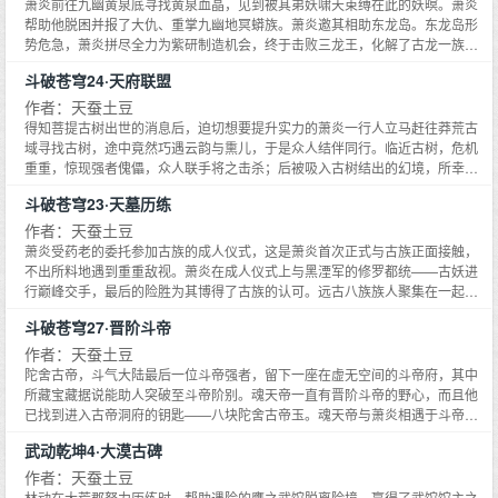
视他。萧薰儿：与萧炎并无血缘关系的族妹，背景神秘，萧家仅次于萧炎的修
萧炎前往九幽黄泉底寻找黄泉血晶，见到被其弟妖啸天束缚在此的妖暝。萧炎
炼天才，在萧炎变成废人后仍一如既往地支持他。纳兰嫣然：萧炎的未婚妻，
帮助他脱困并报了大仇、重掌九幽地冥蟒族。萧炎邀其相助东龙岛。东龙岛形
因萧炎变成废人而提出退婚。药老：来历神秘的幽魂，寄居在萧炎手上的戒指
势危急，萧炎拼尽全力为紫研制造机会，终于击败三龙王，化解了古龙一族的
里，自称为炼药师。雅姬：米特尔拍卖场的首席拍卖师，智商很高的美女，对
危机。回到中州，血洗魂殿人殿后，萧炎获得灵魂本源，灵魂得以步入天境大
斗破苍穹24·天府联盟
萧炎很关注。萧玉：萧炎的堂姐，是萧炎的冤家对头，两人一见面就会发生战
圆满。此时，净莲妖火终于现世，各路人马跃跃欲试，一场龙争虎斗即将上
争。小医仙：萧炎在魔兽山脉结识的女孩，由于特殊的体质--天生毒体，有着
演……
作者：天蚕土豆
炼毒的天赋。
得知菩提古树出世的消息后，迫切想要提升实力的萧炎一行人立马赶往莽荒古
域寻找古树，途中竟然巧遇云韵与熏儿，于是众人结伴同行。临近古树，危机
重重，惊现强者傀儡，众人联手将之击杀；后被吸入古树结出的幻境，所幸萧
炎手中的菩提子唤起了古树的灵智。机缘巧合，萧炎最终在菩提树下参悟经历
斗破苍穹23·天墓历练
了百世轮回，出来时已是九转巅峰的实力，并且得到了菩提心。回到星陨阁，
萧炎闭关修炼。两年后，天冥宗突然联合魂殿来犯星陨阁，重伤药老以及彩鳞
作者：天蚕土豆
小医仙青鳞等，这时候，达到一星斗圣的萧炎及时出关大杀四方力挽狂澜。感
萧炎受药老的委托参加古族的成人仪式，这是萧炎首次正式与古族正面接触，
受到星陨阁实力有限，萧炎联合花宗焚炎谷以及丹塔组成天府联盟共同对抗魂
不出所料地遇到重重敌视。萧炎在成人仪式上与黑湮军的修罗都统——古妖进
殿……
行巅峰交手，最后的险胜为其博得了古族的认可。远古八族族人聚集在一起进
入天墓历练，其中萧炎一行人遭遇魂族高手的阻击，最后突破远古噬虫的封锁
斗破苍穹27·晋阶斗帝
进入到了天墓第三层。在这层萧炎与萧玄相见，传承了萧族最后的血脉之力，
成功激活了族纹，突破到八星斗尊巅峰，斩杀了魂族俊杰魂崖、魂厉。离开天
作者：天蚕土豆
墓后，萧炎接到药老的消息返回星陨阁，并邀集帮手去西北大陆解决炎盟的危
陀舍古帝，斗气大陆最后一位斗帝强者，留下一座在虚无空间的斗帝府，其中
机。萧炎成功击退实力强横的魂殿四天尊血河，整顿了歪风邪气的丹堂。这
所藏宝藏据说能助人突破至斗帝阶别。魂天帝一直有晋阶斗帝的野心，而且他
时，空间交易会关于净莲妖火的最后一张残图出现……
已找到进入古帝洞府的钥匙——八块陀舍古帝玉。魂天帝与萧炎相遇于斗帝
府，并遇到被困斗帝府千年的老龙皇——烛坤，烛坤与紫妍父女相认后加入萧
武动乾坤4·大漠古碑
炎的阵营。魂天帝夺得帝品雏丹并将之炼化晋阶斗帝后，大肆施虐。萧炎在烛
坤等人的帮助下得到陀舍古帝的传承，炼化二十三种异火，也进阶斗帝。两位
作者：天蚕土豆
斗帝展开了一场殊死的搏斗……
林动在大荒郡努力历练时，帮助遇险的鹰之武馆脱离险境，赢得了武馆馆主之