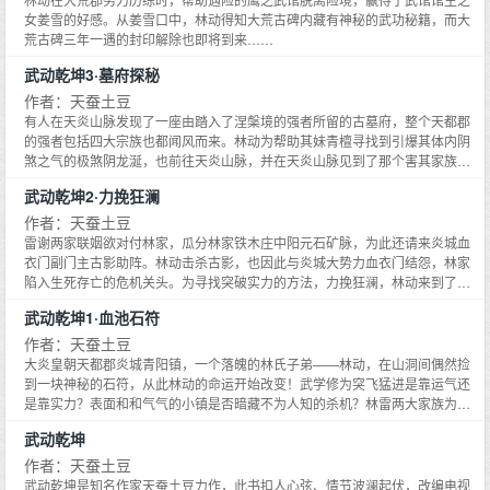
女姜雪的好感。从姜雪口中，林动得知大荒古碑内藏有神秘的武功秘籍，而大
荒古碑三年一遇的封印解除也即将到来……
武动乾坤3·墓府探秘
作者：天蚕土豆
有人在天炎山脉发现了一座由踏入了涅槃境的强者所留的古墓府，整个天都郡
的强者包括四大宗族也都闻风而来。林动为帮助其妹青檀寻找到引爆其体内阴
煞之气的极煞阴龙涎，也前往天炎山脉，并在天炎山脉见到了那个害其家族被
逐出林氏宗族，使其父痛苦半生的仇人林琅天。古墓府中会有哪些奇珍异宝？
武动乾坤2·力挽狂澜
涅槃境强者所留的涅槃心又将被谁夺取？林动能找到极煞阴龙涎么？在古墓府
他会有哪些奇遇……
作者：天蚕土豆
雷谢两家联姻欲对付林家，瓜分林家铁木庄中阳元石矿脉，为此还请来炎城血
衣门副门主古影助阵。林动击杀古影，也因此与炎城大势力血衣门结怨，林家
陷入生死存亡的危机关头。为寻找突破实力的方法，力挽狂澜，林动来到了炎
城。在炎城，林动因助人而树敌更多。初出茅庐的林动将如何应付，并化解林
武动乾坤1·血池石符
家的危机？
作者：天蚕土豆
大炎皇朝天都郡炎城青阳镇，一个落魄的林氏子弟——林动，在山洞间偶然捡
到一块神秘的石符，从此林动的命运开始改变！武学修为突飞猛进是靠运气还
是靠实力？表面和和气气的小镇是否暗藏不为人知的杀机？林雷两大家族为何
势同水火？
武动乾坤
作者：天蚕土豆
武动乾坤是知名作家天蚕土豆力作，此书扣人心弦、情节波澜起伏，改编电视