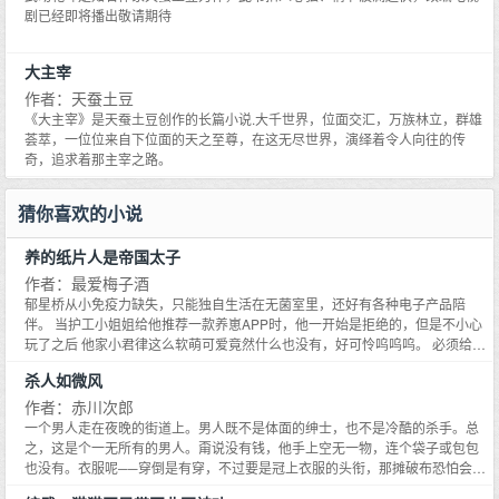
剧已经即将播出敬请期待
大主宰
作者：天蚕土豆
《大主宰》是天蚕土豆创作的长篇小说.大千世界，位面交汇，万族林立，群雄
荟萃，一位位来自下位面的天之至尊，在这无尽世界，演绎着令人向往的传
奇，追求着那主宰之路。
猜你喜欢的小说
养的纸片人是帝国太子
作者：最爱梅子酒
郁星桥从小免疫力缺失，只能独自生活在无菌室里，还好有各种电子产品陪
伴。 当护工小姐姐给他推荐一款养崽APP时，他一开始是拒绝的，但是不小心
玩了之后 他家小君律这么软萌可爱竟然什么也没有，好可怜呜呜呜。 必须给他
买买买！ 哇，长大后的乖崽也吼吼看，必须给他氪氪氪！ 作为首富之子，郁星
杀人如微风
桥什么也没有，就是钱多。 帝国皇太子君律遭遇毒手，力量全失，被迫变回幼
生态，隐姓埋名受尽欺辱，某日被一个自称系统的东西找上，要与他签订协
作者：赤川次郎
议。 只要能复仇，他愿意向恶魔献祭自己的灵魂！ 在收到多次神赐之物后，他
一个男人走在夜晚的街道上。男人既不是体面的绅士，也不是冷酷的杀手。总
终于忍不住询问系统，主人到底想要什么？ 是要他的寿命，还是去杀人？ 良久
之，这是个一无所有的男人。甭说没有钱，他手上空无一物，连个袋子或包包
之后，虚空中轻轻浮现一行有些害羞的小字：我我想看看你的腹肌(/▽＼*) 君
也没有。衣服呢──穿倒是有穿，不过要是冠上衣服的头衔，那摊破布恐怕会不
律：嗯？？？ 食用指南： 1.君律是攻！年下攻！ 2.科幻+魔法背景，私设众
好意思吧。而脚上呢──是一双左右不同，已经磨得就要见底了的烂凉鞋。