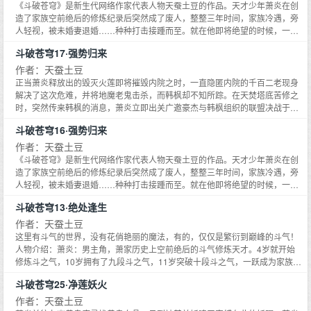
号称丹域，这里距丹城路程挺远的，即便是使用空间虫洞，怕至少也需要一月
《斗破苍穹》是新生代网络作家代表人物天蚕土豆的作品。天才少年萧炎在创
左右的时间。林焱摊了摊手，道。狂风巨鹰之上，林焱望着身体上血红之色逐
造了家族空前绝后的修炼纪录后突然成了废人，整整三年时间，家族冷遇，旁
渐减弱的萧炎，松了一口气，看来后者正在逐渐将体内那古凰血精给吸收
人轻视，被未婚妻退婚……种种打击接踵而至。就在他即将绝望的时候，一缕
了……
幽魂从他手上的戒指里浮现，一扇全新的大门在面前开启……《斗破苍穹》：
斗破苍穹17·强势归来
最值得期待的东方幻想长篇巨制！多手爪残影在此刻突然凝固，旋即迅速回
缩，短短一瞬间，一只被雷光密布，隐隐间透着雷鸣吼声的手爪，诡异浮现，
作者：天蚕土豆
夹杂着惊雷之势，狠狠地对着萧炎心脏一抓而去。看这架势，若是被击中的
正当萧炎释放出的毁灭火莲即将摧毁内院之时，一直隐匿内院的千百二老现身
话，恐怕连心脏都得被掏出来……
解决了这次危难，并将地魔老鬼击杀，而韩枫却不知所踪。在天焚塔底苦修之
时，突然传来韩枫的消息，萧炎立即出关广邀豪杰与韩枫组织的联盟决战于魔
炎谷，一举荡平黑角域所有黑暗势力。突破六星斗皇后，萧炎一行终于踏上了
斗破苍穹16·强势归来
前往中州的路途，却在空间虫洞中遭遇空间风暴，唯有萧炎一人被随机抛到了
中州北域的大漠中，为韩家车队所救。为了答谢韩家，萧炎答应代替韩家同与
作者：天蚕土豆
韩家势不两立的洪家少爷决斗，大战一触即发……
《斗破苍穹》是新生代网络作家代表人物天蚕土豆的作品。天才少年萧炎在创
造了家族空前绝后的修炼纪录后突然成了废人，整整三年时间，家族冷遇，旁
人轻视，被未婚妻退婚……种种打击接踵而至。就在他即将绝望的时候，一缕
幽魂从他手上的戒指里浮现，一扇全新的大门在面前开启……《斗破苍穹》：
斗破苍穹13·绝处逢生
最值得期待的东方幻想长篇巨制！两道目光在泛着淡淡雾气的池中对望着。片
刻后，萧炎总算是回过神来，见到小医仙那羞红脸颊，顿时剧烈的干咳了一
作者：天蚕土豆
声，旋即目光赶忙转移……
这里有斗气的世界，没有花俏艳丽的魔法，有的，仅仅是繁衍到巅峰的斗气！
人物介绍：萧炎：男主角，萧家历史上空前绝后的斗气修炼天才。4岁就开始
修炼斗之气，10岁拥有了九段斗之气，11岁突破十段斗之气，一跃成为家族百
年来最年轻的斗者。然而在12岁那年，他却丧失了修炼能力，只拥有三段斗之
斗破苍穹25·净莲妖火
气。直到15岁时，他偶获奇遇，重拾修炼的天赋。萧战：萧家的族长，萧炎之
父。萧媚：萧炎的堂妹，之前对他百般谄媚，但在萧炎变成废柴后一直冷落轻
作者：天蚕土豆