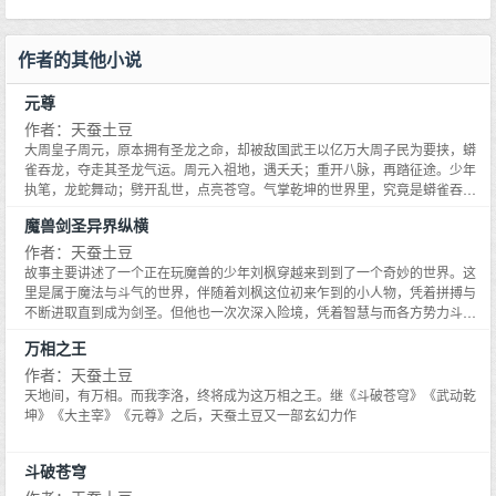
作者的其他小说
元尊
作者：天蚕土豆
大周皇子周元，原本拥有圣龙之命，却被敌国武王以亿万大周子民为要挟，蟒
雀吞龙，夺走其圣龙气运。周元入祖地，遇夭夭；重开八脉，再踏征途。少年
执笔，龙蛇舞动；劈开乱世，点亮苍穹。气掌乾坤的世界里，究竟是蟒雀吞
龙，还是圣龙崛起？！元尊全订群：836714637
魔兽剑圣异界纵横
作者：天蚕土豆
故事主要讲述了一个正在玩魔兽的少年刘枫穿越来到到了一个奇妙的世界。这
里是属于魔法与斗气的世界，伴随着刘枫这位初来乍到的小人物，凭着拼搏与
不断进取直到成为剑圣。但他也一次次深入险境，凭着智慧与而各方势力斗
争。奈何命运转折，刘枫身披异界废物称号降世。他要做这个世界的强者，就
万相之王
必须用实力证明自己不是废材。编织在爱与恨......
作者：天蚕土豆
天地间，有万相。而我李洛，终将成为这万相之王。继《斗破苍穹》《武动乾
坤》《大主宰》《元尊》之后，天蚕土豆又一部玄幻力作
斗破苍穹