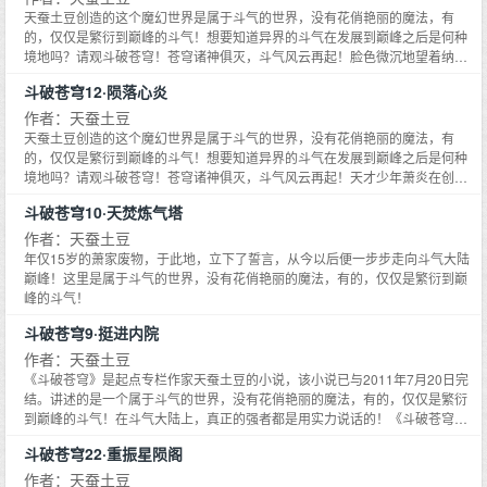
天蚕土豆创造的这个魔幻世界是属于斗气的世界，没有花俏艳丽的魔法，有
的，仅仅是繁衍到巅峰的斗气！想要知道异界的斗气在发展到巅峰之后是何种
境地吗？请观斗破苍穹！苍穹诸神俱灭，斗气风云再起！脸色微沉地望着纳兰
嫣然的背影，萧炎咬了咬牙，快步对着山崖之上掠去。片刻后，便出现在崖
斗破苍穹12·陨落心炎
上，脚步一顿，目光望着那陡峭山崖边缘处。身着白色衣裙的女子，正优雅而
立，一头乌黑柔顺的青丝，顺着香肩垂落而下，轻风拂过，衣袂飘飘，脱俗宁
作者：天蚕土豆
静……
天蚕土豆创造的这个魔幻世界是属于斗气的世界，没有花俏艳丽的魔法，有
的，仅仅是繁衍到巅峰的斗气！想要知道异界的斗气在发展到巅峰之后是何种
境地吗？请观斗破苍穹！苍穹诸神俱灭，斗气风云再起！天才少年萧炎在创造
了家族空前绝后的修炼纪录后突然成了废人，整整三年时间，家族冷遇，旁人
斗破苍穹10·天焚炼气塔
轻视，被未婚妻退婚……种种打击接踵而至。就在他即将绝望的时候，一缕幽
魂从他手上的戒指里浮现，一扇全新的大门在面前开启……
作者：天蚕土豆
年仅15岁的萧家废物，于此地，立下了誓言，从今以后便一步步走向斗气大陆
巅峰！这里是属于斗气的世界，没有花俏艳丽的魔法，有的，仅仅是繁衍到巅
峰的斗气！
斗破苍穹9·挺进内院
作者：天蚕土豆
《斗破苍穹》是起点专栏作家天蚕土豆的小说，该小说已与2011年7月20日完
结。讲述的是一个属于斗气的世界，没有花俏艳丽的魔法，有的，仅仅是繁衍
到巅峰的斗气！在斗气大陆上，真正的强者都是用实力说话的！《斗破苍穹9·
挺进内院》为《斗破苍穹》系列第9集。
斗破苍穹22·重振星陨阁
作者：天蚕土豆