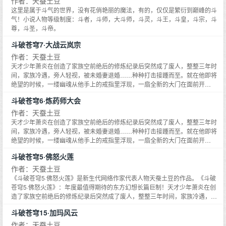
作者：天蚕土豆
这里是属于斗气的世界，没有花俏艳丽的魔法，有的，仅仅是繁衍到巅峰的斗
气！小说人物等级制度：斗者，斗师，大斗师，斗灵，斗王，斗皇，斗宗，斗
尊，斗圣，斗帝。
斗破苍穹7·大战云岚宗
作者：天蚕土豆
天才少年萧炎在创造了家族空前绝后的修炼纪录后突然成了废人，整整三年时
间，家族冷遇，旁人轻视，被未婚妻退婚……种种打击接踵而至。就在他即将
绝望的时候，一缕幽魂从他手上的戒指里浮现，一扇全新的大门在面前开
启……
斗破苍穹6·炼药师大会
作者：天蚕土豆
天才少年萧炎在创造了家族空前绝后的修炼纪录后突然成了废人，整整三年时
间，家族冷遇，旁人轻视，被未婚妻退婚……种种打击接踵而至。就在他即将
绝望的时候，一缕幽魂从他手上的戒指里浮现，一扇全新的大门在面前开
启……
斗破苍穹5·佛怒火莲
作者：天蚕土豆
《斗破苍穹5·佛怒火莲》是新生代网络作家代表人物天蚕土豆的作品。《斗破
苍穹5·佛怒火莲》：年度最值得期待的东方幻想长篇巨制！天才少年萧炎在创
造了家族空前绝后的修炼纪录后突然成了废人，整整三年时间，家族冷遇，旁
人轻视，被未婚妻退婚……种种打击接踵而至。就在他即将绝望的时候，一缕
斗破苍穹15·加玛风云
幽魂从他手上的戒指里浮现，一扇全新的大门在面前开启……
作者：天蚕土豆