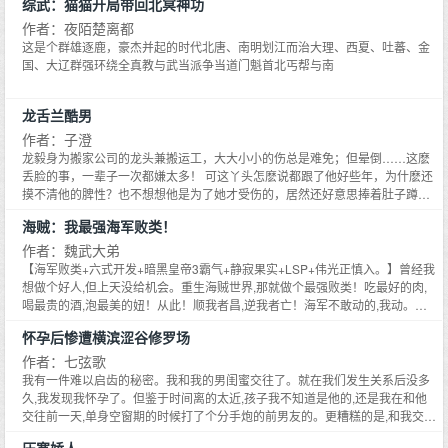
综武：猫猫开局带回北冥神功
多，不是纯玄幻 3.温馨提示：氪金需适量，量力而行
作者：夜陌楚离都
这是个群雄逐鹿，豪杰并起的时代北唐、南明划江而治大理、西夏、吐蕃、金
国、大辽群强环绕全真教与武当派争当道门魁首北丐帮与南
龙舌兰酷男
作者：子澄
龙毅身为搬家公司的龙头兼搬运工，大大小小的伤总是难免；但晕倒……这麽
丢脸的事，一辈子一次都嫌太多！ 可这丫头怎麽说都跟了他好些年，为什麽还
摸不清他的脾性？也不想想他是为了她才受伤的，居然还好意思捧着肚子蹲在
路边狂笑？！所以他决定给这个没良心的女人一点color see see， 谁教她胆敢
海贼：我最强海军败类！
挑衅他「男人的自尊」——原本打算搬进公司
作者：魏武大弟
【海军败类+六式开发+暗黑皇帝3霸气+静寂果实+LSP+伟光正慎入。】曾经我
想做个好人,但上天没给机会。重生海贼世界,那就做个最强败类！吃最好的肉,
喝最贵的酒,泡最美的妞！从此！顺我者昌,逆我者亡！海军不敢动的,我动。海
贼不敢抢的,我抢。这一世！我要这天,遮不住我眼！我要这地,埋不了我的心！
怀孕后惨遭横滨涩谷修罗场
我要我的狗,在玛丽乔亚当主子！......
作者：七弦歌
我有一件难以启齿的秘密。我和我的男闺蜜交往了。就在我们发生关系后没多
久,我发现我怀孕了。但鉴于时间离的太近,孩子我不知道是他的,还是我在和他
交往前一天,单身空窗期的时候打了个分手炮的前男友的。更糟糕的是,和我交往
的男闺蜜和我的前男友,是同事救了彼此性命的搭档关系。我的前男友是Port