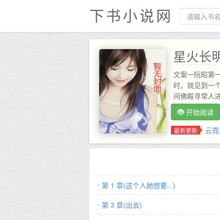
下书小说网
星火长
文案一阮昭第
时，就见到一
间佛殿寻常人
淡淡扫过来。
开始阅读
第一：若是让
到她手里，她
云霓
最新更新
二面。文案二
人私底下嘀咕
为。终于阮昭
你在佛祖面前
好好待我。阮
第 1 章(这个人她想要...)
己的手掌搭在
你一生喜乐野
第 3 章(出去)