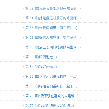
第 52 章(我在我会永远都在昭昭身...)
第 54 章(她是我见过最好的修复师...)
第 56 章(去我房间里（第二更）...)
第 58 章(好男人都应该上交工资卡...)
第 60 章(点上长明灯唯愿她余生喜...)
第 62 章(昭昭别走...)
第 64 章(我好想你...)
第 66 章(这里还记得我的吻（一...)
第 68 章(昭昭我们重新在一起吧...)
第 70 章(“阮昭现在喜欢的人是谁...)
第 72 章(我是你的也只是你的...)