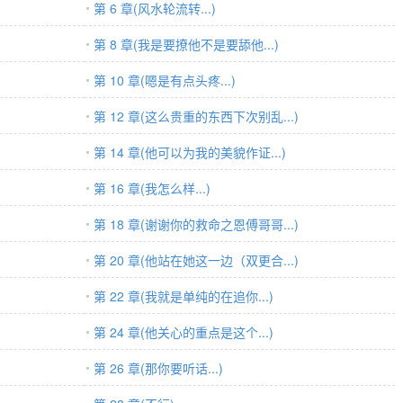
第 6 章(风水轮流转...)
第 8 章(我是要撩他不是要舔他...)
第 10 章(嗯是有点头疼...)
第 12 章(这么贵重的东西下次别乱...)
第 14 章(他可以为我的美貌作证...)
第 16 章(我怎么样...)
第 18 章(谢谢你的救命之恩傅哥哥...)
第 20 章(他站在她这一边（双更合...)
第 22 章(我就是单纯的在追你...)
第 24 章(他关心的重点是这个...)
第 26 章(那你要听话...)