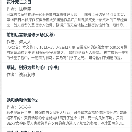
仇。萧晏行垂眸看向手腕,腕口隐隐露出一截陈旧而精美的发带,他低声说：背叛
花叶死亡之日
【财富榜等级榜声誉榜三榜第一，扒一扒小柠檬这些年的丧心病狂～！】 ***防
她的人,都该死。裴靖安目疵欲裂,就听萧晏行再次透着疯狂的低语：你是,我也
盗已开 —————————专栏接档求预收————————— 《重生后她成
作者：陈舜臣
是。
了最有钱的NPC》 重生后，尤可梦再次进入《遗落大陆》，结果和上辈子一样
日本首位获得推理三冠王荣誉的本格推理大师——陈舜臣获选第46回直木奖、
踩中了游戏Bug，成了一名NPC——首富之女瑟琳娜。 尤可梦知道，这款游戏
第15回日本侦探作家俱乐部大奖候选作品江户川乱步奖史上最杰出的三部经典
会十分火爆，玩家交易市场广阔，堪比一块大肥肉；最重要的是，她从玩家手
之一战火遗留的悲叹渗入傲骨，阴谋只能无奈地披上精密的诡计他，眼睁睁看
里赚到的钱，能兑换到现实里。 于是，她立志要做个优秀的商人，努力攻略玩
着花叶凋零，无法舍弃的对梦想的执著，让一切都变得疯狂南洋富商席有仁远
家市场。 后来，瑟琳娜成了游戏里最有钱的，和最受玩家爱戴的NPC。 见到
前朝后宫都是修罗场(女尊)
赴日本与恩人会面，却不料刚到日本，身边就接二连三地发生命案——先是独
瑟琳娜，玩家们唱起赞歌：美丽优雅的瑟琳娜小姐，我永远为您折服。 回到论
居老人被绞杀，后是地方政客的侄子中毒身亡，紧接着他的恩人竟然也因煤气
作者：海大人
坛，玩家们撸起袖子继续跟帖：《今天奸商破产了吗？！！》 某天，一个名
中毒而死！一系列扑朔迷离的杀人案件，凶手却未留下任何蛛丝马迹，揭开真
入v公告：本文将于6.16日入v，入v当日万更 自带光环的清雅女主*又疯又卑微
为‘优秀商人瑟琳娜’的ID出现在帖子里，并留言道：【我觉得我店里的服务费，
相的关键到底在哪里？但是真相总会大白。只是当拨开重重疑云之际，那份历
的病娇舔狗男主 新科探花娘子秋姝之，清雅绝伦惹万人倾慕。 被京城第一美男
还能再涨25%~！】 毫无疑问，她遭到了群嘲—— 【冒充奸商也请动动脑子，
经岁月蹉跎的情感，不知是否依然和从前一样隽永甘醇……
的长皇子看中，一朝策为驸马，实乃寒门学子之光。 可令他们不知道的是，看
NPC能上论坛吗？！】 【你要是瑟琳娜我就是你爹！】 【每日一问：奸商今
起来霁月风光的女主每天都生活在修罗场中。 软萌可爱的少年女帝对她异常依
天破产了吗？！】 口嗨一晚上后，第二天，他们惊悚的发现，瑟琳娜所有的店
孽徒，别揪为师的毛！[穿书]
恋。 君子端方的年轻太后对她更是暧昧不明。 就连她如高岭之花的长皇子殿
铺里，服务费真的上涨了25%。 玩家们：⊙v⊙！
下，实则也是个阴暗又小心眼的妒夫。 生存在整日拈酸吃醋的修罗场中，女主
作者：浊酒润喉
表示心很累。 【阅读指南】 1、本文1v1，双c，男主真卑微，不喜慎入。 2、
无脑甜宠，苏苏苏苏。 3、3、有百合单箭头，女主直女，不喜者慎入！ 【偏
执狂的救赎】 一个重生回来拯救偏执狂的小故事。 1、斯文败类财经大佬*木讷
流浪的女探险家 她没想到，这个仅有一面之缘的男人，会走遍万水千山寻找她
她和他和他和他2
的尸骨。 2、星际狼狗长官*绝境之花 好友：听说她是你的囚犯？ 长官：不，
我是她的俘虏。 3、末日机器人*地球最后一个少女 放弃拯救世界，机器人太香
作者：米米拉
了。 4、邻家少年*美艳复仇大姐姐 她死后，他守着她的尸身为她灵魂引路，让
韩夕贝展开了史上最强悍的女追男大行动，可是追求幸福的道路似乎注定是崎
她复活。 5、野生小鸟*温柔女主人*家养鸟 流浪的宠物鸟傲娇至极，无论女主
岖不平的：天真活泼的小志赫最终离开了这个世界，而一向风流不羁，只爱
人对他多好，他都不愿意让女主人触碰。 失望至极的女主人买了一只听话粘人
SEXY女神的夏天也微笑着在夕贝的身边进入了永恒的冬眠，冰凌因为夕贝永
的longshengniao 野生小鸟 喜欢就点个收藏吧！！！！
远都无法开口说话……