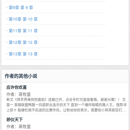
第9章 第 9 章
第10章 第 10 章
第11章 第 11 章
第12章 第 12 章
第13章 第 13 章
作者的其他小说
应许你欢喜
作者：蒋牧童
新文《将世界捧到你面前》连载已开，点击专栏可直接看哦，谢谢大噶！！ 文
案一 英雄联盟韩服一向是职业选手的天下 直到一个爆炸吸睛的路人王，强势冲
上前十 能硬杠绝不后退的比赛作风，让粉丝纷纷表示，我要给小哥哥疯狂打
call 不久后，国内I.W电竞俱乐部，公布了路人王的照片 长发，小脸，圆眼，牛
娇仪天下
奶皮肤，嗯、萝莉。 文案二 主持人问林珑从古典届转投电竞，有什么不同 林
珑：没什么不同，反正不管到哪里，我都是天才少女 两个月前还一身甜美古典
作者：蒋牧童