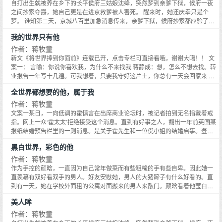
的小姑娘，满嘴骚话 粉丝纷纷表示，又一个被自家队长带歪了的 而那个自家队
自打出生就被养在乡下的长平侯府三姑娘沈绛，突然梦到亲爹下狱，候府一夜
长，此刻正坐在后台，翘着脚，一脸笑意地看着接受采访的小姑娘 1、暴走萝
之间抄家夺爵，她自己更是在进京救爹被人害死。 醒来时，她还庆幸只是个
莉VS大魔王的故事 2、楠竹和女主的职业纯属YY，无原型 3、其他什么都不能
梦。 谁知第二天，京城八百里加急消息传来，亲爹下狱，候府抄家都应验了。
保证，唯一能确定的是我的坑品很好 这是童哥哥的作者专栏，走过路过，随手
现在只剩下她进京救爹被害死这条 祭天剧本都给她写好了。 这京城还敢去吗？
我的世界只有他
收藏，关爱男朋友
去！ * 所有人都等着长平候府这位在乡下养大的三姑娘，被践踏在泥里，结果
等着等着 沈绛已经仗着梦境，结交完未来各路大人物。 现在只是七品的未来阁
作者：蒋牧童
臣 家道中落的少年将军 走马斗鸡混吃等死的首富 她把自己的小池塘喂成了一
新文《将世界捧到你面前》连载已开，点击专栏可直接看哦，谢谢大噶！！ 文
片汪洋大海。 唯有对那位在别人嘴里一会儿光风霁月如神佛，一会儿偏执阴鸷
案一： 言喻：你说你喜欢我，为什么不来找我 蒋静成：想，怎么不想去找。转
的郢王世子谢珣，敬而远之。 对此，沈绛坦言：这种传闻差异过大，人设崩如
业报告一年写十几遍。可我想着，只要我守好这片土，你总有一天会回家来 祖
疯狗的人，可见其性情实在阴晴不定，不可深交。 直到她发现隔壁那位她进京
国与你，皆不可负 【提示】 1、心中有祖国和爱人的兵哥哥VS酷炫小姐姐的
全世界都想要的他，属于我
路上顺手救下的，长相俊美，温润如玉落魄公子的真实身份。 哦豁，这人竟还
CP 2、架空，不接受任何原型 3、其他什么都不能保证，唯一能确定的是我的
有两幅面孔呢。 待这位世子殿下彻底变成权倾朝野，杀伐决断的大魔王 他将人
坑品很好
作者：蒋牧童
掳到府上，笑容温柔而放肆的看着面前的小姑娘。 三姑娘若想杀谁，我来举
文案一某日，一向低调的霍慎言在出席商业论坛时，被记者拍到无名指戴着戒
刀。 【小剧场】 进京后沈绛才发现，这里犹如巨大赌场。 买定离手，不容反
指。网上一众‘霍太太’拒绝接受这个消息。直到有好事之人，翻出一年前英国某
悔。 赢家扶摇直上，输者杀头流放。 沈绛：京城真有意思。 人设崩如狗疯批
报纸结婚预告栏里的一则消息。是关于霍先生和一位倪小姐的结婚启事。登
世子爷X看似娇柔实则真‘凶残’小仙女 【提示】 1、苏文，男女主皆不是圣人满
时，网上一片哗然。就在倪景兮前脚还在听着作为霍先生粉丝的好友抱怨，后
身缺点，不喜勿进 2、架空古言，请勿考究 * 接挡文《不许暗恋我》，是阿童
黑白世界，彩色的他
脚恒亚集团官网发布正式公告。随着公告一起发出来的还有一张照片。照片
的现言小甜饼，可以先收藏一下 文案一 邬乔进入了年少时暗恋对象的建筑事务
里，她被霍慎言用大衣裹在怀里，还有霍慎言抵死温柔的笑容。原来高冷如
作者：蒋牧童
所 这么多年过去，男神成了妖孽。 还没等邬乔有所表示，意外得知，一同进公
他，也会笑得这么温柔。
作为手控的颜晗，一直因为自己常年做菜而有些粗糙的手有些自卑。因此她一
司的实习生，冲动之下对程令时告白，直接被扫地出门。 原来公司有条不成文
直羡慕有双好看双手的男人。好友安慰她，男人的大猪蹄子有什么好看的。直
的规定：不可喜欢某位程姓合伙人。 邬乔：呃 男人和工作，她要工作！ 许久
到有一天，她在学校外面租的公寓对面搬来的男人来敲门。颜晗看着他莹白、
之后。 面对已经住在一起的男人，邬乔忽然想起这个规定，忍不住问道：我现
骨节分明的手指，心神恍惚。端起自己刚做好的椒盐猪蹄问：同学，要吃吗？
在这样算是违反公司规定吗？ 程令时转了下刚拿到手的婚戒：当然不算。 男人
美人眸
裴以恒篇：来体验大学生活的裴以恒，住在学校外面的一栋公寓。起初还好，
口吻极理所当然的补了句。 因为我也喜欢你。 #国际驰名双标程令时# #不可喜
渐渐，他有些烦躁。因为对面每天做的饭实在太香了。终于，有一天他忍不住
作者：蒋牧童
欢某位程姓合伙人，除非他也喜欢你#
去敲门。门打开露出一张白嫩可爱的小脸时，他微怔。而当她端起手中的椒盐