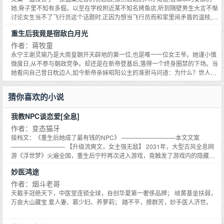
凝着她，一字一顿：现在我落到你手里了。-点上长明灯，唯愿你一生喜乐野路
我也喜欢你。#国际驰名双标程令时##不可喜欢某位程姓合伙人，除非他也喜
她,骨子里不知有多倔。以至在学校附近某不知名烤鱼店,听到隔壁男生大言不惭
子文物修复师拽姐x高岭
欢你#【我曾只能偷偷望向你，直到，我与你并肩而立】【提示】1、骚断腿天
讨论女生当不了飞行员这个话题时,正因为想当飞行员而和家里闹矛盾的温枝,一
才建筑师X真.人间清醒小仙女2、本文涉及的专业知识，都是查阅资料3、夏日
时上头,冲了过去。她看了眼桌上放着的饭卡,又抬头望着那个看起来最拽最懒散
重生后我竟是宿敌白月光
小甜糖，唯一宗旨，一切向甜看立意:梦想、理想、幻想
的少年。温枝：顾问周是吧,要是我能当上飞行员,你就把刚才说过的那些话,给
我吃下去。进店后一直没开口的顾问周：……旁边大放厥词的室友,默默闭嘴。
作者：蒋牧童
*六年后。作为世联航空有史以来最年轻机长的顾问周,虽然长了一张招蜂引蝶
永宁王谢灵瑜乃是大周皇朝开天辟地的第一位,也是唯一一位女王爷。她谨小慎
的脸,但碍于他的性格,谁也不敢轻易招惹。所以谁都没想到他会在公司餐厅当众
微度日,从不参与朝政党争。却还是在新帝登基后,落得一个终身圈禁的下场。当
收到一张纸条,还是来自那个一进公司,就被评为司花的新晋女飞行员。好事者纷
她看向自己昔日枕边人,如今新帝亲妹昭阳公主的准驸马问道：为什么？世人眼
纷围观。对方笑盈盈的看着他：顾机长,打开看看吧。顾问周打开纸条。只见上
中芝兰玉树的温雅公子裴靖安,低头看着她说：殿下,泛舟湖上,从来非我所愿。
面写着一行字：女生哪能当飞行员呐,吃不了这个苦。顾问周伸手将纸条塞给身
你有这样的地位,不争,便是错。谢灵瑜看着他,忽地笑了。原来从一开始,他们便
猜你喜欢的小说
侧,同样在看热闹的好友。也就是当年大放厥词的那位。你自己说的话,吃了吧。
不是良配,她只求安稳度日,他却心系权势。于是,在裴靖安与昭阳公主成亲当日,
文案二顾问周发现隔壁空着的前辈机长家住进了人,对方就是在食堂造成乌龙的
谢灵瑜等来一杯鸩酒。再睁开眼时,谢灵瑜发现自己回到了过去。她依旧是那个
我教NPC谈恋爱[全息]
温枝。起初他以为对方是租客,后来发现她竟是前辈的前女友。一开始两人相安
高高在上的永宁王殿下。好,既然前世不争是错。那这一世,她便一争到底,只求
无事,但渐渐就不对劲了。顾问周心想：跟朋友的前女友交往,不算挖墙脚吧。直
个痛痛快快！谢灵瑜做的第一件事,就是派人找到萧晏行,此人就是前世辅助新帝
作者：变态猫牙
到某天,顾问周在温枝家门口,将人亲得意乱情迷,门从里面打开,前辈机长站在门
登基的最大功臣。只是,当谢灵瑜看着雨中一身布衣的萧晏行,对方毫无前世大权
接档文：《重生后她成了最有钱的NPC》 —————————本文文案
口,冷若冰霜的看着他们。顾问周伸手将人往身后拉,正欲护着。就听温枝喊道：
在握的权臣风采,身体周遭的血水混着雨水流淌了一地,映进他眸底的一片死寂。
————————— 【升级流爽文，女主强无敌】 2031年，大型古风全息网
哥。见他一脸震惊,温枝笑盈盈贴近他耳畔,无辜道：我以为你比较喜欢这种禁忌
穿着华服的少女手持油纸伞,缓缓蹲在他身前,轻笑道：你若忠心,我便给你一个
游《浮世梦》火遍全国，重生后宁柠再次进入游戏，竟触发了游戏内的隐藏职
关系。顾问周：……呵,他可真是喜欢死了！2022.2.22【提示】*禁欲闷骚机长
机会。谢灵瑜以为她跟萧晏行的关系,就跟前世新帝与他那般。直到宫里要给谢
业——红娘。 别人的主线：打怪、送信、下副本。 宁柠的主线：牵红线、送情
X甜飒女飞*一段禁忌又刺激的关系* 双飞行员CP,涉及专业资料,皆是查阅资料,
妙医鸿途
灵瑜指婚,萧晏行将她圈在床帏,近乎疯狂道：殿下说过,会给我一个机会。谢灵
书、教NPC谈恋爱。 村花小翠：你看我这副妆扮，铁蛋哥会喜欢吗？ 宁柠：
如有错误,欢迎温油指出,谢谢
瑜：……可她说的,不是这种机会啊。*萧晏行这一生最难以忘怀的时刻,便是那
把你的大红唇擦掉 相府千金：最是相思愁人肠，少侠，带李公子来见我可好？
作者：烟斗老哥
年上元花灯节,那抹比明月更皎洁的身姿。他以为那道身影犹如皎月般,不可触
宁柠：让你爹把院里的打手都弄走 ** 开服后，论坛上关于红娘和小柠檬的议论
天截手冠绝天下，中医堂连锁全球，自创华夏第一奢侈品牌； 岐黄基金扶弱，
摸,无法靠近。也正如他所想,那人从未将他看在眼底。新晋驸马裴靖安有公主相
就没停过—— 【狗策划来谈谈人生，红娘这个职业也太强了叭！你的职业平衡
万亩大山藏宝 爱人妻、慕少妇、养萝莉； 踏不平，撩群芳，妙手医人济世。
助,本以为就此走上通天大道,却不想一朝受人陷害,下了天牢。当他看着黑暗尽
呢，被狗吃了吗？】 【惊呆了我的瓜，不小心进了小柠檬的副本队，全程躺
头缓缓出现的人,惊俱道：为什么？来人正是萧晏行,可裴靖安自问与他无冤无
赚！！BOSS们三角恋，他们打起来同归于尽了，我们白捡了3个宝箱！】