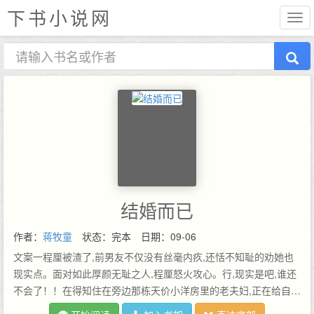
下书小说网
结婚而已
作者：
蒋牧童
状态：完本
日期：09-06
文案一程厘被渣了,前男友不仅没有丝毫内疚,还恬不知耻的劝她也
现实点。面对如此厚颜无耻之人,程厘怒火攻心。行,现实是吧,谁还
不会了！！在得知住在旁边那栋天价小洋房里的老夫妇,正在给自家
孙子找相亲对象,程厘鬼使神差拦住了年轻男人。看着对方懒淡的俊