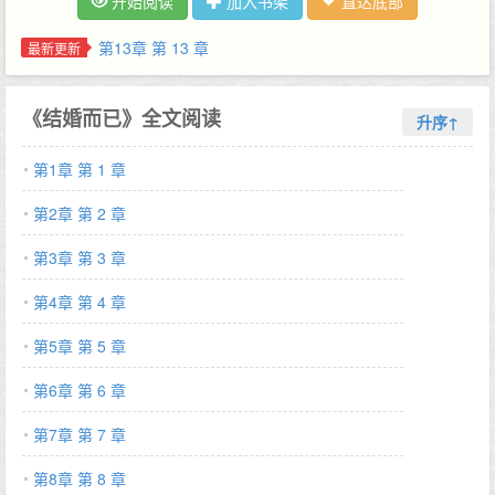
开始阅读
加入书架
直达底部
脸,程厘抬头挺胸：听说你要相亲,找生不如找熟,大家都是高中同学,
你觉得我怎么样？文案二高中母校校庆,容祈作为近年最受关注的科
第13章 第 13 章
最新更新
技新贵。一出现就被众人追捧,风光无限。程厘作为被拉来凑数的,
和其他同班同学一起坐在下面,看着台上意气风发的男人。会后聚餐
《结婚而已》全文阅读
时,也不知是谁先提起,高中有没有暗恋过别人的话题。一直没说话
升序↑
的容祈,看向旁边被男同学献殷勤的程厘,突然开口说：你呢,老婆。
第1章 第 1 章
程厘：……瞬间,所有人看向这两个本该八竿子打不到一起的人。—
谁也不知道,这一声明目张胆的老婆,容祈等了有多久。【提示】*冷
第2章 第 2 章
淡拽哥X白月光女主*单向奔赴,暗恋成真-2022.10.20…
第3章 第 3 章
第4章 第 4 章
第5章 第 5 章
第6章 第 6 章
第7章 第 7 章
第8章 第 8 章