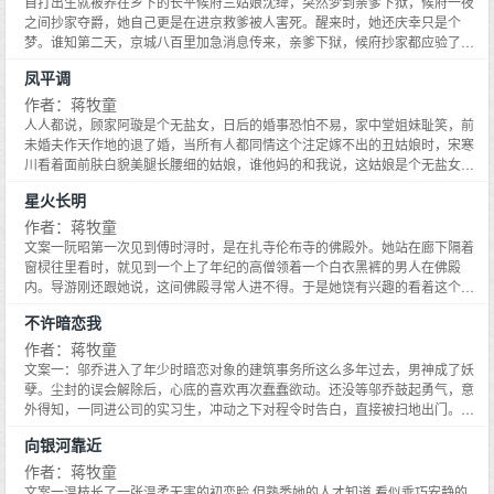
自打出生就被养在乡下的长平候府三姑娘沈绛，突然梦到亲爹下狱，候府一夜
猪蹄问他吃不吃的时候。嗯，他要娶她当老婆。文案二：夺冠之后，记者请裴
之间抄家夺爵，她自己更是在进京救爹被人害死。醒来时，她还庆幸只是个
以恒说出，对他人生最重要的事情。生性淡漠的少年，扯过旁边的本子，直接
梦。谁知第二天，京城八百里加急消息传来，亲爹下狱，候府抄家都应验了。
写了出来。颜晗、颜晗、颜晗。谁都不知道，在遇见她之前，他的人生只有围
现在只剩下她进京救爹被害死这条……这京城还敢去吗？去！*所有人都等着长
凤平调
棋但是遇见她之后，他最爱的是窝在棋盘边，像猫一样的她。
平候府这位在乡下养大的三姑娘，被践踏在泥里，结果等着等着……沈绛已经
仗着梦境，结交完未来各路大人物。现在只是七品的未来阁臣家道中落的少年
作者：蒋牧童
将军走马斗鸡混吃等死的首富她把自己的小池塘喂成了一片汪洋大海。……唯
人人都说，顾家阿璇是个无盐女，日后的婚事恐怕不易，家中堂姐妹耻笑，前
有对那位在别人嘴里一会儿光风霁月如神佛，一会儿偏执阴鸷的郢王世子谢
未婚夫作天作地的退了婚，当所有人都同情这个注定嫁不出的丑姑娘时，宋寒
珣，敬而远之。对此，沈绛坦言：这种传闻差异过大，人设崩如疯狗的人，可
川看着面前肤白貌美腿长腰细的姑娘，谁他妈的和我说，这姑娘是个无盐女
见其性情实在阴晴不定，不可深交。直到她发现隔壁那位她进京路上顺手救下
的，顾姑娘娇滴滴地细声问，那个你能假装不认识我吗？宋寒川：不能，滴水
星火长明
的，长相俊美，清冷出尘，还做一手好菜的落魄公子的真实身份。哦豁，这人
之恩当涌泉相报，救命之恩是不是该以身相许？顾姑娘立刻搂紧衣裳：可我不
竟还有两幅面孔呢。直至这位世子殿下终于统一人设，彻底变成权倾朝野，杀
想要你报恩呐，而顾令璇还不知，她的人生已是奏响了一曲凤平调。
作者：蒋牧童
伐决断的大魔王他将人掳到府上，笑容温柔而放肆的看着面前的小姑娘。三姑
文案一阮昭第一次见到傅时浔时，是在扎寺伦布寺的佛殿外。她站在廊下隔着
娘若想杀谁，我来举刀。【小剧场】进京后沈绛才发现，这里犹如巨大赌场。
窗棂往里看时，就见到一个上了年纪的高僧领着一个白衣黑裤的男人在佛殿
买定离手，不容反悔。赢家扶摇直上，输者杀头流放
内。导游刚还跟她说，这间佛殿寻常人进不得。于是她饶有兴趣的看着这个应
该不寻常的男人。直到对方轻抬眼，淡淡扫过来。阮昭看着他，心魂一荡。当
不许暗恋我
下，阮昭进了可以朝拜的殿宇，虔诚许下心愿：第一：若是让她见到刚才那个
男人第二面，她一定跟他要联系方式第二：若这男人日后落到她手里，她必好
作者：蒋牧童
好待他于是那天，阮昭站在佛殿旁，等了三个小时，只为再见傅时浔第二面。
文案一：邬乔进入了年少时暗恋对象的建筑事务所这么多年过去，男神成了妖
文案二：阮昭追傅时浔追的轰轰烈烈，惊天动地。但所有人都等着看她笑话，
孽。尘封的误会解除后，心底的喜欢再次蠢蠢欲动。还没等邬乔鼓起勇气，意
更有人私底下嘀咕：就该让傅时浔这样的男人治治她，也好让她知道，不是有
外得知，一同进公司的实习生，冲动之下对程令时告白，直接被扫地出门。原
脸就能为所欲为。终于阮昭偃旗息鼓，再无动静。不久后，男人在众目睽睽之
来公司有条不成文的规定：不许喜欢某位程姓合伙人。邬乔：呃……男人和工
向银河靠近
下，将阮昭拦下，问道：你在佛祖面前说的话还算数吗？阮昭：？男人提醒
作，她当然要工作！文案二：许久之后。面对已经住在一起的男人，邬乔忽然
她：你说，若我日后落在你手里，你必好好待我。阮昭：……？？伸手，傅时
想起那个莫名的规定，忍不住问道：我现在这样算是违反公司规定吗？程令时
作者：蒋牧童
浔语气淡然。阮昭下意识伸出手，接着，男人将自己的手掌搭在她掌心，双眸
转了下刚拿到手的婚戒：当然不算。男人随后补了句，口吻极理所当然。因为
文案一温枝长了一张温柔无害的初恋脸,但熟悉她的人才知道,看似乖巧安静的