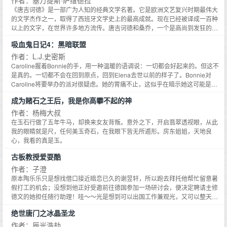
作者：塞万提斯·萨维德拉
登基的最大功臣。只是,当谢灵瑜看着雨中一身布衣的萧晏行,对方毫无前世大权
《唐吉诃德》是一部广为人知的经典文学名著。它是欧洲文艺复兴时期最伟大
在握的权臣风采,身体周遭的血水混着雨水流淌了一地,映进他眸底的一片死寂。
的文学杰作之一，取得了西班牙文学史上的最高成就。现在已经被译成一百种
穿着华服的少女手持油纸伞,缓缓蹲在他身前,轻笑道：你若忠心,我便给你一个
以上的文字，在世界许多地方流传。唐吉诃德和桑乔，一个是高尚到发狂的理
机会。谢灵瑜以为她跟萧晏行的关系,就跟前世新帝与他那般。直到宫里要给谢
想主义斗士，一个是务实到鄙俗的现实主义典范。两个人凑在一起会发生怎样
吸血鬼日记4：黑暗联盟
灵瑜指婚,萧晏行将她圈在床帏,近乎疯狂道：殿下说过,会给我一个机会。谢灵
的故事？世界文学瑰宝之一《唐吉诃德》描写的便是这俩中世纪西班牙乡间主
瑜：……可她说的,不是这种机会啊。*萧晏行这一生最难以忘怀的时刻,便是那
仆一系列滑稽可笑的骑士冒险经历，揭示了人类精神世界一个最严肃的主题：
作者：L.J.史密斯
年上元花灯节,那抹比明月更皎洁的身姿。他以为那道身影犹如皎月般,不可触
忠实于理想和屈服于现实，我们该何去何从？主仆二人从17世纪以来，跨越国
Caroline握着Bonnie的手，用一种温暖的语调说：一切都会好起来的。但这不
摸,无法靠近。也正如他所想,那人从未将他看在眼底。新晋驸马裴靖安有公主相
界，跨越时代，带给全世界读者无数的笑声与思考。《唐吉诃德》的作者是燫
是真的。一切都不会在回到原点，回到Elena去世以前的样子了。Bonnie对
助,本以为就此走上通天大道,却不想一朝受人陷害,下了天牢。当他看着黑暗尽
盖尔·台·塞万提斯·萨阿维德拉，简称塞万提斯（1547-1616）。关于塞万提斯
Caroline将要举办的派对很疑虑。她的胃痛不止，这似乎在暗示她这可能是个
头缓缓出现的人,惊俱道：为什么？来人正是萧晏行,可裴靖安自问与他无冤无
的生平，所存资料甚少。他的传记，尤其是文学传记也不多。德国作家布鲁诺·
坏主意、很坏很坏的主意。Meredith的生日已经过了，她指出。那是上周六的
仇。萧晏行垂眸看向手腕,腕口隐隐露出一截陈旧而精美的发带,他低声说：背叛
成为赌石之王后，我是你高攀不起的神
弗朗克（1877-1945）写的《（塞万提斯）》被公认为是关于塞万提斯最优秀
事情。但是她没有开派对啊，至少是没有开一场有实质意义的派对。这次可不
她的人,都该死。裴靖安目疵欲裂,就听萧晏行再次透着疯狂的低语：你是,我也
的传记。在这部传记中，他生动地描写了菲利普二世统治下的西班牙社会和文
一样，我爸妈到星期天早上才回来，我们可以彻夜狂欢。来吧，Bonnie想想到
作者：杨梅大叔
是。
化生活及塞万提斯的种种艰辛遭遇。
时候她会多惊喜呀。噢，好吧，惊喜，Bonnie想。惊喜到最后她可能都会想杀
在玉石行做了五年牛马，却换来女友背叛。意外之下，开启翡翠透视眼，从此
了我。你看是这样的，Caroline，Meredith不想参加派对，是因为她到现在为
我的眼睛就是尺，任何美玉奇石，在我眼下皆无所遁形。房东姐姐，天地良
止还不想庆祝，因为那让人觉得有点
心，我看的真是玉。
古板教授爱耍酷
作者：子澄
原本陶乐乐只是想找借口接近暗恋已久的谢昱轩，所以跑去拜托他帮忙留意暑
假打工的机会；没想到他正好受邀前往德国参加一场研讨会，便决定聘请主修
德文的她担任随行助理！哇～～光是想到可以出国工作兼观光，又可以整天黏
著心爱的帅哥，她连作梦都会笑哩！很久以前他曾跟小他十来岁的陶乐乐见过
绝世唐门之冰晶圣龙
几次面，印象中，她是个很爱黏著他问东问西的小丫
作者：辰光浩劫