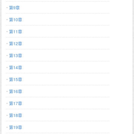
第9章
第10章
第11章
第12章
第13章
第14章
第15章
第16章
第17章
第18章
第19章