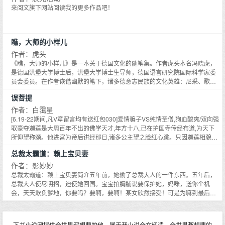
来阅文旗下网站阅读我的更多作品吧！
瞧，大师的小样儿
作者：虎头
《瞧，大师的小样儿》是一本关于德国文化的随笔集。作者虎头本名冯晓虎，
是德国洪堡大学博士后，洪堡大学博士生导师，德国语言研究院国际科学家委
员会委员。在作者诙谐幽默的笔下，诸多德意志民族的文化英雄：尼采、歌
德、席勒、马丁·路德、爱因斯坦、巴赫、康德、海涅……向我们展现出普通人
误菩提
的一面，也展现出卓异的个性与尊严、自由与抗争、浪漫与才情。
作者：白霭星
[6.19-22期间,凡V章留言均有送红包030]爱情骗子VS纯情圣僧,狗血酸爽/双向强
取豪夺迦莲是大周百年不出的佛学天才,年方十八,已在护国寺传经布道,为天下
所仰望称颂。他进宫为帝后讲经那日,诸多公主望之脸红心跳。只因迦莲相貌举
世无双。这样的男人,怕是只皈依佛祖。就不知,何等的女子才能让他动了凡心？
总裁太霸道：赖上宝贝妻
众公主感叹道。在场诸人,唯独缺了赵如意。不久后,就有消息传来,圣僧迦莲已
成为长公主赵如意的入幕之宾。众人又叹：长公主果真艳冠天下,就连圣僧也拜
作者：影妙妙
倒在其石榴裙下。* * * *无人知道,迦莲是怎么进的长公主府。他暗中着了道。
总裁太霸道：赖上宝贝妻简介五年前，她偷了总裁大人的一件东西。五年后，
他虽是圣僧,但却先是个男人。他占了赵如意的清白。情/药易解,情债难偿。娇
总裁大人使尽阴招，迫使她回国。宝宝拍胸脯说要保护她，妈咪，送你个机
媚的长公主日日守在禅房外,缱绻哀怜,只求他顾盼回首。伽莲愿舍生渡她悟道,
会，天天欺负爹地，你要吗？要啊，要啊！某女欣然接受！可是为嘛到最后，
却无法回应她的情意。只是……那声声句句的伽莲,听久了,他心中的佛竟然也变
变成她天天被总裁大人欺负了？某女无限纠结地望向笑得奸诈的父子俩，顿时
得朦胧不清。就在他逐渐沉沦在女人温柔缱绻中时,所有的真相骤然被揭开——
恍然大悟，她被骗了，还是被她的亲生儿子骗了，嗷嗷嗷……
这位尊贵妖娆的长公主高高在上俯视他,用着戏谑的口吻：不过是游戏一场,再见
下书小说网提供全世界都想要的他，属于我小说全文阅读、全世界都想要的