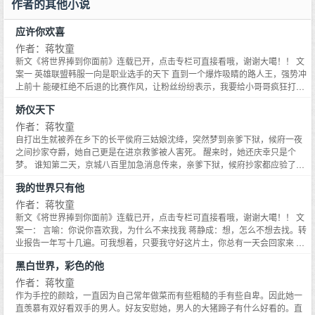
作者的其他小说
应许你欢喜
作者：蒋牧童
新文《将世界捧到你面前》连载已开，点击专栏可直接看哦，谢谢大噶！！ 文
案一 英雄联盟韩服一向是职业选手的天下 直到一个爆炸吸睛的路人王，强势冲
上前十 能硬杠绝不后退的比赛作风，让粉丝纷纷表示，我要给小哥哥疯狂打
call 不久后，国内I.W电竞俱乐部，公布了路人王的照片 长发，小脸，圆眼，牛
娇仪天下
奶皮肤，嗯、萝莉。 文案二 主持人问林珑从古典届转投电竞，有什么不同 林
珑：没什么不同，反正不管到哪里，我都是天才少女 两个月前还一身甜美古典
作者：蒋牧童
的小姑娘，满嘴骚话 粉丝纷纷表示，又一个被自家队长带歪了的 而那个自家队
自打出生就被养在乡下的长平侯府三姑娘沈绛，突然梦到亲爹下狱，候府一夜
长，此刻正坐在后台，翘着脚，一脸笑意地看着接受采访的小姑娘 1、暴走萝
之间抄家夺爵，她自己更是在进京救爹被人害死。 醒来时，她还庆幸只是个
莉VS大魔王的故事 2、楠竹和女主的职业纯属YY，无原型 3、其他什么都不能
梦。 谁知第二天，京城八百里加急消息传来，亲爹下狱，候府抄家都应验了。
保证，唯一能确定的是我的坑品很好 这是童哥哥的作者专栏，走过路过，随手
现在只剩下她进京救爹被害死这条 祭天剧本都给她写好了。 这京城还敢去吗？
我的世界只有他
收藏，关爱男朋友
去！ * 所有人都等着长平候府这位在乡下养大的三姑娘，被践踏在泥里，结果
等着等着 沈绛已经仗着梦境，结交完未来各路大人物。 现在只是七品的未来阁
作者：蒋牧童
臣 家道中落的少年将军 走马斗鸡混吃等死的首富 她把自己的小池塘喂成了一
新文《将世界捧到你面前》连载已开，点击专栏可直接看哦，谢谢大噶！！ 文
片汪洋大海。 唯有对那位在别人嘴里一会儿光风霁月如神佛，一会儿偏执阴鸷
案一： 言喻：你说你喜欢我，为什么不来找我 蒋静成：想，怎么不想去找。转
的郢王世子谢珣，敬而远之。 对此，沈绛坦言：这种传闻差异过大，人设崩如
业报告一年写十几遍。可我想着，只要我守好这片土，你总有一天会回家来 祖
疯狗的人，可见其性情实在阴晴不定，不可深交。 直到她发现隔壁那位她进京
国与你，皆不可负 【提示】 1、心中有祖国和爱人的兵哥哥VS酷炫小姐姐的
黑白世界，彩色的他
路上顺手救下的，长相俊美，温润如玉落魄公子的真实身份。 哦豁，这人竟还
CP 2、架空，不接受任何原型 3、其他什么都不能保证，唯一能确定的是我的
有两幅面孔呢。 待这位世子殿下彻底变成权倾朝野，杀伐决断的大魔王 他将人
坑品很好
作者：蒋牧童
掳到府上，笑容温柔而放肆的看着面前的小姑娘。 三姑娘若想杀谁，我来举
作为手控的颜晗，一直因为自己常年做菜而有些粗糙的手有些自卑。因此她一
刀。 【小剧场】 进京后沈绛才发现，这里犹如巨大赌场。 买定离手，不容反
直羡慕有双好看双手的男人。好友安慰她，男人的大猪蹄子有什么好看的。直