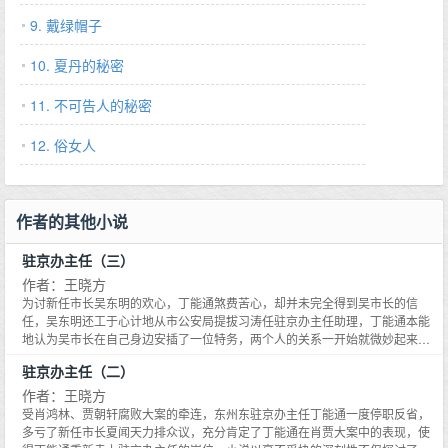
9. 戴绿帽子
10. 夏丹的秘密
11. 不可告人的秘密
12. 俗女人
作者的其他小说
驻京办主任（三）
作者：王晓方
为讨新任市长吴东明的欢心，丁能通煞费苦心，却并未完全得到吴市长的信
任，吴东明还工于心计地从市公安局提拔习涛任驻京办主任助理，丁能通本能
地认为吴市长在自己身边安插了一位特务，两个人的关系一开始就微妙起来。
上任伊始，吴东明以东汽集团为突破口全力振兴东州装备制造业，却演绎了一
驻京办主任（二）
场成也萧何败也萧何的悲剧，致使东汽集团董事长兼总经理金伟民迷失在自己
设计的资本迷宫中。与此同时，在吴东明扶持下，迅速崛起的民营企业蝎神集
作者：王晓方
团因盲目扩张、经营不善破产倒闭，老板邱兴本因官商勾结而出逃，引发了清
受肖鸿林、贾朝轩腐败大案的牵连，东州东驻京办主任丁能通一度停职反省，
江省历史上最大规模的群访事件。小说通过市委书记夏闻天与市长吴东明之间
多亏了新任市长夏闻天力排众议，充分肯定了丁能通在肖贾大案中的表现，使
围绕解放思想必须杀出一条血路的政治博弈，以毫不妥协的犀利笔锋深刻揭示