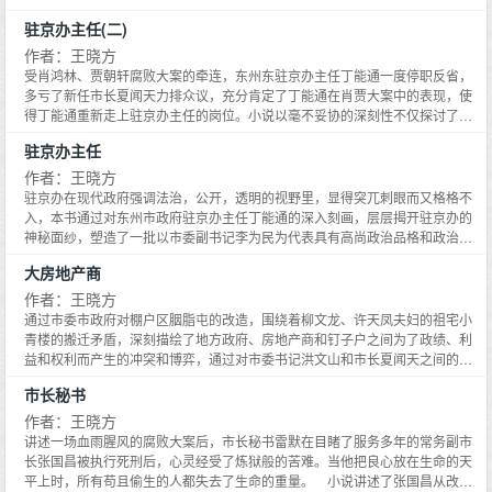
上任伊始，吴东明以东汽集团为突破口全力振兴东州装备制造业，却演绎了一
驻京办主任(二)
场成也萧何败也萧何的悲剧，致使东汽集团董事长兼总经理金伟民迷失在自己
设计的资本迷宫中。与此同时，在吴东明扶持下，迅速崛起的民营企业蝎神集
作者：王晓方
团因盲目扩张、经营不善破产倒闭，老板邱兴本因官商勾结而出逃，引发了清
受肖鸿林、贾朝轩腐败大案的牵连，东州东驻京办主任丁能通一度停职反省，
江省历史上最大规模的群访事件。本书通过市委书记夏闻天与市长吴东明之间
多亏了新任市长夏闻天力排众议，充分肯定了丁能通在肖贾大案中的表现，使
围绕解放思想必须杀出一条血路的政治博弈，以毫不妥协的犀利笔锋深刻揭示
得丁能通重新走上驻京办主任的岗位。小说以毫不妥协的深刻性不仅探讨了驻
了悬在企业家头上的达摩克利斯之剑，充分暴露了国企改革和民企发展过程中
京办如何转变职能的问题，而且以驻京办这个特殊的政治平台为主线，通过市
驻京办主任
的阿喀琉斯之踵。小说在情感探讨上也出人意料。本书结构宏大，思想深邃，
委书记洪文山和市长夏闻天之间以什么发展观立市的博弈，深入探讨了科学发
情节惊心动魄，对人物性格与命运关系的探索令人震撼，深层次阐释了执政者
展观问题；通过药王庙社区大拆迁、社保基金腐败案、皇县矿官商勾结、琼水
作者：王晓方
在新的历史条件下的执政困境，充分彰显了王晓方站在时代制高点上，一贯贴
湖生态难等重大事件的深刻描写，生动叙述了省市县三级领导干部在构建和谐
驻京办在现代政府强调法治，公开，透明的视野里，显得突兀刺眼而又格格不
近时代、贴近生活、贴近民生的创作风格，该书堪称当下现实主义作品的扛鼎
社会中的心灵嬗变。小说不动声色中将官场、商场、情场的欲望和情感书写得
入，本书通过对东州市政府驻京办主任丁能通的深入刻画，层层揭开驻京办的
之作。
淋漓尽致，作品以其思想的光辉撞击着人们的心灵，拷问着人们的灵魂，照亮
神秘面纱，塑造了一批以市委副书记李为民为代表具有高尚政治品格和政治智
了读者的阅读视野，给人以强烈的艺术震撼。
慧的政治家形象。小说讲述了市长肖鸿林，常务副市长贾朝轩从改革精英蜕变
大房地产商
为腐败分子的罪恶过程，生动刻画了深处政治漩涡的丁能通及诡谲圆滑又精明
干练的人物性格。本书以驻京办这个鲜为人知的政治平台，用现实主义手法，
作者：王晓方
生动叙述了省市县三级领导干部在改革过程中的艺术形象，新颖独特，鲜活灵
通过市委市政府对棚户区胭脂屯的改造，围绕着柳文龙、许天凤夫妇的祖宅小
动，故事饱满丰沛，文字生动洒脱，情节跌宕起伏，人物复杂逼真，好似一部
青楼的搬迁矛盾，深刻描绘了地方政府、房地产商和钉子户之间为了政绩、利
灵魂的交响乐，给读者留下无尽的思索和艺术震撼！
益和权利而产生的冲突和博弈，通过对市委书记洪文山和市长夏闻天之间的矛
盾分歧的艺术再现，不仅升华了执政者的政治品格，而且充分彰显了柳文龙、
市长秘书
许天凤夫妇捍卫民权的钉子精神和经过改革开放洗礼的执政者以人为本的博大
胸怀。《大房地产商》充分体现了王晓方执意大规模描绘改革开放深层次矛盾
作者：王晓方
和社会现象的意图，是作家继《致命漩涡》、《少年本色》、《驻京办主
讲述一场血雨腥风的腐败大案后，市长秘书雷默在目睹了服务多年的常务副市
任》、《驻京办主任二》、《市长秘书》之后的又一次成功突破。东州市主管
长张国昌被执行死刑后，心灵经受了炼狱般的苦难。当他把良心放在生命的天
房地产的副市长何振东被双规缘于一张神秘的光盘，导火索是森豪集团投巨资
平上时，所有苟且偷生的人都失去了生命的重量。 小说讲述了张国昌从改革