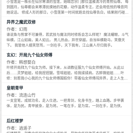
态闲适,慵懒倚着椅背,轻叩桌面,慢抬眼皮,眸色深沉道：跟我结婚,给你两千万。
小雪莲是一株长在仙宗寒潭的雪莲，她暗恋宗门那位温雅清冷的青熙仙尊。 每
周乔手指轻搅,这？宋辰：五千万。周乔：……！！—某日聚会,朋友问他,南城
到圆月，仙尊都会来寒潭抚摸她的花瓣，动作温柔专注，还会用低悦的嗓音同
这么多女人为什么独独选了周乔？周乔确实长得很漂亮,可宋辰见的最多的就是
她说话。 修成人形的那日，小雪莲第一时间就跑去找仙尊告白，结果刚巧碰到
美女,他不是那种为了美色将就的人。宋辰眼睑半掀,手指夹烟,语气清冽道：她
仙尊堕魔杀人。 血月当空，密林结界内，他缓慢擦拭染血手指，扭头看向傻眼
异界之魔武双修
最听话。话音方落,隔壁包间里传来谈话声。闺蜜问周乔：为什么嫁给宋辰？周
的小雪莲，你都看见了？ 不等她开口，刚修成人形的小雪莲就被打成灰烬。 小
乔回：长得好看还钱多,最重要的是…好骗。两人从包间出来时正好遇见,角落
雪莲：这不是我暗恋的温柔仙尊QAQ。 再次睁开眼睛，她成了臭名昭著的宗主
作者：幻雨
里,宋辰把人抵墙上,捏住她下颌,……我好骗？—宋、周两家联姻只有极少数人
之女，初醒就得来自己与青熙仙尊的婚事。 小雪莲：QAQ现在退婚还来得及
谁说鱼与熊掌不可兼得，若武技与魔法同时修炼会怎么样呢？ 魔法耀眼，斗气
知道,某日媒体曝出宋氏集团总裁掐着小姑娘腰肢,把人抵墙上。小姑娘娇喘连
吗？ * 兴阳宗宗主的女儿痴恋青熙仙尊，谁知竟在成婚前逃了。 仙尊亲自把人
纵横，江山如画，美人如云。 男儿热血，异世穿越，自当纵横勒马，笑傲天
连,红着眼眶索吻。小姑娘侧面照面容娇艳,正是红极一时的舞者周乔。吃瓜群
找回，好在两人婚后如（貌）胶（合）似（神）漆（离），羡煞旁人。 世人都
下。 我管他人嬉笑怒骂，一剑在手，天下我有，江山美人尽归我手。
众：啊啊啊啊,原来他们在交往。次日,宋辰微博亲发声明：不是交往,是宋太
道青熙仙尊仁慈温和，却不知他只是晁渊魔君的一个分.身。 为了救出被封在寒
太。—有人不看好这段婚姻,私下里议论,宋辰和周乔过不到一年肯定离婚。一年
玄幻：开局九个仙女师傅
潭的本体，他可以不惜一切代价，直到他把自己那位单纯懵懂的小妻子献祭。
后两人非但没离,还恩恩爱爱相携出席某酒会,那人直言,他们是在做戏。他不知
晁渊魔君现世那日，大开杀戒，所有人都以为他是在报复囚禁他数万年的仙
作者：韩想娶白
的是,私下里,更宠溺的事宋辰都做过,背着酒醉的她走了一条又一条街。眼睑半
门。 其实，他只是想找回自己妻子的一缕神魂。 自以为的可有可无成为心中魔
叶修开局拜九个仙女为师。接下来，从调教征服九个仙女师傅开始。从此以
垂,虔诚问她：能爱我吗？你最喜欢什么？星星。周乔小名,星星。——星辰万
障。 他无法忘记，献祭法阵开启那日，小雪莲很乖很软拽着他的衣摆哀求，我
后……灵梦姐姐，给我捏捏腿。雪瑶姐姐，给我揉揉肩。古醉薇姐姐……叶
里,只愿为你折腰。小剧场：某日,周乔和朋友外出用餐,结束离开时差点和进门
很怕，别把我留在这里可以吗？ 而他，未曾理会。 悄悄回归寒潭的小雪莲：今
修：别惹我小心我的九个仙女师傅围殴你！带着仙女师傅闯异界，走上人生巅
的男人撞上。男人见是她,伸手拦住,主动解释了自己是谁？周乔这才知道,他是
日也是不想化形的一日= =。 又乖又软又甜的小漂亮X白切黑两副面孔的疯批
峰！
那次的相亲对象刘先生,她一脸歉意,那晚抱歉,我……男人打断她,挥挥手,不关你
仙/魔尊 【先婚后爱】 排大雷： 1.女主非人，前期过分单纯如白纸，一丢伪养
皇朝青甲
的事,是那晚有个疯子不管不顾开车撞过来,害我迟到错失了和你的相亲。周乔：
成。 2.非大女主文！女主不会强悍牛逼无所不能，她只是个软！妹！软妹！！
作者：流连山竹
疯子？男人：就是宋氏集团总裁,宋辰。周乔：……京圈清冷大佬X娇艳舞蹈家#
不喜勿入。 3.男主美强惨，有切片，心狠手辣不是啥好东西。 4.开篇为误杀，
一支宣笔，成就功名，走入仕途。一把青剑，化身书生，踏上血路。步甲裹
先婚后爱#男主先动心#排雷：1.年龄差3岁。2.男主多金有钱帅气,女主肤白貌
男主怎样对女主的都会还回来。文案很片面，另类火葬场，请勿看完文案就脑
体，是为民。青甲披身，是为将。一笔在手，是为官。一剑在手，是为侠。
美3.双洁双处,日更18点4：专栏有先婚后爱完结文《假婚》《失忆后我结婚
补乱骂。
了》————预收一：《失忆后我和死对头结婚了》【先婚后爱#娇娇女VS禁
欲大佬】一句话简介：醒来后我和最不对盘的男人结婚了,这个婚…能离么？本
后红楼梦
文文案：网上惊爆某男性顶流隐婚,多张照片为证,瞬间登上热搜第一,苏醒没多
作者：逍遥子
久的佟雪登录小号也加入到了水军中,一连发了几十条评论。佟雪之所以这样,是