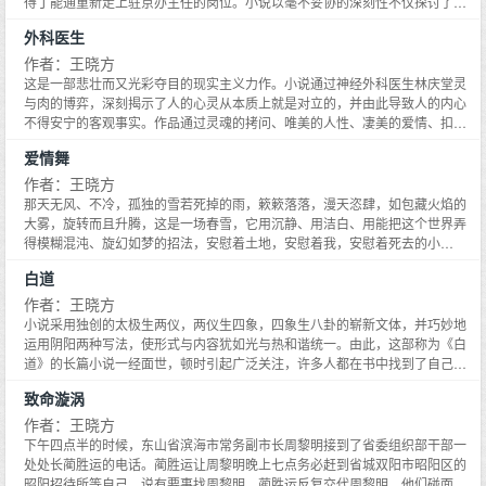
得丁能通重新走上驻京办主任的岗位。小说以毫不妥协的深刻性不仅探讨了驻
了悬在企业家头上的达摩克利斯之剑，充分暴露了国企改革和民企发展过程中
京办如何转变职能的问题，而且以驻京办这个特殊的政治平台为主线，通过市
外科医生
的阿喀琉斯之踵。
委书记洪文山和市长夏闻天之间以什么发展观立市的博弈，深入探讨了科学发
展观问题；通过药王庙社区大拆迁、社保基金腐败案、皇县矿官商勾结、琼水
作者：王晓方
湖生态难等重大事件的深刻描写，生动叙述了省市县三级领导干部在构建和谐
这是一部悲壮而又光彩夺目的现实主义力作。小说通过神经外科医生林庆堂灵
社会中的心灵嬗变。小说不动声色中将官场、商场、情场的欲望和情感书写得
与肉的博弈，深刻揭示了人的心灵从本质上就是对立的，并由此导致人的内心
淋漓尽致。
不得安宁的客观事实。作品通过灵魂的拷问、唯美的人性、凄美的爱情、扣人
心弦的手术和跌宕起伏的情节，全新阐释了手术刀和无影灯的最高价值。强烈
爱情舞
的爱情与不可战胜的欲望展开了生死搏斗，结果还是要祈求上苍，赐我们一把
钥匙，来开启女人紧锁或虚掩的心扉，女人的心扉打开了，男人的温存却永远
作者：王晓方
彻入大地……灵与肉的战场就深藏在人的精神深处，王晓方一直试图通过小说
那天无风、不冷，孤独的雪若死掉的雨，簌簌落落，漫天恣肆，如包藏火焰的
潜入人的灵魂谷底，对人进行精神实验。毫无疑问，透过这部作品的艺术震
大雾，旋转而且升腾，这是一场春雪，它用沉静、用洁白、用能把这个世界弄
撼，我们发现在美好的心灵背后，既隐藏着疾风暴雨，又洞开着无底深渊。
得模糊混沌、旋幻如梦的招法，安慰着土地，安慰着我，安慰着死去的小
月……天地间一切声息都隐匿了，只有给小月送葬的队伍抬着猩红色的棺材，
白道
吹吹打打地跟在我身后，唢呐在乡间小路上凄婉地吹奏着，我平生从没有听过
如此凄凉哀婉的曲子，像天上飘下来的雪片，落在脸上，却化在了心里……
作者：王晓方
小说采用独创的太极生两仪，两仪生四象，四象生八卦的崭新文体，并巧妙地
运用阴阳两种写法，使形式与内容犹如光与热和谐统一。由此，这部称为《白
道》的长篇小说一经面世，顿时引起广泛关注，许多人都在书中找到了自己的
影子。曾经叱咤仕途的作家郑商更是惊骇地发现，小说中主人公的原型就是他
致命漩涡
自己。而他对作者何许人竟然一无所知，这极大地诱发了他一探究竟的好奇
心。为了弄清何许人究竟是何许人也，他开始在回忆中寻找，然而他万万没有
作者：王晓方
想到，这竟是一次生与死的考验……
下午四点半的时候，东山省滨海市常务副市长周黎明接到了省委组织部干部一
处处长蔺胜运的电话。蔺胜运让周黎明晚上七点务必赶到省城双阳市昭阳区的
昭阳招待所等自己，说有要事找周黎明。蔺胜运反复交代周黎明，他们碰面的