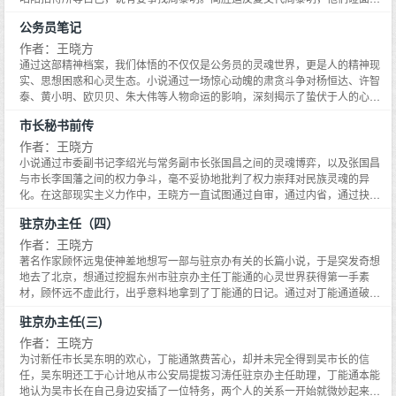
事绝对不能让任何人知道，也不能让任何人知道周黎明来过省城，一定要自己
公务员笔记
开车，而且不能开自己的滨字四号车，还不能带工作人员，尤其是不要让司机
和办公室的人知道周黎明去了哪儿。蔺胜运特别交代周黎明说，现在是信息时
作者：王晓方
代，而且是非常时期，行事一定要小心谨慎，否则，很可能会引火烧身，惹来
通过这部精神档案，我们体悟的不仅仅是公务员的灵魂世界，更是人的精神现
不必要的麻烦，所以，周黎明来到昭阳招待所后，不要直接见他，也不要随意
实、思想困惑和心灵生态。小说通过一场惊心动魄的肃贪斗争对杨恒达、许智
给他打电话。
泰、黄小明、欧贝贝、朱大伟等人物命运的影响，深刻揭示了蛰伏于人的心灵
深处的危机。在以人为本，更加重视人的价值和人的全面发展的今天，《公务
市长秘书前传
员笔记》不仅给当下长篇小说创作带来了新的重大的突破，对中国文学有开拓
之功，而且其后现代文本的贡献超出了文学本身。在这部作品中，现代主义、
作者：王晓方
后现代主义以及现实主义交相辉映，闪耀着新理念、新艺术的光芒。
小说通过市委副书记李绍光与常务副市长张国昌之间的灵魂博弈，以及张国昌
与市长李国藩之间的权力争斗，毫不妥协地批判了权力崇拜对民族灵魂的异
化。在这部现实主义力作中，王晓方一直试图通过自审，通过内省，通过抉心
自食，既直面现实，更直面灵魂，并通过思想将两者联结起来。小说通过哲学
驻京办主任（四）
性的解剖进入灵魂深处。王晓方试图通过这种解剖探询谁是腐败的制造者？谁
是腐败的牺牲品？权力崇拜的根源是什么？权力崇拜为什么会成为国人的本土
作者：王晓方
宗教？毫无疑问，这部小说的血肉之躯是文学的，而它的灵魂却是哲学的，它
著名作家顾怀远鬼使神差地想写一部与驻京办有关的长篇小说，于是突发奇想
既属于灵魂，更属于灵魂史。
地去了北京，想通过挖掘东州市驻京办主任丁能通的心灵世界获得第一手素
材，顾怀远不虚此行，出乎意料地拿到了丁能通的日记。通过对丁能通道破天
机的日记的触目惊心的解读，顾怀远创作了一部长篇小说《驻京办主任》：主
驻京办主任(三)
人公丁则成实际上是一个颇具警觉性的驻京办主任，但是由于身处逼良为娼的
环境之中，在陷害副主任杨厚德的路上越走越远，最后跌入深渊。
作者：王晓方
为讨新任市长吴东明的欢心，丁能通煞费苦心，却并未完全得到吴市长的信
任，吴东明还工于心计地从市公安局提拔习涛任驻京办主任助理，丁能通本能
地认为吴市长在自己身边安插了一位特务，两个人的关系一开始就微妙起来。