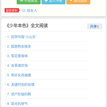
开始阅读
加入书架
直达底部
妈把我送到北滩头我二叔家时，二叔送我上学搞错了年级，本来我
在东州是念四年级，二叔把我安排到了五年级，结果，我除了学会
12. 俗女人
最新更新
一口山东话外，各科成绩都是鸭蛋。…
《少年本色》全文阅读
升序↑
1. 同学叫我“小山东”
2. 狐朋狗友贼多
3. 雪花膏香味
4. 去草滩农场
5. 有好女孩抽烟
6. 关键时刻的怯懦
7. 资产阶级的鞋
8. 高光的侠气