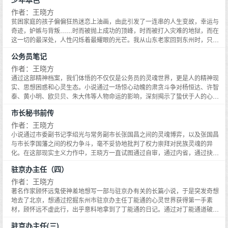
开车，而且不能开自己的滨字四号车，还不能带工作人员，尤其是不要让司机
和办公室的人知道周黎明去了哪儿。蔺胜运特别交代周黎明说，现在是信息时
作者：王晓方
代，而且是非常时期，行事一定要小心谨慎，否则，很可能会引火烧身，惹来
贫困家庭的孩子偏偏狂热迷恋上油画，由此引发了一连串的人生变故，幸运与
不必要的麻烦，所以，周黎明来到昭阳招待所后，不要直接见他，也不要随意
奇迹，妒嫉与背叛……时而被抛上成功的顶峰，时而被打入灾难的地狱，而在
给他打电话。
这一切的最深处，人性闪烁着最耀眼的光芒。我从山东老家回到东州时，只好
重念五年级，因为一年前，我妈把我送到北滩头我二叔家时，二叔送我上学搞
公务员笔记
错了年级，本来我在东州是念四年级，二叔把我安排到了五年级，结果，我除
了学会一口山东话外，各科成绩都是鸭蛋。
作者：王晓方
通过这部精神档案，我们体悟的不仅仅是公务员的灵魂世界，更是人的精神现
实、思想困惑和心灵生态。小说通过一场惊心动魄的肃贪斗争对杨恒达、许智
泰、黄小明、欧贝贝、朱大伟等人物命运的影响，深刻揭示了蛰伏于人的心灵
深处的危机。在以人为本，更加重视人的价值和人的全面发展的今天，《公务
市长秘书前传
员笔记》不仅给当下长篇小说创作带来了新的重大的突破，对中国文学有开拓
之功，而且其后现代文本的贡献超出了文学本身。在这部作品中，现代主义、
作者：王晓方
后现代主义以及现实主义交相辉映，闪耀着新理念、新艺术的光芒。
小说通过市委副书记李绍光与常务副市长张国昌之间的灵魂博弈，以及张国昌
与市长李国藩之间的权力争斗，毫不妥协地批判了权力崇拜对民族灵魂的异
化。在这部现实主义力作中，王晓方一直试图通过自审，通过内省，通过抉心
自食，既直面现实，更直面灵魂，并通过思想将两者联结起来。小说通过哲学
驻京办主任（四）
性的解剖进入灵魂深处。王晓方试图通过这种解剖探询谁是腐败的制造者？谁
是腐败的牺牲品？权力崇拜的根源是什么？权力崇拜为什么会成为国人的本土
作者：王晓方
宗教？毫无疑问，这部小说的血肉之躯是文学的，而它的灵魂却是哲学的，它
著名作家顾怀远鬼使神差地想写一部与驻京办有关的长篇小说，于是突发奇想
既属于灵魂，更属于灵魂史。
地去了北京，想通过挖掘东州市驻京办主任丁能通的心灵世界获得第一手素
材，顾怀远不虚此行，出乎意料地拿到了丁能通的日记。通过对丁能通道破天
机的日记的触目惊心的解读，顾怀远创作了一部长篇小说《驻京办主任》：主
驻京办主任(三)
人公丁则成实际上是一个颇具警觉性的驻京办主任，但是由于身处逼良为娼的