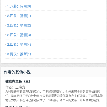
1.八卦：传闻(8)
2.四象：猜测(1)
2.四象：猜测(2)
2.四象：猜测(3)
2.四象：猜测(4)
3.两仪：推断(1)
作者的其他小说
驻京办主任（三）
作者：王晓方
为讨新任市长吴东明的欢心，丁能通煞费苦心，却并未完全得到吴市长的信
任，吴东明还工于心计地从市公安局提拔习涛任驻京办主任助理，丁能通本能
地认为吴市长在自己身边安插了一位特务，两个人的关系一开始就微妙起来。
上任伊始，吴东明以东汽集团为突破口全力振兴东州装备制造业，却演绎了一