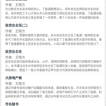
环境之中，在陷害副主任杨厚德的路上越走越远，最后跌入深渊。
作者：王晓方
为讨新任市长吴东明的欢心，丁能通煞费苦心，却并未完全得到吴市长的信
任，吴东明还工于心计地从市公安局提拔习涛任驻京办主任助理，丁能通本能
地认为吴市长在自己身边安插了一位特务，两个人的关系一开始就微妙起来。
上任伊始，吴东明以东汽集团为突破口全力振兴东州装备制造业，却演绎了一
驻京办主任(二)
场成也萧何败也萧何的悲剧，致使东汽集团董事长兼总经理金伟民迷失在自己
设计的资本迷宫中。与此同时，在吴东明扶持下，迅速崛起的民营企业蝎神集
作者：王晓方
团因盲目扩张、经营不善破产倒闭，老板邱兴本因官商勾结而出逃，引发了清
受肖鸿林、贾朝轩腐败大案的牵连，东州东驻京办主任丁能通一度停职反省，
江省历史上最大规模的群访事件。本书通过市委书记夏闻天与市长吴东明之间
多亏了新任市长夏闻天力排众议，充分肯定了丁能通在肖贾大案中的表现，使
围绕解放思想必须杀出一条血路的政治博弈，以毫不妥协的犀利笔锋深刻揭示
得丁能通重新走上驻京办主任的岗位。小说以毫不妥协的深刻性不仅探讨了驻
了悬在企业家头上的达摩克利斯之剑，充分暴露了国企改革和民企发展过程中
京办如何转变职能的问题，而且以驻京办这个特殊的政治平台为主线，通过市
驻京办主任
的阿喀琉斯之踵。小说在情感探讨上也出人意料。本书结构宏大，思想深邃，
委书记洪文山和市长夏闻天之间以什么发展观立市的博弈，深入探讨了科学发
情节惊心动魄，对人物性格与命运关系的探索令人震撼，深层次阐释了执政者
展观问题；通过药王庙社区大拆迁、社保基金腐败案、皇县矿官商勾结、琼水
作者：王晓方
在新的历史条件下的执政困境，充分彰显了王晓方站在时代制高点上，一贯贴
湖生态难等重大事件的深刻描写，生动叙述了省市县三级领导干部在构建和谐
驻京办在现代政府强调法治，公开，透明的视野里，显得突兀刺眼而又格格不
近时代、贴近生活、贴近民生的创作风格，该书堪称当下现实主义作品的扛鼎
社会中的心灵嬗变。小说不动声色中将官场、商场、情场的欲望和情感书写得
入，本书通过对东州市政府驻京办主任丁能通的深入刻画，层层揭开驻京办的
之作。
淋漓尽致，作品以其思想的光辉撞击着人们的心灵，拷问着人们的灵魂，照亮
神秘面纱，塑造了一批以市委副书记李为民为代表具有高尚政治品格和政治智
了读者的阅读视野，给人以强烈的艺术震撼。
慧的政治家形象。小说讲述了市长肖鸿林，常务副市长贾朝轩从改革精英蜕变
大房地产商
为腐败分子的罪恶过程，生动刻画了深处政治漩涡的丁能通及诡谲圆滑又精明
干练的人物性格。本书以驻京办这个鲜为人知的政治平台，用现实主义手法，
作者：王晓方
生动叙述了省市县三级领导干部在改革过程中的艺术形象，新颖独特，鲜活灵
通过市委市政府对棚户区胭脂屯的改造，围绕着柳文龙、许天凤夫妇的祖宅小
动，故事饱满丰沛，文字生动洒脱，情节跌宕起伏，人物复杂逼真，好似一部
青楼的搬迁矛盾，深刻描绘了地方政府、房地产商和钉子户之间为了政绩、利
灵魂的交响乐，给读者留下无尽的思索和艺术震撼！
益和权利而产生的冲突和博弈，通过对市委书记洪文山和市长夏闻天之间的矛
盾分歧的艺术再现，不仅升华了执政者的政治品格，而且充分彰显了柳文龙、
市长秘书
许天凤夫妇捍卫民权的钉子精神和经过改革开放洗礼的执政者以人为本的博大