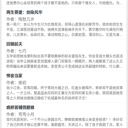
无法变成人形。人形和兽形性格不同，但本质都是戏精傲娇 2、不要问逻辑，
和你们的亲子鉴定有问题，她其实比我这个假千金还假呐】沈家父母：……然
连他费尽心血培育的两个孩子都不是他的。只有那个傻女人，为他报仇，为他
问就是现代架空，和现实不同。 3、小白文，甜爽就完事了，有沙雕，互宠。
后失散多年的‘女儿’被查出假冒顶替，送局子喝茶去了。【大哥啊，你的那个校
付出一切，甚至为他丧了命。重活一世，他发誓要让渣男贱女得到报应，将傻
4、私设较多。 接档文预收——《奈何敌方美人计太厉害》 丧尸王路归元被绑
两生菩提：剑染风华
友不能用，他就是一商业间谍，是你们沈家死对头家的私生子】沈家大公子：
女人护在心尖儿上！
定了反派系统，强制穿越各个世界成为各种各样的反派，必须一路作死，最后
……然后校友被查偷盗机密文件，送局子喝茶去了。【二哥啊，你是如此人间
作者：殇愁几许
以死成全主角cp，完成剧情。 第一个世界：战神王爷和状元受的倾城绝恋 系
仙品，千万不能和秦家千金在一起，她只是在利用你，她喜欢的其实是别人】
卷一简介：本以为今生只为仇恨而活，却将心遗落在刹那芳华。宿命轮回生生
统：你是一个暴虐无道的昏君，在殿试上对天下第一美人兼才子的主角受一见
沈家二公子：……谢谢，这就去查【还有三哥四哥……】最后，谁也没想到沈
不息，江湖恩怨屡战不败。驰骋天涯谁能袖手共天下，繁华散尽时与谁咫尺相
钟情，将他钦点为状元后，强行金屋藏娇，封为男后。主角攻大怒，揭竿而
家最上不得台面的养女竟被宠成了儿媳妇。
思。儿女情长，血染红妆，谁动恻隐之心。白裳如雪，薄凉的心，又是为谁而
起，将你推翻再让人把你当众五马分尸。 殿试上，路归元双眼放光：不愧是天
动？一阙仙音荡九霄，入火焚琴为伊消。 卷二简介：乞讨的她一朝飞上枝头变
下第一美人兼才子，我喜欢。 遂钦点为状元关进后宫金屋藏娇。 系统：等等，
回锅前夫
凤凰。看尽谢宅中那些形形色色的小丑，恶心堕落私生活肮脏的人令她呕吐。
这不是主角受，你认错人了。 路归元：我不管！说好的天下第一美人兼才子是
可她已经摆脱不了姓谢长安的命运。看惯冷漠世间的她，原来还有人在乎。岁
作者：七巧
主角受呢？他就是。我要封他为后。 皇后厉怀明扯过昏君的衣领，笑容绝美：
岁月月年华过，那年她大很多的俊美少年对她说：长安的夫君，愿意等他妻子
五年前把她当便利贴女孩不要就撕掉的前夫雷焰先生，你会变成大猪头也是活
陛下，今天的奏折不批完你就去睡柴房。批完了有赏哦。 色令智昏的昏君立马
长大。只希望妻子长大后，不要嫌弃他已老。君生我未生，我生君已老。
该啦！当年让她麻雀变凤凰嫁入豪门却莫名一脚踢开，两人婚都离了这么久又
成为了个兢兢业业的好皇帝。 剧情在崩塌的道路上一路狂奔不复返。 系统：
熊熊蹦出来说要重新追求她，堂堂贵公子变成她这业务副理的特助，什么都来
———————— 路归元应各世界天道的邀请，带着爱人厉怀明穿越到各个世
「硬」的，好！硬要她吃他买的早餐，就把全省美食列清单全点出来，硬要她
界一边谈恋爱，一边花一点时间虐渣铲除主神安排到各个世界窃取世界气运的
悍妾当家
陪吃午餐，就请人送上他以前从不碰的麻辣火锅，瞧他二话不说吃到一滴滴汤
假主角，好不逍遥自在。 不料主神偷袭把路归元绑架了。 因为他的精神力太强
都不剩，逞强的后果就是过敏起红疹，帅哥一张脸变大猪头了吧！又被他硬赖
作者：夜初
无法消灭，主神就把他的记忆封印，让他绑定系统，转过来帮助主角们对付各
上一起去医院回来才发现，这男人住她楼上耶，算他狠！就连公司到德国参展
自小订亲，苦等四载，终于等到大婚之日，红盖头被揭开，新郎却不是她苦等
个世界的天道。 天道们和厉怀明正不知道要怎么拯救失忆被洗脑控制的路归
他也超神的半途加入，大家忙着服务客户，他忙着服务她，一手咖啡、一手点
之人，一夕之间，楚晶蓝由苏府的正妻沦为安府的第五房小妾，原因竟是她苦
元，路归元自己屁颠颠的凑上来：美人，我一看你就觉得眼熟，仿佛在前世就
心 ，连现榨的金桔柠檬都能变出来给她润喉，回到饭店房间累趴了请同事帮忙
等之人将她当做赌注输给了杭城最有名的纨绔安子迁！
见过。我们合该是被那月老牵了三生三世姻缘线，天生一对。 厉怀明：呵，真
按摩，妈呀，他竟然……
巧，我也这么觉得。 完结文《娶个媳妇是恶毒男配》的第二部。 ———接档文
病娇首辅俏厨娘
预收二：《大师兄画风太清奇》 大师兄一直以剑宗首席大师兄的身份为使命，
作者：弯弯小月
力求做到完美无缺，不被人超越。 每天第一件事就是打开剑宗app论坛，查看
首席大师兄人选中自己人气是不是最高。 然而大师兄是个高危职业，总有自命
现代名厨宋好，一个不小心穿越古代，睁眼就被赌鬼父亲卖身抵债？！幸好买
不凡的龙傲天师弟们前仆后继想要把他挤下来做垫脚石。 大师兄傲然一笑，马
了自己的秀才相公还算不错，美颜盛世，天资过人，除了身子病弱了点，家人