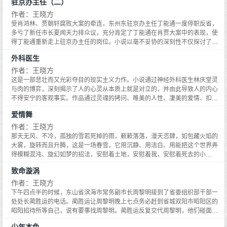
驻京办主任（二）
场成也萧何败也萧何的悲剧，致使东汽集团董事长兼总经理金伟民迷失在自己
设计的资本迷宫中。与此同时，在吴东明扶持下，迅速崛起的民营企业蝎神集
作者：王晓方
团因盲目扩张、经营不善破产倒闭，老板邱兴本因官商勾结而出逃，引发了清
受肖鸿林、贾朝轩腐败大案的牵连，东州东驻京办主任丁能通一度停职反省，
江省历史上最大规模的群访事件。小说通过市委书记夏闻天与市长吴东明之间
多亏了新任市长夏闻天力排众议，充分肯定了丁能通在肖贾大案中的表现，使
围绕解放思想必须杀出一条血路的政治博弈，以毫不妥协的犀利笔锋深刻揭示
得丁能通重新走上驻京办主任的岗位。小说以毫不妥协的深刻性不仅探讨了驻
了悬在企业家头上的达摩克利斯之剑，充分暴露了国企改革和民企发展过程中
京办如何转变职能的问题，而且以驻京办这个特殊的政治平台为主线，通过市
外科医生
的阿喀琉斯之踵。
委书记洪文山和市长夏闻天之间以什么发展观立市的博弈，深入探讨了科学发
展观问题；通过药王庙社区大拆迁、社保基金腐败案、皇县矿官商勾结、琼水
作者：王晓方
湖生态难等重大事件的深刻描写，生动叙述了省市县三级领导干部在构建和谐
这是一部悲壮而又光彩夺目的现实主义力作。小说通过神经外科医生林庆堂灵
社会中的心灵嬗变。小说不动声色中将官场、商场、情场的欲望和情感书写得
与肉的博弈，深刻揭示了人的心灵从本质上就是对立的，并由此导致人的内心
淋漓尽致。
不得安宁的客观事实。作品通过灵魂的拷问、唯美的人性、凄美的爱情、扣人
心弦的手术和跌宕起伏的情节，全新阐释了手术刀和无影灯的最高价值。强烈
爱情舞
的爱情与不可战胜的欲望展开了生死搏斗，结果还是要祈求上苍，赐我们一把
钥匙，来开启女人紧锁或虚掩的心扉，女人的心扉打开了，男人的温存却永远
作者：王晓方
彻入大地……灵与肉的战场就深藏在人的精神深处，王晓方一直试图通过小说
那天无风、不冷，孤独的雪若死掉的雨，簌簌落落，漫天恣肆，如包藏火焰的
潜入人的灵魂谷底，对人进行精神实验。毫无疑问，透过这部作品的艺术震
大雾，旋转而且升腾，这是一场春雪，它用沉静、用洁白、用能把这个世界弄
撼，我们发现在美好的心灵背后，既隐藏着疾风暴雨，又洞开着无底深渊。
得模糊混沌、旋幻如梦的招法，安慰着土地，安慰着我，安慰着死去的小
月……天地间一切声息都隐匿了，只有给小月送葬的队伍抬着猩红色的棺材，
致命漩涡
吹吹打打地跟在我身后，唢呐在乡间小路上凄婉地吹奏着，我平生从没有听过
如此凄凉哀婉的曲子，像天上飘下来的雪片，落在脸上，却化在了心里……
作者：王晓方
下午四点半的时候，东山省滨海市常务副市长周黎明接到了省委组织部干部一
处处长蔺胜运的电话。蔺胜运让周黎明晚上七点务必赶到省城双阳市昭阳区的
昭阳招待所等自己，说有要事找周黎明。蔺胜运反复交代周黎明，他们碰面的
事绝对不能让任何人知道，也不能让任何人知道周黎明来过省城，一定要自己
少年本色