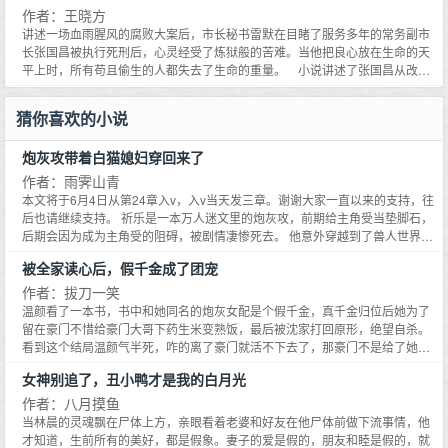
胸怀。《大房地产商》充分体现了王晓方执意大规模描绘改革开放深层次矛盾
作者：王晓方
和社会现象的意图，是作家继《致命漩涡》、《少年本色》、《驻京办主
讲述一场血雨腥风的腐败大案后，市长秘书雷默在目睹了服务多年的常务副市
任》、《驻京办主任二》、《市长秘书》之后的又一次成功突破。东州市主管
长张国昌被执行死刑后，心灵经受了炼狱般的苦难。当他把良心放在生命的天
房地产的副市长何振东被双规缘于一张神秘的光盘，导火索是森豪集团投巨资
平上时，所有苟且偷生的人都失去了生命的重量。 小说讲述了张国昌从改革
建设的森豪国际中心被市国土资源局收回，收回的原因扑朔迷离，为了抓住幕
精英蜕变成腐败分子的罪恶过程；讲述了在政治旋涡中挣扎出来的雷默，在辉
后的黑手，森豪集团房地产开发有限公司董事长白昌星被逼上梁山，为了夺回
煌过后所经历的世态炎凉的悲苦；讲述了新腐败分子在五十步笑百步之后重蹈
猜你喜欢的小说
森豪国际中心，他下了鱼死网破的决心。
覆辙的悲剧。当雷默再一次目睹了好友迟小牧被卷入腐败旋涡而惨遭杀害之
后，他躲在女人怀抱中的一丝温暖也惊得烟消云散。情人丑儿的死，终于促使
炮灰攻带着白猫媳妇穿回来了
雷默去神山圣水寻找灵魂能够永生的心灵庄园。小说文毛洒脱灵秀，情节跌宕
起伏，人物复杂逼真，心理描写细腻生动、布局独特大气，结构推阵出新，读
作者：雨霁山青
起来酣畅淋漓，挖骨易髓，剥茧抽丝，好似一部灵魂的交响乐，给读者留下无
本文将于6月4日从第24章入v，入v当天发三章。谢谢大家一直以来的支持，往
尽的思索和艺术的震撼。
后也请继续支持。 祈乐是一本万人迷文里的炮灰攻，前期给主角受当垫脚石，
后期会因为成为主角受的阻碍，被剧情凄惨死去。 他意外穿越到了兽人世界，
数年后带着伴侣——猫族的第一美强猫穿回到了车祸发生的时间点。为了不让
被全家读心后，假千金成了团宠
伴侣被世界意识针对，他决定远离主角团和剧情。 让剧情和渣渣们见鬼去，他
和大猫媳妇一起种种田，夫夫双双把家还的神仙咸鱼日子不香吗？ 只是他媳妇
作者：拔刀一笑
未免太厉害了点，一尾巴拍晕人贩子，一抽鼻子发现了隐藏的d品，随便一露
温颜看了一本书，书中和她同名的炮灰女配是个假千金，真千金归位后她为了
相就是全网热搜预定，无数猫粉底下嗷嗷叫着要吸猫，还有组队要偷猫的。 总
留在豪门不惜给豪门大哥下药生米变熟饭，最后被沈家打回原形，绝望自杀。
裁首富、豪门少爷，jd队长、猫迷影帝等主角受的各路攻纷纷找上门要买猫。
看到这个结局温颜气半死，咋的离了豪门就活不下去了，那豪门不是给了她一
祈乐：全都想抢我媳妇，就很气！ 白绫用凶兽般冷漠残忍的眼神吓跑了所有
套豪宅和无数奢侈品吗，随便卖卖就有上千万了，真是烂泥扶不上墙！她要是
女神别追了，丑小鸭才是我的白月光
人，转过头来睁着一双bulinbulin的猫眼，歪了歪头，对着祈乐喵了一声，娇娇
书中那个温颜的话，早就退位让贤咸鱼躺了！结果一觉醒来，她真穿书了。说
地叫出了山路十八弯。 祈乐： 完全沉浸在撸媳妇的快乐中。 至于主角剧情，
到做到，她再也不作了，连夜收拾行李，卖房卖车卖包找工作。-沈家全家发现
作者：八月摸鱼
那都是什么鬼？大猫表示，抬抬爪子就能碾死。 ps: 1、大白猫是厉害的大型猫
温颜这个养女变了，她不仅乖乖搬出了沈家，甚至再也没有作过妖了。更诡异
当林晨的灵魂飘在尸体上方，亲眼看着老婆和好友在他尸体前做下流事情，他
族兽人，因为被世界法则限制，体型变得和狗一样大，被误认为缅因猫，暂时
的是，他们竟然能看到她的心声！【爸、妈，不是我想鸠占鹊巢，而是真千金
才知道，生前所有的美好，都是假象。妻子的爱是假的，朋友和睦是假的，就