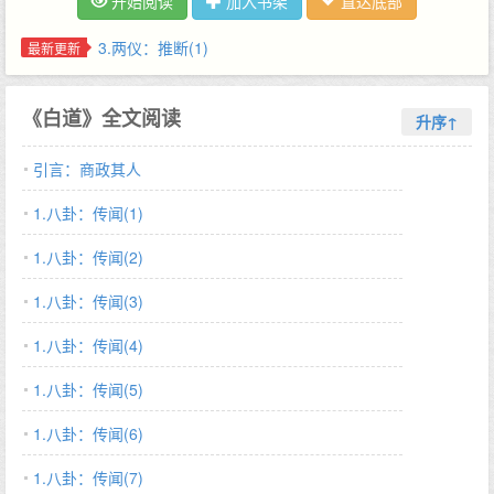
开始阅读
加入书架
直达底部
商更是惊骇地发现，小说中主人公的原型就是他自己。而他对作者
何许人竟然一无所知，这极大地诱发了他一探究竟的好奇心。为了
3.两仪：推断(1)
最新更新
弄清何许人究竟是何许人也，他开始在回忆中寻找，然而他万万没
有想到，这竟是一次生与死的考验………
《白道》全文阅读
升序↑
引言：商政其人
1.八卦：传闻(1)
1.八卦：传闻(2)
1.八卦：传闻(3)
1.八卦：传闻(4)
1.八卦：传闻(5)
1.八卦：传闻(6)
1.八卦：传闻(7)