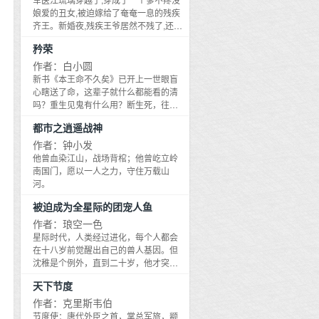
之作。
灵魂的交响乐，给读者留下无尽的思索
覆辙的悲剧。当雷默再一次目睹了好友
娘爱的丑女,被迫嫁给了奄奄一息的残疾
和艺术震撼！
迟小牧被卷入腐败旋涡而惨遭杀害之
齐王。新婚夜,残疾王爷居然不残了,还武
后，他躲在女人怀抱中的一丝温暖也惊
功盖世？说好的丑女,不但不丑了,还医毒
矜荣
得烟消云散。情人丑儿的死，终于促使
双修？
雷默去神山圣水寻找灵魂能够永生的心
作者：白小圆
灵庄园。小说文毛洒脱灵秀，情节跌宕
新书《本王命不久矣》已开上一世眼盲
起伏，人物复杂逼真，心理描写细腻生
心瞎送了命，这辈子就什么都能看的清
动、布局独特大气，结构推阵出新，读
吗？重生见鬼有什么用？断生死，往轮
起来酣畅淋漓，挖骨易髓，剥茧抽丝，
回，二更天，美男陪睡，却只能……清
好似一部灵魂的交响乐，给读者留下无
都市之逍遥战神
水。
尽的思索和艺术的震撼。
作者：钟小发
他曾血染江山，战场背棺；他曾屹立岭
南国门，愿以一人之力，守住万载山
河。
被迫成为全星际的团宠人鱼
作者：琅空一色
星际时代，人类经过进化，每个人都会
在十八岁前觉醒出自己的兽人基因。但
沈稚是个例外，直到二十岁，他才突然
觉醒了自己的兽人基因——一条漂亮的
天下节度
人鱼尾巴。是的，沈稚光荣的成为了全
星际唯一一条人鱼。为了防止自己被抓
作者：克里斯韦伯
到科学院被抽血做研究，他悄悄满瞒下
节度使：唐代外臣之首，掌总军旅，颛