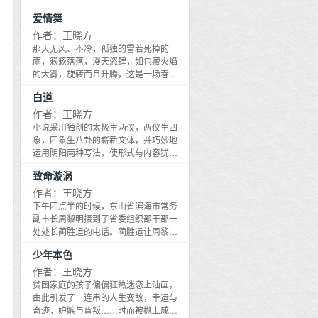
通过市委书记夏闻天与市长吴东明之间
发展观立市的博弈，深入探讨了科学发
质上就是对立的，并由此导致人的内心
围绕解放思想必须杀出一条血路的政治
爱情舞
展观问题；通过药王庙社区大拆迁、社
不得安宁的客观事实。作品通过灵魂的
博弈，以毫不妥协的犀利笔锋深刻揭示
保基金腐败案、皇县矿官商勾结、琼水
拷问、唯美的人性、凄美的爱情、扣人
作者：王晓方
了悬在企业家头上的达摩克利斯之剑，
湖生态难等重大事件的深刻描写，生动
心弦的手术和跌宕起伏的情节，全新阐
那天无风、不冷，孤独的雪若死掉的
充分暴露了国企改革和民企发展过程中
叙述了省市县三级领导干部在构建和谐
释了手术刀和无影灯的最高价值。强烈
雨，簌簌落落，漫天恣肆，如包藏火焰
的阿喀琉斯之踵。
社会中的心灵嬗变。小说不动声色中将
的爱情与不可战胜的欲望展开了生死搏
的大雾，旋转而且升腾，这是一场春
官场、商场、情场的欲望和情感书写得
斗，结果还是要祈求上苍，赐我们一把
雪，它用沉静、用洁白、用能把这个世
淋漓尽致。
白道
钥匙，来开启女人紧锁或虚掩的心扉，
界弄得模糊混沌、旋幻如梦的招法，安
女人的心扉打开了，男人的温存却永远
慰着土地，安慰着我，安慰着死去的小
作者：王晓方
彻入大地……灵与肉的战场就深藏在人
月……天地间一切声息都隐匿了，只有
小说采用独创的太极生两仪，两仪生四
的精神深处，王晓方一直试图通过小说
给小月送葬的队伍抬着猩红色的棺材，
象，四象生八卦的崭新文体，并巧妙地
潜入人的灵魂谷底，对人进行精神实
吹吹打打地跟在我身后，唢呐在乡间小
运用阴阳两种写法，使形式与内容犹如
验。毫无疑问，透过这部作品的艺术震
路上凄婉地吹奏着，我平生从没有听过
光与热和谐统一。由此，这部称为《白
撼，我们发现在美好的心灵背后，既隐
致命漩涡
如此凄凉哀婉的曲子，像天上飘下来的
道》的长篇小说一经面世，顿时引起广
藏着疾风暴雨，又洞开着无底深渊。
雪片，落在脸上，却化在了心里……
泛关注，许多人都在书中找到了自己的
作者：王晓方
影子。曾经叱咤仕途的作家郑商更是惊
下午四点半的时候，东山省滨海市常务
骇地发现，小说中主人公的原型就是他
副市长周黎明接到了省委组织部干部一
自己。而他对作者何许人竟然一无所
处处长蔺胜运的电话。蔺胜运让周黎明
知，这极大地诱发了他一探究竟的好奇
晚上七点务必赶到省城双阳市昭阳区的
少年本色
心。为了弄清何许人究竟是何许人也，
昭阳招待所等自己，说有要事找周黎
他开始在回忆中寻找，然而他万万没有
明。蔺胜运反复交代周黎明，他们碰面
作者：王晓方
想到，这竟是一次生与死的考验……
的事绝对不能让任何人知道，也不能让
贫困家庭的孩子偏偏狂热迷恋上油画，
任何人知道周黎明来过省城，一定要自
由此引发了一连串的人生变故，幸运与
己开车，而且不能开自己的滨字四号
奇迹，妒嫉与背叛……时而被抛上成功