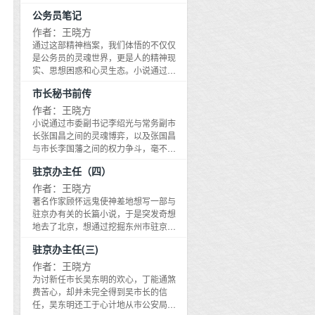
车，还不能带工作人员，尤其是不要让
的顶峰，时而被打入灾难的地狱，而在
公务员笔记
司机和办公室的人知道周黎明去了哪
这一切的最深处，人性闪烁着最耀眼的
儿。蔺胜运特别交代周黎明说，现在是
光芒。我从山东老家回到东州时，只好
作者：王晓方
信息时代，而且是非常时期，行事一定
重念五年级，因为一年前，我妈把我送
通过这部精神档案，我们体悟的不仅仅
要小心谨慎，否则，很可能会引火烧
到北滩头我二叔家时，二叔送我上学搞
是公务员的灵魂世界，更是人的精神现
身，惹来不必要的麻烦，所以，周黎明
错了年级，本来我在东州是念四年级，
实、思想困惑和心灵生态。小说通过一
来到昭阳招待所后，不要直接见他，也
二叔把我安排到了五年级，结果，我除
场惊心动魄的肃贪斗争对杨恒达、许智
不要随意给他打电话。
市长秘书前传
了学会一口山东话外，各科成绩都是鸭
泰、黄小明、欧贝贝、朱大伟等人物命
蛋。
运的影响，深刻揭示了蛰伏于人的心灵
作者：王晓方
深处的危机。在以人为本，更加重视人
小说通过市委副书记李绍光与常务副市
的价值和人的全面发展的今天，《公务
长张国昌之间的灵魂博弈，以及张国昌
员笔记》不仅给当下长篇小说创作带来
与市长李国藩之间的权力争斗，毫不妥
了新的重大的突破，对中国文学有开拓
协地批判了权力崇拜对民族灵魂的异
驻京办主任（四）
之功，而且其后现代文本的贡献超出了
化。在这部现实主义力作中，王晓方一
文学本身。在这部作品中，现代主义、
直试图通过自审，通过内省，通过抉心
作者：王晓方
后现代主义以及现实主义交相辉映，闪
自食，既直面现实，更直面灵魂，并通
著名作家顾怀远鬼使神差地想写一部与
耀着新理念、新艺术的光芒。
过思想将两者联结起来。小说通过哲学
驻京办有关的长篇小说，于是突发奇想
性的解剖进入灵魂深处。王晓方试图通
地去了北京，想通过挖掘东州市驻京办
过这种解剖探询谁是腐败的制造者？谁
主任丁能通的心灵世界获得第一手素
驻京办主任(三)
是腐败的牺牲品？权力崇拜的根源是什
材，顾怀远不虚此行，出乎意料地拿到
么？权力崇拜为什么会成为国人的本土
了丁能通的日记。通过对丁能通道破天
作者：王晓方
宗教？毫无疑问，这部小说的血肉之躯
机的日记的触目惊心的解读，顾怀远创
为讨新任市长吴东明的欢心，丁能通煞
是文学的，而它的灵魂却是哲学的，它
作了一部长篇小说《驻京办主任》：主
费苦心，却并未完全得到吴市长的信
既属于灵魂，更属于灵魂史。
人公丁则成实际上是一个颇具警觉性的
任，吴东明还工于心计地从市公安局提
驻京办主任，但是由于身处逼良为娼的