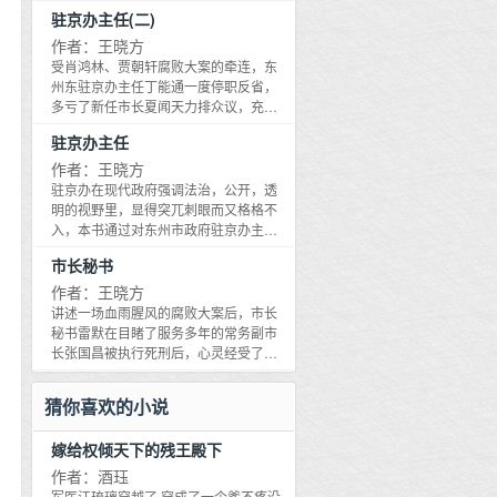
拔习涛任驻京办主任助理，丁能通本能
驻京办主任(二)
环境之中，在陷害副主任杨厚德的路上
地认为吴市长在自己身边安插了一位特
越走越远，最后跌入深渊。
务，两个人的关系一开始就微妙起来。
作者：王晓方
上任伊始，吴东明以东汽集团为突破口
受肖鸿林、贾朝轩腐败大案的牵连，东
全力振兴东州装备制造业，却演绎了一
州东驻京办主任丁能通一度停职反省，
场成也萧何败也萧何的悲剧，致使东汽
多亏了新任市长夏闻天力排众议，充分
集团董事长兼总经理金伟民迷失在自己
肯定了丁能通在肖贾大案中的表现，使
驻京办主任
设计的资本迷宫中。与此同时，在吴东
得丁能通重新走上驻京办主任的岗位。
明扶持下，迅速崛起的民营企业蝎神集
小说以毫不妥协的深刻性不仅探讨了驻
作者：王晓方
团因盲目扩张、经营不善破产倒闭，老
京办如何转变职能的问题，而且以驻京
驻京办在现代政府强调法治，公开，透
板邱兴本因官商勾结而出逃，引发了清
办这个特殊的政治平台为主线，通过市
明的视野里，显得突兀刺眼而又格格不
江省历史上最大规模的群访事件。本书
委书记洪文山和市长夏闻天之间以什么
入，本书通过对东州市政府驻京办主任
通过市委书记夏闻天与市长吴东明之间
发展观立市的博弈，深入探讨了科学发
丁能通的深入刻画，层层揭开驻京办的
围绕解放思想必须杀出一条血路的政治
市长秘书
展观问题；通过药王庙社区大拆迁、社
神秘面纱，塑造了一批以市委副书记李
博弈，以毫不妥协的犀利笔锋深刻揭示
保基金腐败案、皇县矿官商勾结、琼水
为民为代表具有高尚政治品格和政治智
作者：王晓方
了悬在企业家头上的达摩克利斯之剑，
湖生态难等重大事件的深刻描写，生动
慧的政治家形象。小说讲述了市长肖鸿
讲述一场血雨腥风的腐败大案后，市长
充分暴露了国企改革和民企发展过程中
叙述了省市县三级领导干部在构建和谐
林，常务副市长贾朝轩从改革精英蜕变
秘书雷默在目睹了服务多年的常务副市
的阿喀琉斯之踵。小说在情感探讨上也
社会中的心灵嬗变。小说不动声色中将
为腐败分子的罪恶过程，生动刻画了深
长张国昌被执行死刑后，心灵经受了炼
出人意料。本书结构宏大，思想深邃，
官场、商场、情场的欲望和情感书写得
处政治漩涡的丁能通及诡谲圆滑又精明
狱般的苦难。当他把良心放在生命的天
情节惊心动魄，对人物性格与命运关系
淋漓尽致，作品以其思想的光辉撞击着
干练的人物性格。本书以驻京办这个鲜
平上时，所有苟且偷生的人都失去了生
的探索令人震撼，深层次阐释了执政者
猜你喜欢的小说
人们的心灵，拷问着人们的灵魂，照亮
为人知的政治平台，用现实主义手法，
命的重量。 小说讲述了张国昌从改革
在新的历史条件下的执政困境，充分彰
了读者的阅读视野，给人以强烈的艺术
生动叙述了省市县三级领导干部在改革
精英蜕变成腐败分子的罪恶过程；讲述
显了王晓方站在时代制高点上，一贯贴
震撼。
嫁给权倾天下的残王殿下
过程中的艺术形象，新颖独特，鲜活灵
了在政治旋涡中挣扎出来的雷默，在辉
近时代、贴近生活、贴近民生的创作风
动，故事饱满丰沛，文字生动洒脱，情
煌过后所经历的世态炎凉的悲苦；讲述
作者：酒珏
格，该书堪称当下现实主义作品的扛鼎
节跌宕起伏，人物复杂逼真，好似一部
了新腐败分子在五十步笑百步之后重蹈
军医江琉璃穿越了,穿成了一个爹不疼没