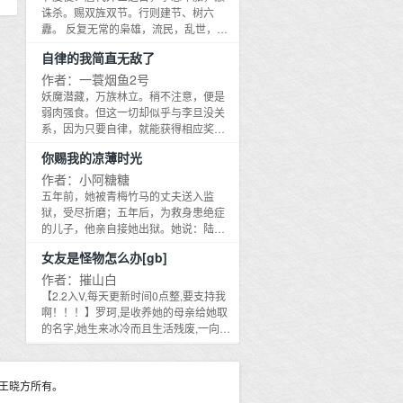
了自己的进化基因，并且背着小包袱进
诛杀。赐双旌双节。行则建节、树六
了娱乐圈挣钱。他要买大别野！有豪华
纛。 反复无常的枭雄，流民，乱世，便
泳池能泡尾巴的那种！沈稚把尾巴瞒的
是父子兄弟，都用尽一切手段互相厮杀
自律的我简直无敌了
好好的，他爸也把他的身世瞒的好好
的时代。主角由弱者变为强者，由勇士
的。直到沈稚被找到剧组的舅舅表哥外
变为魔王。
作者：一蓑烟鱼2号
公外婆拦下时，才知道他爸是带球跑的
妖魔潜藏，万族林立。稍不注意，便是
豪门少爷。沈稚：惊吓.JPG看着手握帝
弱肉强食。但这一切却似乎与李旦没关
国经济命脉的舅舅他们，沈稚陷入了沉
系，因为只要自律，就能获得相应奖
思。但他没沉思多久，又被突然找上门
励，然后变得完美无敌起来！恭喜宿主
的帝国皇宫管家眼含热泪的喊小皇子。
你赐我的凉薄时光
坚持每天运动，获得！
沈稚：再度惊吓.JPG有什么比突然发现
作者：小阿糖糖
自己爸爸是帝国首富小儿子更自己的事
五年前，她被青梅竹马的丈夫送入监
情吗？有，自己的父亲是帝国最尊贵的
狱，受尽折磨；五年后，为救身患绝症
陛下。——沈稚进入娱乐圈没多久，就
的儿子，他亲自接她出狱。她说：陆靖
凭借着出色的容貌小火了一把，接到了
深，五年前你能伤害到我，不过是仗着
一个综艺。但他在吸粉的同时，也招来
女友是怪物怎么办[gb]
我爱你，今以断指为鉴，往后余生你休
了不少黑粉。黑粉们看到沈稚在综艺里
想再伤我分毫。凤凰涅槃，她在商场上
作者：摧山白
展现的贵族礼仪，说他肯定是故意学的
如鱼得水，步步高升；情场上游刃有
【2.2入V,每天更新时间0点整,要支持我
想攀高枝。没多久，皇室官方账号就公
余，追求者众多。男人却坐不住了，将
啊！！！】罗珂,是收养她的母亲给她取
布了沈稚的身份。联邦网民又拿着沈稚
她抵在墙角：女人，谁允许你给我孩子
的名字,她生来冰冷而且生活残废,一向传
不露出兽人基因这件事，疯狂的攻击帝
找后爸？
统的母亲并未因此规训她,而是想方设法
国小皇子的兽人基因肯定又丑又废物。
给她找了一个未婚夫照顾她。相亲那天
沈稚却在直播综艺里不小心沾到了海
罗珂觉得对面这个男人长得也就一般吧,
水，当着无数观众面前啪的一下露出了
王晓方所有。
不是很符合她的审美,但奇怪的是看见他
自己的大尾巴。全网哗然，直播官网直