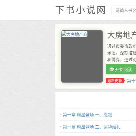
下书小说网
大房地
通过市委市政
矛盾，深刻描
和博弈，通过
政者的政治品
开始阅读
放洗礼的执政
改革开放深层
第十
最新更新
办主任》、《
的副市长何振
心被市国土资
发有限公司董
…
第一章 粉墨登场 一、恩怨
第一章 粉墨登场 三、豪华婚礼