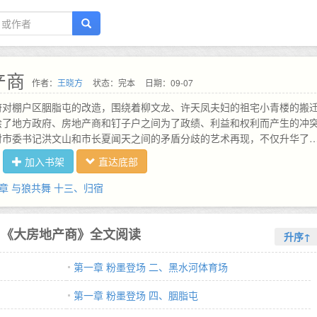
产商
作者：
王晓方
状态：完本
日期：09-07
府对棚户区胭脂屯的改造，围绕着柳文龙、许天凤夫妇的祖宅小青楼的搬
绘了地方政府、房地产商和钉子户之间为了政绩、利益和权利而产生的冲
对市委书记洪文山和市长夏闻天之间的矛盾分歧的艺术再现，不仅升华了
格，而且充分彰显了柳文龙、许天凤夫妇捍卫民权的钉子精神和经过改革
加入书架
直达底部
者以人为本的博大胸怀。《大房地产商》充分体现了王晓方执意大规模描
次矛盾和社会现象的意图，是作家继《致命漩涡》、《少年本色》、《驻
章 与狼共舞 十三、归宿
驻京办主任二》、《市长秘书》之后的又一次成功突破。东州市主管房地
东被双规缘于一张神秘的光盘，导火索是森豪集团投巨资建设的森豪国际
源局收回，收回的原因扑朔迷离，为了抓住幕后的黑手，森豪集团房地产
《大房地产商》全文阅读
升序↑
事长白昌星被逼上梁山，为了夺回森豪国际中心，他下了鱼死网破的决心
第一章 粉墨登场 二、黑水河体育场
第一章 粉墨登场 四、胭脂屯