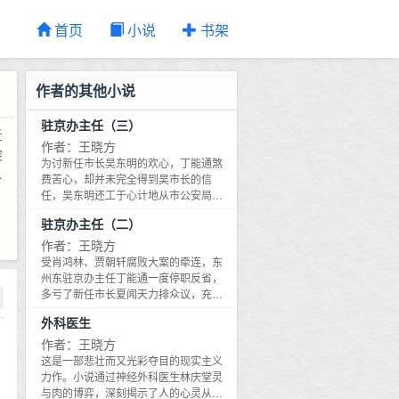
首页
小说
书架
作者的其他小说
驻京办主任（三）
迁
作者：王晓方
突
为讨新任市长吴东明的欢心，丁能通煞
执
费苦心，却并未完全得到吴市长的信
开
任，吴东明还工于心计地从市公安局提
拔习涛任驻京办主任助理，丁能通本能
绘
驻京办主任（二）
地认为吴市长在自己身边安插了一位特
京
务，两个人的关系一开始就微妙起来。
作者：王晓方
产
上任伊始，吴东明以东汽集团为突破口
受肖鸿林、贾朝轩腐败大案的牵连，东
中
全力振兴东州装备制造业，却演绎了一
州东驻京办主任丁能通一度停职反省，
开
场成也萧何败也萧何的悲剧，致使东汽
多亏了新任市长夏闻天力排众议，充分
集团董事长兼总经理金伟民迷失在自己
。
肯定了丁能通在肖贾大案中的表现，使
外科医生
设计的资本迷宫中。与此同时，在吴东
得丁能通重新走上驻京办主任的岗位。
明扶持下，迅速崛起的民营企业蝎神集
小说以毫不妥协的深刻性不仅探讨了驻
作者：王晓方
团因盲目扩张、经营不善破产倒闭，老
京办如何转变职能的问题，而且以驻京
这是一部悲壮而又光彩夺目的现实主义
板邱兴本因官商勾结而出逃，引发了清
办这个特殊的政治平台为主线，通过市
力作。小说通过神经外科医生林庆堂灵
江省历史上最大规模的群访事件。小说
委书记洪文山和市长夏闻天之间以什么
与肉的博弈，深刻揭示了人的心灵从本