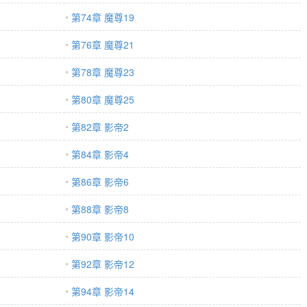
第74章 魔尊19
第76章 魔尊21
第78章 魔尊23
第80章 魔尊25
第82章 影帝2
第84章 影帝4
第86章 影帝6
第88章 影帝8
第90章 影帝10
第92章 影帝12
第94章 影帝14