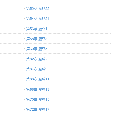
第52章 龙爸22
第54章 龙爸24
第56章 魔尊1
第58章 魔尊3
第60章 魔尊5
第62章 魔尊7
第64章 魔尊9
第66章 魔尊11
第68章 魔尊13
第70章 魔尊15
第72章 魔尊17