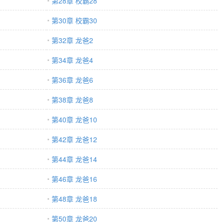
第28章 校霸28
第30章 校霸30
第32章 龙爸2
第34章 龙爸4
第36章 龙爸6
第38章 龙爸8
第40章 龙爸10
第42章 龙爸12
第44章 龙爸14
第46章 龙爸16
第48章 龙爸18
第50章 龙爸20