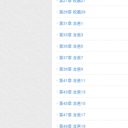
第27章 校霸27
第29章 校霸29
第31章 龙爸1
第33章 龙爸3
第35章 龙爸5
第37章 龙爸7
第39章 龙爸9
第41章 龙爸11
第43章 龙爸13
第45章 龙爸15
第47章 龙爸17
第49章 龙爸19