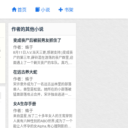
首页
小说
书架
作者的其他小说
变成丧尸后被前男友抓住了
。
作者：蛛于
系
8月11日入V,当天三更,感谢支持:)变成丧
情
尸的第三年,薛铃混在游荡的丧尸群里,迎
十
面遇上了一个剿灭丧尸的车队。真巧,站
在车顶上拿枪指着她的男人,不正是她的
把
在远古养大蛇
前男友闻九则吗？
他
作者：蛛于
己
宋许意外成为了一名远古丛林里的部落
霸
兽人，兽型是松鼠。她所在的小部落被
我
猛兽部落攻占合并，宋许独自逃进一片
野
黑暗森林。这片森林被一个蛇类半兽人
女A生存手册
所占据，作为一个曾经的爬宠爱好者，
冰
宋许看着漂亮蛇蛇狂喜。宋许：好漂亮
作者：蛛于
，
的尾巴！我完全可以！Boki！**********
来自蓝星,当了二十多年女人的王鸾穿到
一
请勿在文下提起其他作者和作品，会删
人类有六种性别的ABO世界,成为了一个
能让人怀孕的女Alpha,有心理阴影的王