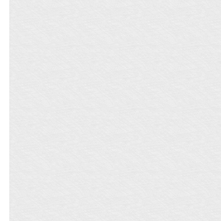
么时候开始,那个最忌讳跟他扯上一点关
系的叶初雨竟然开始每天围着他打转
了。最开始裴时安以为这又是叶初雨的
诡计,他冷眼旁观,可看着那个女人一次次
满身狼狈却坚持笑着朝他跑来的样子,裴
时安还是清晰地听到了自己心跳的声
音。他爱上了叶初雨,爱上了这个有点娇
蛮有点鲁莽很是蠢笨的女人。他想和叶
初雨在一起。那一天他捧了一束清晨摘
来的鲜花想送给叶初雨,却被控制着走向
他的姐姐。他看到了叶初雨伤心的模
样。他想朝她跑去,却被困在这座躯壳里,
只能眼睁睁看着叶初雨跑开……叶初雨
不会知道在她哭着喊着我再也不要理裴
时安那个笨蛋了的时候,他也在挣扎着唤
醒自己向她奔去……