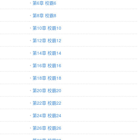
第6章 校霸6
带孩子魔君怀幽侬有了个孩子，虽然他不清楚孩子是怎么来的，但是作为
定要让她变得比自己更优秀！余千：没有人能卷我！爹，我遇到了一个小
第8章 校霸8
拥有十万万个信徒，但我走出去一个你的信徒都找不到，这让我很没面子
点吗？……？第四个世界：恐怖世界女鬼带孩子毫无用武之地的系统摸鱼
第10章 校霸10
名进了其他系统的攻略空间。攻略女鬼？咸鱼人无所畏惧。畸人是都市怪
怪之一，是畸形女人的形象，她会像蜘蛛一样攀爬在任何地方。这一天，
第12章 校霸12
色青白的小孩子，思考了很久，脑子不怎么清楚的畸人才确认：这应该是
：妈妈教我做女鬼！第五个世界：未来星际将军带孩子帝国将军严戟单身
第14章 校霸14
不到精神力契合的对象，谁知帝国主脑突然通知他，他有个三岁的女儿流
去认领。严戟搓手：还有这种好事？余千表示，这个是最不会带孩子的爹
第16章 校霸16
大白狼真的超棒！第六个世界：剑修大师兄带孩子第七个世界：无心佛子
第18章 校霸18
界：双性人影帝带孩子第九个世界：某点女主带孩子（故事可能会增减，
改）（文案写于2022.5.29）（周四不更）…
第20章 校霸20
第22章 校霸22
第24章 校霸24
第26章 校霸26