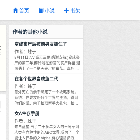
首页
小说
书架
作者的其他小说
变成丧尸后被前男友抓住了
攻
作者：蛛于
经
8月11日入V,当天三更,感谢支持:)变成丧
尸的第三年,薛铃混在游荡的丧尸群里,迎
面遇上了一个剿灭丧尸的车队。真巧,站
在车顶上拿枪指着她的男人,不正是她的
在各个世界当咸鱼二代
前男友闻九则吗？
作者：蛛于
意外死亡的余千绑定了一个攻略系统。
系统：你要攻略各个世界的主角，得到
他们的爱。余千抽取新手大礼包，抽出
来一个血缘关系药。她当即捏了个三岁
女A生存手册
的新身体，把血缘关系药用在了自己身
上，原地成为攻略对象的亲女儿。系
作者：蛛于
统：你在做什么！！！！余千：爱情是
来自蓝星,当了二十多年女人的王鸾穿到
爱，亲情也是爱。攻略很累又很麻烦，
人类有六种性别的ABO世界,成为了一个
我不想工作了，我要躺赢。——第一个
能让人怀孕的女Alpha,有心理阴影的王