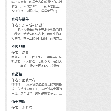
川狠心烧掉了吗？ - 冷淡专一能文能武
路，寻寻觅觅，迷迷惘惘，是为追寻前
甄小玫这辈子的最大志向就是让自己活
的，但是作为他的孩子，他一定要让她
的土木男x坚韧善良且包容的艺术男 - 1.
世之爱侣？抑或追寻心中不灭之信念？
的舒坦。何谓舒坦？一、硬件要跟上，
变得比自己更优秀！余千：没有人能卷
破镜重圆，受追攻，误会都会解开，狗
万千世界，阴阳幻化，如何溯本正源、
衣食住行，周围环境，样样都要好；
我！爹，我遇到了一个小仙君，他的父
血但会HE 2. 现在加过去，主角从头到尾
实现这个世界的完美归途？
二、想干啥就干啥，不想干啥就不干，
亲拥有十万万个信徒，但我走出去一个
都只有彼此 3. 攻受没有血缘关系
水母与蜗牛
万事随心。她努力了近二十年，眼看着
你的信徒都找不到，这让我很没面子，
就要实现自己的终极理想了。然后，这
作者：刘易斯·托马斯
你不能更努力点吗？……？第四个世
霉神附体的可怜孩子穿越了。新的世
界：恐怖世界女鬼带孩子毫无用武之地
小小的水母美丢莎寄生在那不勒斯湾的
界，环境恶劣、资源匮乏、秩序崩坏、
的系统摸鱼请假了，余千莫名进了其他
一种海生活蛞蝓的体表上，两种生物互
危机重重，甚至就连土地都只有巴掌大
系统的攻略空间。攻略女鬼？咸鱼人无
相依存。在生活的不同阶段，两者交换
的一小块。甄小玫：啊这......我这是，没
所畏惧。畸人是都市怪谈中最可怕的鬼
着捕食者和猎物的位置。 这是怎样纠缠
不败战神
有最倒霉，只有更倒霉，一年更比一年
怪之一，是畸形女人的形象，她会像蜘
不清的自我！想想这些活物，让我起一
霉？云昭：？？？甄小玫一手武器，一
蛛一样攀爬在任何地方。这一天，她看
种怪异的感觉。它们没有使我想起任何
作者：洛雷
手农具：???行叭，不就是换个地方重新
到了一个脸色青白的小孩子，思考了很
曾经见过的事。真的没有。这样的生活
叶擎天，战神军团主帅。三年国战，怒
开始打怪升级嘛，这事儿我有经验。云
久，脑子不怎么清楚的畸人才确认：这
轮回，我从没听说过。这些东西是稀奇
斩敌酋，无人能挡！功勋卓著，获封天
昭：......我帮你。
应该是她的孩子。余千：妈妈教我做女
古怪的。没错儿，就是奇特。而与此同
王！三年前，祖父死因不明。载誉而归
鬼！第五个世界：未来星际将军带孩子
时，如同一个朦胧记得的梦，它们让我
之时，妻子被族人所逼，与豪门大少举
水晶鞋
帝国将军严戟单身几十年，一直找不到
一下子想起了整个地球。读过并仰慕刘
办婚礼。逆鳞之怒，触之必死。恃强凌
精神力契合的对象，谁知帝国主脑突然
易斯·托马斯《细胞生命的礼赞》的人
弱？本王，就是来找你们麻烦的！...
作者：匪我思存
通知他，他有个三岁的女儿流落在外，
们，不由得会牵挂那咱水母和蜗牛的命
哦哦哦……原谅我以最最俗套的言情模
让他回去认领。严戟搓手：还有这种好
运。托马斯就是有这种魅力，能通过这
式，灰姑娘嫁给王子，从此过着幸福的
事？余千表示，这个是最不会带孩子的
种不可思议，然而又富有洞见的观察，
生活。这个世界，终究是需要童话，来
爹，但他的精神体大白狼真的超棒！第
来说明生和死这些永恒的课题。本书包
慰藉我们千疮百孔的心灵……
六个世界：剑修大师兄带孩子第七个世
含一些辉煌的新宝藏：论人类犯错误的
仙王神医
界：无心佛子带孩子第八个世界：双性
天才；论疾病与自然的死亡，包括一只
作者：素陌陈
人影帝带孩子第九个世界：某点女主带
老鼠的平静死亡；论无性造人；论疣