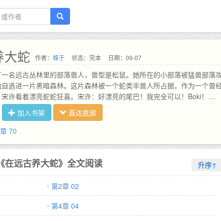
养大蛇
作者：
蛛于
状态：完本
日期：09-07
了一名远古丛林里的部落兽人，兽型是松鼠。她所在的小部落被猛兽部落
独自逃进一片黑暗森林。这片森林被一个蛇类半兽人所占据，作为一个曾
宋许看着漂亮蛇蛇狂喜。宋许：好漂亮的尾巴！我完全可以！Boki！
**请勿在文下提起其他作者和作品，会删…
加入书架
直达底部
章 70
《在远古养大蛇》全文阅读
升序↑
第2章 02
第4章 04