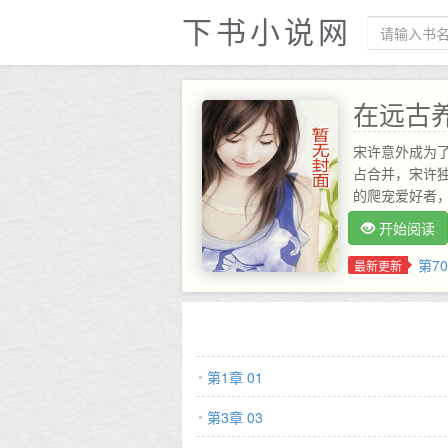
下书小说网
在远古
宋许意外成为
占合并，宋许
的爬宠爱好者，
********
开始阅读
第70
最新更新
第1章 01
第3章 03