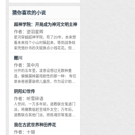
世界：十八岁校霸带孩子系统：这个要
鸾对着自己和从前构造不同的身体露出
攻略的男主才是个十八岁的孩子，你忍
了痛苦的表情。王鸾：救命！作为贵族
猜你喜欢的小说
心吗宿主！余千：把年纪从三岁改成两
王家的废柴大小姐,她被分配了一个3S等
岁，是我对他最后的温柔。在野是二中
级的男Omega当对象。这个漂亮Omega
超神学院：开局成为神河文明主神
闻名的校霸，父母离异，只给他留下空
严琼玉看上去温柔又优雅,但不是善茬,私
荡的房子。他桀骜不羁，放纵自己，飙
底下还有两幅面孔。没有感情的原身爹
作者：逆羽星辉
车打架什么都做，这一天他遇见一个和
把她当工具人,每天催他们标记生娃。王
星河穿越超神学院，苟了20年，本来想
自己长得很像的两岁孩子。在野扬唇冷
鸾：救命！——阅读指南：用脚写的简
着未来找个小山村躲起来，等到战争结
笑：我爸的私生女？血缘鉴定结果出来
单小甜文,没内涵,没格局,有私设。不知道
束凭借抄书的天赋换点小钱花花。但是
后，冷笑的校霸裂开：她是，我的，女
读者都雷什么就不排雷了,大家一章章看,
突然他听到一句：太阳之光已经接入，
儿？看着难得再聚首的父母拿起扫把拖
醒川
看见无法接受的地方赶紧撤退。
欢迎来到您的暗位面，星河之御，您作
鞋，校霸崩溃：我没有！我还是处男！
为神河文明的皇子，将肩负起复兴神河
作者：笼中月
开家长会，臭脸校霸抱着个玉雪可爱的
文明的任务。星河懵逼，原来自己是皇
分开的五年里，凌意设想过无数种重
小孩来到学校，小弟们叼着烟笑道：野
子。
逢，偏偏漏掉最戏剧性的那一种： 有位
哥，你妹妹？校霸：烟吐了，我女儿。
单亲爸爸要装修儿童房，作为设计助理
小弟们：？？？第二个世界：西幻龙爸
的他去了才发现，房主叫厉醒川。 你怎
带孩子寒冰龙拉西亚在人类帝国生活了
阴阳幻世传
么混成这样。 时隔多年再听到这熟悉的
许多年，博学的他是中央魔法学院的老
冷淡语调，凌意不知道怎么答。难道要
作者：听雪碎语
师，以教学严厉闻名，让学生们闻风丧
告诉他，和你分开以后我坐过牢，找过
人世间，一万多年前，道教联合鬼道门
胆。这一日他感应到自己血脉，将找到
你，花光了所有积蓄？ 重逢后，本打算
派，将魔教驱赶至域外太空；万年后，
的龙蛋带回来孵化，孵出来的是一只和
慢慢放下，可有一晚，他想探探厉醒川
道教联合其他门派，将炼魂宗等鬼道门
自己原型截然不同的龙，长条条的似乎
烧得滚烫的额，却被攥住手腕嘶哑质
派湮灭。至此，除西方极乐世界外，天
变异了。余千：是中国龙哒！……第三
我在古武世界种田养花
问：又玩我？ 谁玩谁？他实在莫名。 当
下香火归诸于道教，道教大兴！寻十三
个世界：内卷魔君带孩子魔君怀幽侬有
年那两张离开临江的机票，不是被厉醒
源于阴间冥界，无意之中踏入了修真之
作者：十瑚
了个孩子，虽然他不清楚孩子是怎么来