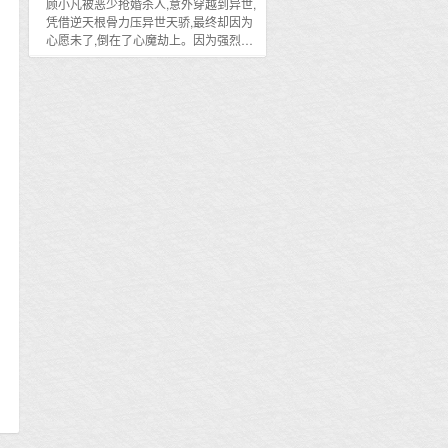
顾小凡被恶少抢婚杀人,意外穿越到异世,
孩子（故事可能会增减，顺序不定，随
子；论蒙田，用Edward O. Wilson的话
凭借逆天根骨力压异世天骄,最终却因为
时会改）（文案写于2022.5.29）（周四
说，假如蒙田拥有20世纪生物学的深刻
心愿未了,倒在了心魔劫上。因为强烈的
不更）
知识，他就会是今天的刘易斯·托马斯。
回归信念,他又重生回到人生中最黑暗的
日子里……上一世,他孤零弱小,无能为
力；这一世,他誓要覆灭血仇,守护好挚爱
和亲朋。且看重活三世的顾小凡如何纵
横都市,翻手为云覆手为雨……