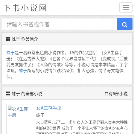
下书小说网
蛛于 作品简介
蛛于
是一名非常出色的小说作者，TA的作品包括：《女A生存手
册》《在远古养大蛇》《在各个世界当咸鱼二代》《变成丧尸后被
前男友抓住了》《人鱼的情歌》等等，小说可谓是本本精品，字字
珠玑。
蛛于
所写的小说情节跌宕起伏、扣人心弦，情节与文笔俱
佳。
蛛于 的全部小说
共有5部小说
女A生存手册
蛛于
来自蓝星,当了二十多年女人的王鸾穿到人类有六种性
别的ABO世界,成为了一个能让人怀孕的女Alpha,有心
理阴影的王鸾对着自己和从前构造不同的身体露出了