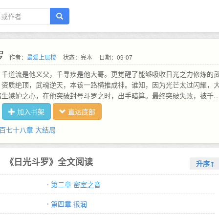
罗
作者：
最爱上层楼
状态：完本
日期：09-07
，千道流是他义父，千寻疾是他大哥。更觉醒了能够吸收日光之力修炼的
。资质绝顶，武魂逆天，本该一路横推成神。谁知，因为光芒太过闪耀，
暗生嫉妒之心，在他突破封号斗罗之时，出手暗算。最终突破失败，被千
。一晃便是五年。这一日，伴随着一缕阳光照射进来，一名女子惊慌失措
加入书架
直达底部
响起。这一日，他破笼而出，灭千寻疾，报仇雪恨。密室内，面对特殊状
看了眼千寻疾的灵魂：我的好大哥，我会替你照顾好你的东儿的，哦，对
百七十八章 大结局
父还替你找了门未婚妻，我也一并会替你照顾的。面对义父千道流：大丈
，岂能郁郁就居人下，义父，可别怪我。面对宁荣荣妈妈：你不想宁风致
，一轮巨日冉冉升起，照耀斗罗大陆，凡日过之处，谁人敢不服。…
《日光斗罗》全文阅读
升序↑
第二章 密室之音
第四章 很润