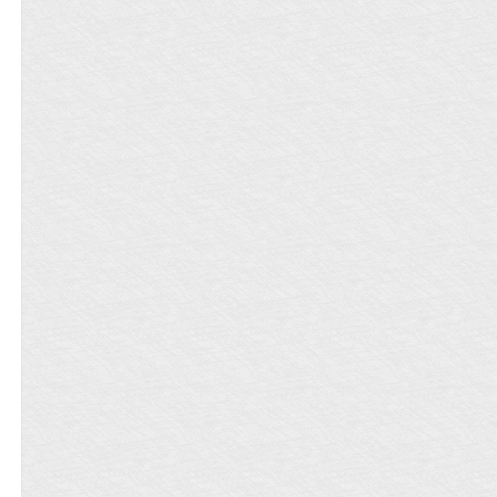
月打给他的高额生活费，是他每天早出
晚归干三份工作的结果； 他除了正职
外，每月身兼多份兼职，只为让尹北回
到曾经父母尚在时的生活水准。 3. 合约
到期那天，尹北拿到了自己卖画的第一
笔巨款，同时在一家车间看见了浑身油
污、满脸慌乱的向南。 向南踌躇良久后
拿衣摆擦了擦手，从兜里掏出一张储蓄
卡递给他，让他以后别再出去兼职了，
太辛苦。 这个谎称自己二十六岁实则比
尹北还要小两个月的男人期期艾艾地
说：能不能再陪我吃一顿晚饭？ 【小剧
场】： 尹北已经被边穆资助一年了，可
这个男人从来没真正地碰过他，除了晚
上会悄悄抱住他入睡以外，从未有过任
何越矩的行为。 尹北恨铁不成钢：你是
不是不行！ 边穆碾住指尖犹豫良久，轻
轻点头：嗯，我不行。 有些人生来就该
像天上的繁星一样闪烁，不该被过路的
乌云玷污色彩。 【努力上进微自卑/糙汉
忠犬攻VS努力生活阳光温柔受】 【本文
将于七月八号入v，v后日更，感谢支持
吖】 文案已截图上传微博