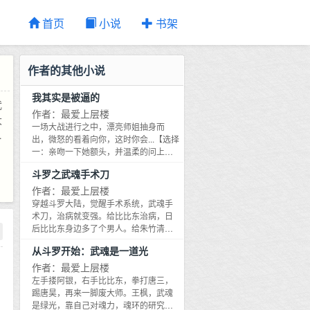
首页
小说
书架
作者的其他小说
我其实是被逼的
武
作者：最爱上层楼
大
一场大战进行之中，漂亮师姐抽身而
寻
出，微怒的看着向你，这时你会...【选择
的
一：亲吻一下她额头，并温柔的问上一
句：师姐，你喜欢吗？。完成奖励：心
态
斗罗之武魂手术刀
情舒畅丸（玄级上品）】【选择二：亲
吻师姐玉唇一分钟。并温柔的问上一
作者：最爱上层楼
夫
句：师姐，你喜欢吗？完成奖励：精神
穿越斗罗大陆，觉醒手术系统，武魂手
出
倍爽丹（玄级中品）】【选择三：拿出
术刀，治病就变强。给比比东治病，日
一颗灵果‘黄瓜’慢慢的放在她娇嫩的小手
后比比东身边多了个男人。给朱竹清治
上，并温柔的问上一句：师姐，你喜欢
病，日后朱竹清猫咪武魂变的更大了。
从斗罗开始：武魂是一道光
吗？完成奖励：升仙散（玄级下品）】
给千仞雪治病，日后千仞雪心中多了个
【选择四：稍稍惊讶说：师姐，你想干
念念不忘的男人。给唐三治病，...糟糕..
作者：最爱上层楼
嘛？我可是你的师弟啊。说完，继续加
这病有些难啊....古烨略微思考，决定给
左手搂阿银，右手比比东，拳打唐三，
入战斗，消灭来范敌人。完成奖励：特
唐三来个华丽的手术...咦..竟然一不小心
踢唐昊，再来一脚废大师。王枫，武魂
级隐身符一张。】江流见此，身不由己
拿错了东西...古烨看着手中的某种物品，
是绿光，靠自己对魂力，魂环的研究，