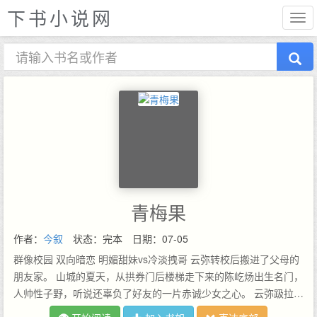
下书小说网
青梅果
作者：
今叙
状态：完本
日期：07-05
群像校园 双向暗恋 明媚甜妹vs冷淡拽哥 云弥转校后搬进了父母的
朋友家。 山城的夏天，从拱券门后楼梯走下来的陈屹炀出生名门，
人帅性子野，听说还辜负了好友的一片赤诚少女之心。 云弥趿拉着
拖鞋抱书包，忽略自己心底酸涩的情绪，小声吐槽：臭渣男。 男生