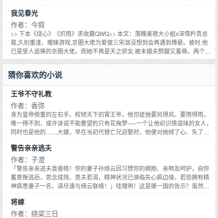
得吓人。-后来是在姐姐的生日party。江岁宜送礼物时瞥见姐姐身侧的男人。
迷离。他坐在最清静的雅座,神色淡漠,长腿舒展。宋洇被渣男泼了一身烈酒,无
我见春光
谈靳叼着烟玩味问大小姐：这是你妹妹？秦月茹随口应：对啊,我后妈带来的姑
力反抗,红着眼要走时,听到身后的人叫了一声傅少。回首,只见傅晏西装革履像
娘,很乖的。江岁宜坐在角落里,默不作声看他。很乖？谈靳想起什么,笑笑不说
是个暴徒,猛然给未婚夫的脸来了一拳。他擦干净沾血的手,微微弯腰与宋洇平
作者：今叙
话。散场后,他走到少女身侧,给她递了杯酒,一时兴起,问：乖乖女,想不想跟我
视。允诺：宋洇,你跟我,我帮你撑腰。-真是意外,明明他应该恨她。京圈傅少杀
>> 下本《烧心》《炽雨》求收藏QWQ>> 本文：落魄美艳大小姐x深情矜贵总
玩？-江岁宜和谈靳云泥之别,没人会觉得般配。他们恋爱的消息轰动整个圈层,
伐决断,矜贵散懒,自打上位没人敢在他跟前说个不字。但在他昏暗的前半生,确
裁,久别重逢、暧昧游戏,京圈大佬为爱做三宋洇没想到会再遇到傅晏。彼时,他
分手也闹得人尽皆知。有朋友提及,都理所当然是谈公子腻了不要她。直到多年
实受过不少的屈辱,最为耻辱的当属宋洇给的。她在他最为清贫的时候迷恋他、
已是受人追捧的京圈大佬。而她不再是天之骄女,被未婚夫劈腿又羞辱。两个人
后同学聚会,他们都在,玩到半夜,正巧轮到谈靳提问。那个冷感的男人和她打商
施舍他,强迫他,最后高高在上抛弃,说：腻了。他合该玩弄回来,可他没有。十八
像是完全相悖的两极。那日,会所灯光迷离。他坐在最清静的雅座,神色淡漠,长
量：岁岁,真心话大冒险。还喜不喜欢我？-分手时谈靳才知道少女的接近是一
岁的暮春夏至,少年克制地拒绝,苍白的皮肤被斑驳的树影分割,眼帘垂下,盖住一
腿舒展。宋洇被渣男泼了一身烈酒,无力反抗,红着眼要走时,听到身后的人叫了
猜你喜欢的小说
场蓄谋。可她离开后,他还是发了疯追到异国他乡。学校的角落,谈靳目光冷彻质
颗想要攻城略地的心。-久别重逢,她已是别人的未婚妻。在宴会的角落,傅晏带
一声傅少。回首,只见傅晏西装革履像是个暴徒,猛然给未婚夫的脸来了一拳。他
问：江岁宜,你养不熟吗？他扛住心头怒意,却还是转身离开,说她：你比我心
她避开灯光和世俗。搂着她的腰,嗓音清哑,垂眼问：真的不考虑一下我？只是晚
擦干净沾血的手,微微弯腰与宋洇平视。允诺：宋洇,你跟我,我帮你撑腰。-真是
狠。-岁岁,岁月匆匆过去了,我依然随时可以为你疯狂。排雷：男主非浪子,酸甜
王爷不守礼教
上也行。-与她的初识,是他人生最昏暗的时分,密密麻麻,没有光辉；所以宋洇出
意外,明明他应该恨她。京圈傅少杀伐决断,矜贵散懒,自打上位没人敢在他跟前
口狗血药物研发vs赛车手wb@今叙* 依然随时可以为你疯狂——《因为爱情》
现的那一刻,宛如光芒万丈,闯进了他的心。让他用生命去爱她。.我的公主,请别
说个不字。但在他昏暗的前半生,确实受过不少的屈辱,最为耻辱的当属宋洇给
作者：香弥
贴心提示：请勿一键全订,自行阅读后决定是否订阅。感恩相遇,感谢支持正版。
低头。我会把皇冠重新戴回到你的头上。——傅晏.狗血,大量回忆杀,在一起时
的。她在他最为清贫的时候迷恋他、施舍他,强迫他,最后高高在上抛弃,说：腻
身为皇帝倚重的左右手、权倾天下的霄王爷，他司徒驰要风得风、要雨得雨，
下一本《在想你》《热恋夏季》《秋日颂》； 完结文《我见春光》； 不定期更
均已成年【下一本开《最深妄念》:D,文案如下看看喜不喜欢,应该是六月开】
了。他合该玩弄回来,可他没有。十八岁的暮春夏至,少年克制地拒绝,苍白的皮
唯一得不到，或许该说不能奢望的只有花掬梦──一个让他初识情滋味的女人，
新免费文《网恋到竹马怎么办》； 连载期不定期修文,在此致歉。看文愉快！
【预收《甜星》求收藏,双豪门先婚后爱团宠小甜心x禁欲贵公子】豪门世家京
肤被斑驳的树影分割,眼帘垂下,盖住一颗想要攻城略地的心。-久别重逢,她已是
同时也是他的……大嫂，早在当初代替亡兄迎娶时，他便对她倾了心、失了
圈资本x旗袍美人初见姒月,是在家庭聚会上。江靳意坐在主位,听到一向风流的
别人的未婚妻。在宴会的角落,傅晏带她避开灯光和世俗。搂着她的腰,嗓音清
魂，即使无缘做夫妻，只要能在身边守护她一辈子，就是他此生最大的幸福，
小侄子意气风发地介绍：我打算收心了,这是我最后一位女朋友,姒月。女人一袭
警告亲亲逃夫
哑,垂眼问：真的不考虑一下我？只是晚上也行。-三生有幸,等到你和春光。.狗
但这女人怎能如此绝情？在他以为多年苦恋终于获得回应时，狠狠刨开他的心
白色旗袍,勾着男友的小手指,像是一株夜间盛放的山茶花。江靳意燃了根烟,隔
血,大量回忆杀,在一起时均已成年 不出意外的下一本《烧心》（可能会双开调
──我心里另有所爱，只等你成亲，我便要下嫁予他。如果这真是她对他最后的
作者：子澄
着吐出的烟雾眯眼看她,突然动了掠夺的心思。他设计了侄子的婚约。姒月被抛
剂文《狙击可爱》）痞帅混球公子哥vs坚韧初恋脸软妹（翻译官vsCADD研发
要求，那就如她所愿……
「警告亲亲逃夫袁睿皓！你的妻子孙绮云因习惯你的拥抱、亲吻及呵护，自你
弃那天,京城下了大雨,女人身上的旗袍湿透,骤雨冷寥,她没寻到躲雨的地方,狼狈
员）（蔫坏vs软糯）京圈,女暗恋、男救赎,破镜重圆、双初恋大学的时候,姜岁
蓄意叛逃后，思念成残、思夫若渴，精神状况已濒临失心疯边缘，若恐拥有精
至极。江靳意叫侍者去送了一把伞,带了话。先生邀请您上车。先生说,如果不愿
宜和谈靳灼是两类人。他嚣张妄为,是众星捧月的焦点。而她,不过是他的接风宴
神病患妻子一名，请尽速与绮云联络！」哇哩咧！这是哪一国的告示？虽然内
意,那撑伞别淋雨。那天,邻居看到有人送姒月回家,玲珑的曲线被一件黑色的高
上酒店请来的临时服务生。宴会的真心话大冒险缺人,姜岁宜因为脸好看被公子
容挺肉麻的，但却让他感到既害羞又兴奋！这段「流浪」的日子，让他彻底明
档西装遮挡。-江烁是浪子,在遇到姒月之前,从未想过收心,也从未做那个分手后
哥们拉去充数。谈靳灼就坐在宴会的角落,漆黑的眼落在她身上。玩吗？他笑得
将嫁
白了她的重要性，原本正想着该怎么挽回她，没想到回国之
卑微求和的人。只是没想到敲开房门,看见的是穿着宽大男士衬衫的女人,带着热
矜持又冷淡。姜岁宜本想拒绝,却被逼得紧,草草说了一句玩。运气不好,三连
作者：绕梁三日
恋期的娇羞,眉眼含笑。那个男人是谁？他都没有碰过的女人,江烁一瞬间红了
跪。第一次,问她有没有喜欢的人。第二次,问她喜欢的人在不在场。第三次,姜