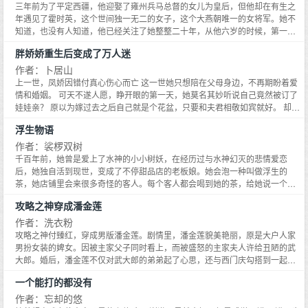
三年前为了平定西疆，他迎娶了雍州兵马总督的女儿为皇后，但他却在有生之
眼。一双骨节分明的手将姒月揽进了怀里,江烁被迫对上一双漆黑冷寂的眼。男
岁宜选择了大冒险。那就去亲一下你喜欢的那个人呗！出题的公子哥扬声。肆
年遇见了霍时英，这个世间独一无二的女子，这个大燕朝唯一的女将军。她不
人居高临下地看着他：有事？江烁哑了嗓子,像是被扼住了咽喉,所有的怒气无处
意的笑声充斥整个宴会,姜岁宜眼睫一颤,想要做什么,突然听到酒杯碎裂的声
知道，也没有人知道，他已经关注了她整整二十年，从他六岁的时候，第一次
发泄,怯懦地叫了声：小叔叔。-是他设计了我们的爱情。他是故意的。江烁曾
音。他身侧的男人缓缓歪头,冷笑质问刁难姜岁宜的人：有病？目光冻得吓人。.
听见她的名字被母后和长姐提起，他就在想一个两岁的女娃娃被带到边关是多
经妄图拆散小叔叔的婚事,可半天后收到女人的回信。但我是自愿的。无数算计
再度见面是在姐姐的生日party,姜岁宜拿着礼物送上时瞥见站在姐姐身侧的男
胖娇娇重生后变成了万人迷
么的神奇。 十多年后他再次在战报上看见她的名字，霍时英三个字瞬间在他的
与温柔掠夺的背后,是密密织织的情网。江靳意看到旗袍美人的第一眼就已经决
人。他叼着烟玩味问大小姐：这是你妹妹？程月随口应：她啊,我后妈带回来的
眼前勾勒出一幅苍凉的画卷，大漠飞烟，骏马奔驰，金盔卫甲，立马横刀的英
作者：卜居山
定。我要你,心甘情愿落入我掌心。
姑娘,很乖的。姜岁宜就坐在角落里,默不作声看他。很乖？谈靳灼想起什么,笑
武女子，荒凉而充满生命的张力，残酷而柔情，如此强烈的冲击。只因为一个
上一世，凤娇因错付真心伤心而亡 这一世她只想陪在父母身边，不再期盼着爱
笑不说话。散场后,男人走到少女身侧,给她递了一杯酒,一时兴起,问：乖乖女,想
名字就给了他如此多的幻想，怦然心动。 后来他悄悄地给了她很多的机会，她
情和婚姻。 可天不遂人愿，睁开眼的第一天，她莫名其妙听说自己竟然被订了
不想跟我玩？他歪头时几分暧昧。.后来姜岁宜和谈靳灼分手,远赴国外留学。有
的名字一次次地出现在战报上，一次次的功绩，鲜血淋漓，杀戮决断，他无数
娃娃亲？ 原以为嫁过去之后自己就是个花盆，只要和夫君相敬如宾就好。 却不
朋友提及此事,所有人都以为是谈公子腻了不要她。谈靳灼错开眼看周遭簇拥人
次幻想她究竟是怎样的一个女子。 后来他知道了她的小字叫安生。安生？他如
想冷冷的夫君日日都身不由己的来到她的房里。 每天冷着脸唤着她的名字，和
群,没有否认。直到几月后同学聚会,真心话大冒险,姜岁宜也在,玩到半夜,正巧轮
浮生物语
何能给她安生，他已经没有资格了，他大婚的时候挑起皇后盖头的那一刻，心
她做一些脸热的事 将前世抛弃她，嫌她胖的渣男，狠狠地踩在了脚下！ 本以为
到他问她。那个冷感的男人和她打商量：岁岁,真心话大冒险。他低头时细长的
里在隐隐地后悔，直到最后真正地见到她，那一刻滔天的悔意能盖天灭地。 没
日子也就这样了，却不想有一天更大的惊喜正在等着她 年纪轻轻就被封为振国
作者：裟椤双树
眼尾稍红,颤声问：还喜不喜欢我？.离开那天,是她提分手。一向软糯的姜岁宜
有人知道，他关注了她整整二十年。 情之路那样漫长艰难。她像雄鹰一样翱翔
将军的裴宗，得知自己要娶京中最胖的女人，冷着脸回京。 京中人：凤家长女
千百年前，她曾是爱上了水神的小小树妖，在经历过与水神幻灭的悲情爱恋
头也不回。他发了疯地跟着她到异国他乡,把她推在学校的角落,目光冷彻质问：
天际，天空是她的羁绊；他似巨龙深潜海底，皇宫是他的牢笼。一个是燕朝第
正面似猪背面似熊 裴宗：QoQ现在回边关来得及吗？ 京中人：凤家长女一顿
后，她独自活到现世，变成了不停甜品店的老板娘。她会泡一种叫做浮生的
姜岁宜,你养不熟吗？他扛住心头怒意,却还是转身离开,说她：你比我心狠。.从
一位女将军，一个是九五之尊的皇帝，同样强势而又隐忍的两个人，要如何才
饭能吃我们家一月的口粮。 裴宗：QoQ养不起 成亲后 凤娇：吃不下了 裴宗：
茶，她店铺里会来很多奇怪的客人。每个客人都会喝到她的茶，给她说一个自
一见钟情到情根深种。 预收《炽雨》求收藏他带来炽雨,侵袭我,侵染我,侵占
能走近对方，将思慕进展至婚嫁？
怎么才吃这么点?你最近都瘦了，乖，再吃一个鸡腿。 凤娇：我要减肥！ 裴
己的故事，那是妖怪们荡气回肠的爱恨情仇——俊美的猫妖少年爱上一条鱼、
我。——姜雨浓的手机备忘录>>姜雨浓以为她和秦栩焰是两个世界的人。为了
攻略之神穿成潘金莲
宗：减什么？你都这么瘦了。 肉嘟嘟的抱着才舒服，减肥想都不要想！ 丰腴美
视觉系的美艳狐狸守护着谶花、黄金狮子仰天长啸拯救爱人，夜蝶武士背负离
躲他,她报了离他很远的大学。可那日的私人菜馆,母亲介绍结婚对象。入座一声
人软娇娇vs冷脸杀神宠妻狂魔 排雷：双j文！！ 预收文案： 现世里的钟卿云意
奇身世诛杀妖魔……每个光临甜品店的客人身上都有故事。如同浮生茶一般，
作者：洗衣粉
响,抬眼,男人正叼着烟看她。带着漫不经心的笑与戏谑。母亲拉着她的手介绍：
外的穿越，刚好成了流落深山中的卿云公主 狗老天还算是有点良心，没有将她
有着百转千回后的苦涩与甘甜？树妖老板娘是听故事的人。而她自己也是在人
浓浓,这是你秦叔叔的儿子。姜雨浓没有食欲,找借口离开,外头却下了大雨。一
攻略之神付臻红，穿成男版潘金莲。剧情里，潘金莲貌美艳丽，原是大户人家
留在这里不管不顾，至少给了一点福利。 三分钟之后，钟卿云掐指一算 麻蛋，
生中淡然寻觅的人她的生命有子淼、九厥、敖炽、胖子、瘦子……最终，他们
把伞挡在她的头顶,是秦栩焰的声音。好学生,以后就是妹妹了。之前甩哥哥玩的
男扮女装的婢女。因被主家父子同时看上，而被盛怒的主家夫人许给丑陋的武
还有六个时辰她就要翘辫子领盒饭了？！！ 生死时速，钟卿云为了避开死亡，
将走向何方？一段段妖怪神话的全新动漫式演绎，日漫式剧情，韩剧式浪漫，
事,可别忘了。男人漆黑的眼蕴含巨浪。他递伞过来,瘦长的手指刮擦过肌肤,姜
大郎。婚后，潘金莲不仅对武大郎的弟弟起了心思，还与西门庆勾搭到一起，
拿自己的一魄换了一个金手指。 失去一魄的钟卿云成了一个小傻子，却阴差阳
超人气单元剧连载，《漫客·小说绘》千万读者热切呼吁，集结出版。
雨浓眼眶泛红,瑟瑟看他。-高中的时候,浪荡不羁的秦栩焰总是罩着那个漂亮得
与西门庆一起毒害了武大郎。付臻红穿过来的时间，正是坐在花轿上即将嫁给
错成了容哥的冲喜小娘子！ 钟卿云：容哥，你是不是饿了啊，刚才堂哥说只要
一个能打的都没有
像瓷娃娃的清冷少女。附中有人说不配,却没人敢说他们会分手。更不会想到,甩
武大郎之时。当天夜里，捕捉到武大郎眼中杀意的付臻红，发现对方似乎与懦
我让他香香，他就给咱们一个红薯。 容曾：不饿，不准去！ 第二天容堂哥突然
了天之骄子的人会是姜雨浓。后来高中同学聚会,两个人隔着遥远的距离。同学
弱老实、善良质朴这些词不太相符。很快，付臻红就知道了，原来这偏执阴郁
作者：忘却的悠
重伤卧床 钟卿云眼泪汪汪：招人喜欢太疼苦了呜呜 容曾：？ 钟卿云：婶娘说