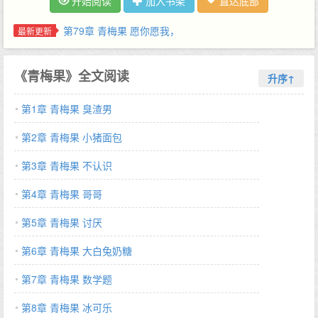
开始阅读
加入书架
直达底部
搭扶梯吊儿郎当，眼皮一坠，伸手把人逮住了。 凶巴巴怼脸说：那
把渣男送你的辅导笔记错题本竞赛书钥匙扣玩偶游戏机电脑VCD，
第79章 青梅果 愿你愿我，
最新更新
还有昨晚转账的8888，还回来。 - 云弥暗恋上一个有点讨厌的男
生，是寄养家庭的哥哥。 她学着伤春悲秋写暗恋好苦，次日就因为
《青梅果》全文阅读
陈屹炀的少爷脾气把那句话狠狠划掉，改成【臭渣男，你死
升序↑
了！！！】 可是分别前的一天，他满身是血站在昏天黑地里替她挡
第1章 青梅果 臭渣男
下地震时落地的碎石板，捧着她的脸，也是她哭着说：陈屹炀，你
不要死。 - 云弥讨厌陈屹炀全世界都知道，喜欢他却只有陈屹炀知
第2章 青梅果 小猪面包
道。 陈屹炀离开山城后，她收到一份署名为陈屹炀的成绩单。 有
一封挑衅般的告白信签在背面。 「胆小鬼，敢不敢跟我考一个大
第3章 青梅果 不认识
学？」 高考后陈屹炀收到回讯。 跟他同款的录取通知书和张狂的
第4章 青梅果 哥哥
漂亮字，画了XoX的小兔子表情，给他留言： 「勉为其难咯，大笨
蛋。」 两个明目张胆的胆小鬼的纯爱暗恋故事 男主放弃保送进入
第5章 青梅果 讨厌
国际关系专业；女主自花剑赛事受伤后成为文化生，后成为西北地
质研究员；外交官vs国防科研 大概率是劝学文哦- 自排雷：100%
第6章 青梅果 大白兔奶糖
纯校园，正文高中番外大学，从校服到婚纱；成年后在一起；不分
第7章 青梅果 数学题
手恋爱 * 敢与天公试比高化用自欲与天公试比高（毛主席）…
第8章 青梅果 冰可乐