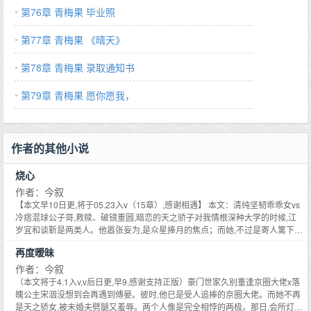
第76章 青梅果 毕业照
第77章 青梅果 《晴天》
第78章 青梅果 录取通知书
第79章 青梅果 愿你愿我，
作者的其他小说
烧心
作者：今叙
【本文早10日更,将于05.23入v（15章）,感谢相遇】 本文：清纯坚韧乖乖女vs
冷痞混球公子哥,救赎、破镜重圆,暗恋的天之骄子对我情根深种大学的时候,江
岁宜和谈靳是两类人。他嚣张妄为,是众星捧月的焦点；而她,不过是寄人篱下的
豪门养女。车队的庆功宴缺人,江岁宜因为脸好看被拉去充数。真心话大冒险。
再度暧昧
谈靳就坐在宴会的角落,漆黑的眼落在她身上,玩吗？江岁宜本想拒绝,被逼得紧,
草草说了句玩。运气不好,三连跪；第一次问她有没有喜欢的人,第二次问她喜欢
作者：今叙
的人在不在场,第三次,江岁宜选择了大冒险。那就去亲一下你喜欢的那个人呗！
（本文将于4.1入v,v后日更,早9,感谢支持正版）豪门世家久别重逢京圈大佬x落
出题的公子哥扬声。肆意的笑声充斥整个宴会,江岁宜眼睫一颤,想要做什么,突
魄公主宋洇没想到会再遇到傅晏。彼时,他已是受人追捧的京圈大佬。而她不再
然听到酒杯碎裂的声音。她身侧的男人歪头,冷笑质问刁难的人：有病？目光冻
是天之骄女,被未婚夫劈腿又羞辱。两个人像是完全相悖的两极。那日,会所灯光