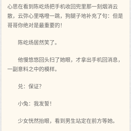
心思在看到陈屹炀把手机收回兜里那一刻烟消云
散，云弥心里咯噔一跳，狗腿子地补充了句：但是
哥哥你绝对是最重要的！
陈屹炀居然笑了。
他慢悠悠回头扫了她眼，才拿出手机回消息，
一副意料之中的模样。
兑：保证？
小兔：我发誓！
少女恍然抬眼，看到男生站定在前方等她。