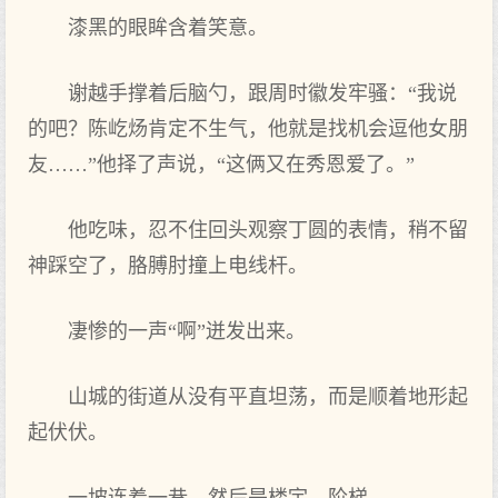
漆黑的眼眸含着笑意。
谢越手撑着后脑勺，跟周时徽发牢骚：“我说
的吧？陈屹炀肯定不生气，他就是找机会逗他女朋
友……”他择了声说，“这俩又在秀恩爱了。”
他吃味，忍不住回头观察丁圆的表情，稍不留
神踩空了，胳膊肘撞上电线杆。
凄惨的一声“啊”迸发出来。
山城的街道从没有平直坦荡，而是顺着地形起
起伏伏。