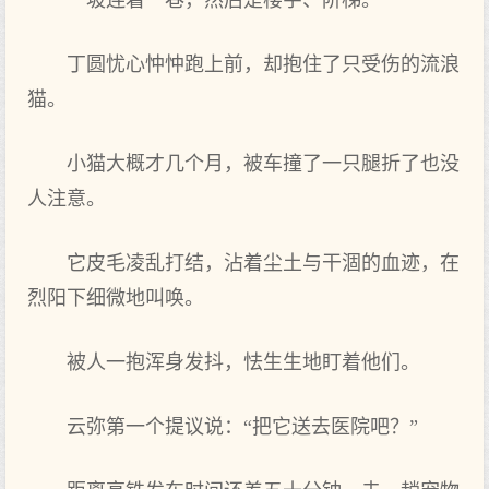
一坡连着一巷，然后是楼宇、阶梯。
丁圆忧心忡忡跑上前，却抱住了只受伤的流浪
猫。
小猫大概才几个月，被车撞了一只腿折了也没
人注意。
它皮毛凌乱打结，沾着尘土与干涸的血迹，在
烈阳下细微地叫唤。
被人一抱浑身发抖，怯生生地盯着他们。
云弥第一个提议说：“把它送去医院吧？”