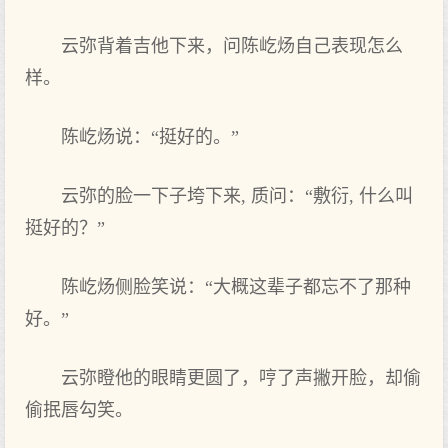
云弥背着吉他下来，问陈屹炀自己表现怎么
样。
陈屹炀说：“挺好的。”
云弥的脸一下子垮下来, 质问：“敷衍, 什么叫
挺好的？”
陈屹炀侧脸笑说：“大概这辈子都忘不了那种
好。”
云弥瞪他的眼睛更圆了，哼了声撇开脸，却偷
偷抿唇勾笑。