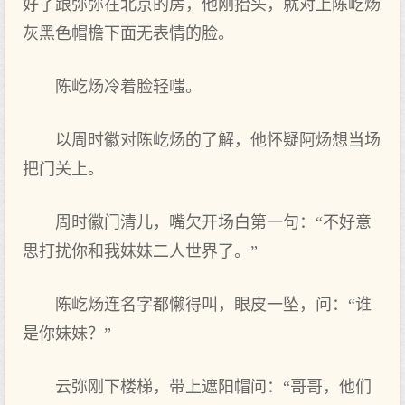
好了跟弥弥在北京的房，他刚抬头，就对上陈屹炀
灰黑色帽檐下面无表情的脸。
陈屹炀冷着脸轻嗤。
以周时徽对陈屹炀的了解，他怀疑阿炀想当场
把门关上。
周时徽门清儿，嘴欠开场白第一句：“不好意
思打扰你和我妹妹二人世界了。”
陈屹炀连名字都懒得叫，眼皮一坠，问：“谁
是你妹妹？”
云弥刚下楼梯，带上遮阳帽问：“哥哥，他们