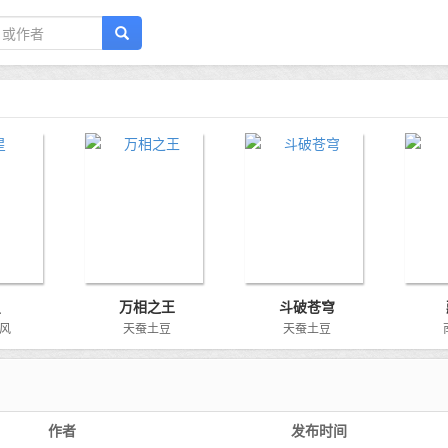
星
万相之王
斗破苍穹
风
天蚕土豆
天蚕土豆
作者
发布时间