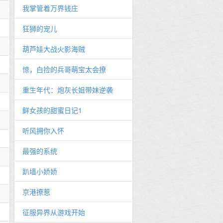
我掌管着万界钱庄
狂狮的宠儿
葫芦娃大战火影海贼
惊，白捡的兵哥萌宝太会撩
重生年代：炮灰长姐带妹逆袭
鲜女孩的甜蜜日记1
听风拥你入怀
最强的系统
趴墙小娇娇
京港撩惹
征服异界从游戏开始