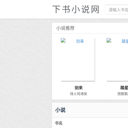
下书小说网
小说推荐
剑来
踏
烽火戏诸侯
随散飘
小说
书名