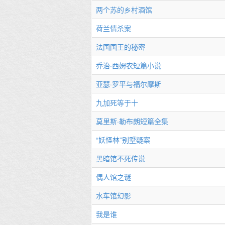
两个苏的乡村酒馆
荷兰情杀案
法国国王的秘密
乔治·西姆农短篇小说
亚瑟·罗平与福尔摩斯
九加死等于十
莫里斯·勒布朗短篇全集
“妖怪林”别墅疑案
黑暗馆不死传说
偶人馆之谜
水车馆幻影
我是谁