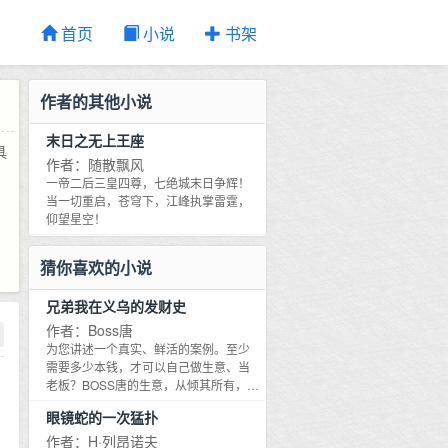
首页
小说
书架
作者的其他小说
末日之无上王座
具
作者：随散飘风
一帝二后三皇四尊，七绝城末日争辉！
当一切重启，苍穹下，江峰执掌雷霆，
仰望星空！
猜你喜欢的小说
兄弟我在义乌的发财史
作者：Boss唐
为您讲述一个真实、鲜活的案例。至少
需要多少本钱，才可以自己做生意、当
老板？BOSS唐的生意，从倾其所有，投
资四百元摆地摊卖袜子开始：卖袜子，
眼镜蛇的一次猛扑
做点焊，加工手镯，做进出口买卖，
BOSS唐在创业初期折腾个不停，在各类
作者：H·列昂诺夫