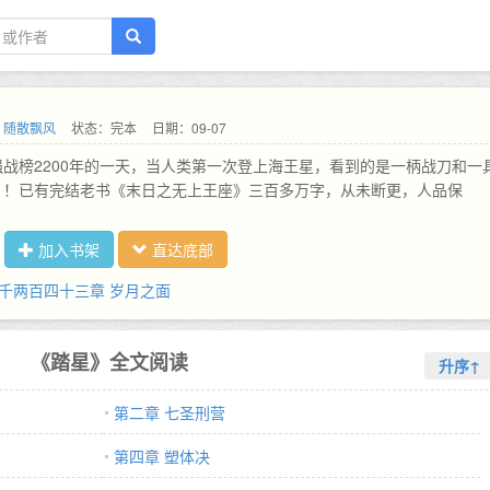
：
随散飘风
状态：完本
日期：09-07
战榜2200年的一天，当人类第一次登上海王星，看到的是一柄战刀和一
！！已有完结老书《末日之无上王座》三百多万字，从未断更，人品保
加入书架
直达底部
千两百四十三章 岁月之面
《踏星》全文阅读
升序↑
第二章 七圣刑营
第四章 塑体决