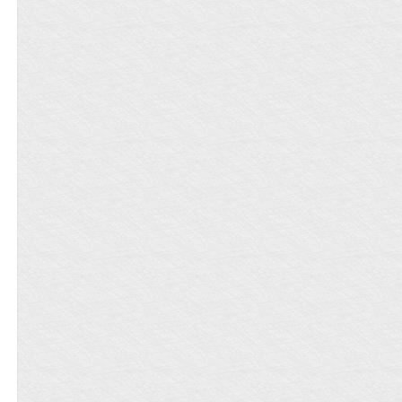
我一定努力工作。——沐寻一心向道,不
通情爱,可身边被迫联姻的小妻子却无视
他的冷漠孤僻,给与他无穷无尽的温暖,她
完美无俦,她与他神魂契合,冰魄一朝融化,
爱情汹涌浩瀚,可她却死于他身前,他痛彻
心扉,崩溃坍塌,势要替她报仇,与她合葬。
可就在他于这痛苦中达到大圆满之境时,
却看到了许多未曾知道的真相,他看到他
那温婉可人的小妻子无数次的读档与重
来,他听见她说：下次演个什么好？怎么
还搞不定,快点工作结束要退休啦。痛彻
心扉,彻底坍塌,他挟着怒火与委屈寻她而
去,却见小妻子快活的大声喊道：退休啦,
我要选道侣,好多好多道侣。好,她很好！
她真的很好！【本文于2月3号入v,届时
三更~】