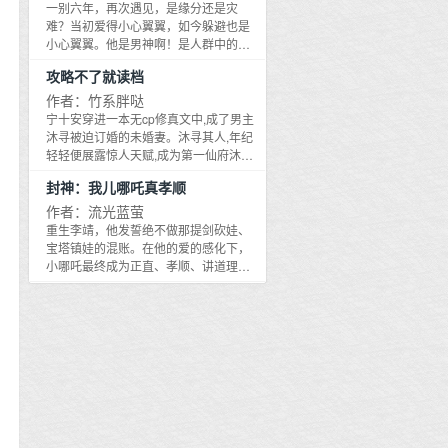
网友看到直呼牛逼！卧槽！顶级小孩
一别六年，再次遇见，是缘分还是灾
哥！这他妈是八岁？离了个大谱，人类
难？当初爱得小心翼翼，如今躲避也是
进化都不带上我是吧？天赋异禀啊！我
小心翼翼。他是男神啊！是人群中的聚
的天！先天炒饭圣体出现了！！而更离
光点，他的魅力永远是有增无减,她好像
攻略不了就读档
谱的是，林逸会的不止是炒饭...一整个就
没有勇气再爱了。 那时青春正好，那天
是满级小孩！
阳光明媚，她喝了点酒，终于鼓起勇气
作者：竹系胖哒
问他：我可以做你的女朋友吗？他愣了
宁十安穿进一本无cp修真文中,成了男主
一下，然后眉头一皱说：我勉为其难接
沐寻被迫订婚的未婚妻。沐寻其人,年纪
受好了。那些和他在一起的日子是她最
轻轻便展露惊人天赋,成为第一仙府沐家
快乐的时光。 逃离、躲避、重逢、报
的继承人,亦是不世出的天才剑修,可惜一
封神：我儿哪吒真孝顺
复...他们的故事要如何继续下去？他们还
朝遇袭,陷入昏迷,醒来便发现多了个未婚
能破镜重圆吗？
妻,沐寻冰魄之体,高冷疏离,不通世俗情
作者：流光蓝萤
爱,当即要求退婚。宁十安问系统,啊然后
重生李靖，他发誓绝不做那提剑砍娃、
呢？系统告诉宁十安,沐寻因这性格缺陷,
宝塔镇娃的混账。在他的爱的感化下，
始终不得大圆满,最终会死于大反派剑下,
小哪吒最终成为正直、孝顺、讲道理的
修真界毁于一旦,你的任务就是让他爱上
乖娃子。哪吒：首孝悌，次见闻。为人
你,补全他这一窍,然后为他身死,令他大彻
子，我要好好孝敬爹娘！哪吒：这龙珠
大悟,成就无上剑道,保住修真界,事成之
不能浪费，正好给爹爹做闷骚龙爪！哪
后,修为、财富、道侣,你想要什么都行。
吒：爹爹说了，背后说人坏话的不是好
宁十安：可他是冰魄之体,他不懂爱,难度
人，你这个糟老头子坏得很！哪吒：爹
太高……系统：你可以读档,如若失败,就
爹说做人要讲道理！哪吒：这小龙女不
读档重来,总能找到他的弱点,让他爱上
错，很适合给爹爹做儿媳妇！……
你。有了读档重来的功能,骗一次不行就
两次,两次不行就三次,总能给沐寻编造一
个完美妻子。宁十安拍胸脯：为了退休,