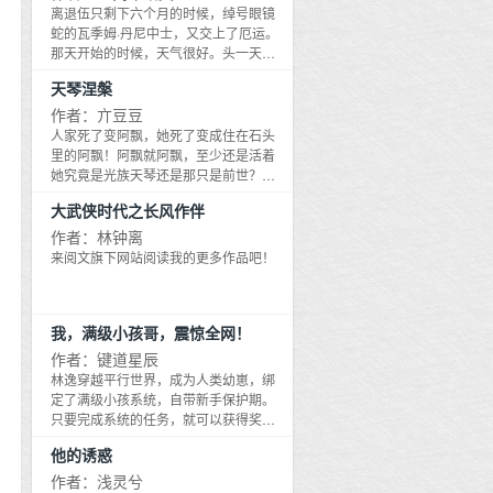
小生意中寻找机会，一次又一次地倾囊
离退伍只剩下六个月的时候，绰号眼镜
投入，一次又一次地血本无归，一次又
蛇的瓦季姆·丹尼中士，又交上了厄运。
一次地重头来过，每次他都能汲取新的
那天开始的时候，天气很好。头一天战
教训和经验，每次他都坚定地东山再
士们一个个精神抖擞，不是换，就是偷
天琴涅槃
起；资金一步步积累到二千元、三万
来了一头羊。他们中间不乏渍羊肉的专
元、十几万、几十万、几百万、上千
家，所以中士早餐时领到了一份他生平
作者：亣豆豆
万，直至挣得亿万身家。如何选择最适
从未尝过的羊肉串。丹尼是个守规矩而
人家死了变阿飘，她死了变成住在石头
合自己的小本生意？如何找到买主？如
且有远见的人，他没有多吃，而是包上
里的阿飘！阿飘就阿飘，至少还是活着
何在身无分文的时候赢得合作对象的信
几块瘦肉带走。中尉给他指出了工作地
她究竟是光族天琴还是那只是前世？人
任？如何盘活少得可怜的现金？如何做
点。公路（如果可以把蜿蜒在群山之中
生总是出乎意料，但不论好或坏都得活
不花钱的推广？如何抓住一闪即逝的机
大武侠时代之长风作伴
的一条小道叫做公路的话）中间耸立着
下去，并努力活得更好。
会扭转局面？如何识别助你发财的贵
一块两层楼房高的岩石。不知道它是我
作者：林钟离
人？BOSS唐几乎遇到了所有小本生意人
们轰炸的结果呢，还是神仙搬来的。但
来阅文旗下网站阅读我的更多作品吧！
都会遇到的难题与麻烦。看完他在义乌
道路的交通阻塞了，需要马上把障碍炸
的发财史，聪明的您立刻就会掌握，做
掉，才能把道路清理出来。
小买卖发大财的门道和精髓，然后成功
开启您的小本生意发财之路！
我，满级小孩哥，震惊全网！
作者：键道星辰
林逸穿越平行世界，成为人类幼崽，绑
定了满级小孩系统，自带新手保护期。
只要完成系统的任务，就可以获得奖
励。在自家店里炒饭给大学生，在学校
他的诱惑
和校长打乒乓球...等等任务。谁曾想，熟
练的炒饭颠勺技术被大学生给直播了，
作者：浅灵兮