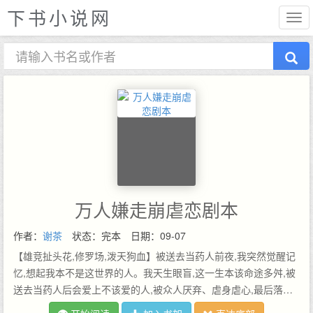
下书小说网
万人嫌走崩虐恋剧本
作者：
谢茶
状态：完本
日期：09-07
【雄竞扯头花,修罗场,泼天狗血】被送去当药人前夜,我突然觉醒记
忆,想起我本不是这世界的人。我天生眼盲,这一生本该命途多舛,被
送去当药人后会爱上不该爱的人,被众人厌弃、虐身虐心,最后落个
神魂俱灭的下场。可这所有的一切,不过是我历劫的一世。我叫裴朝