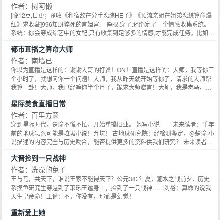
不会真的……轩辕牧：（点头）是你我的儿子,亲生的。白小凡：（虚弱）……
作者：树阿懒
人只记得她国色天姿,却已无人记得她具体容颜。西昌王也不记得了。他只记得,
太能吃养不起咋办？轩辕牧：要不……随便捉点妖魔鬼怪去开封府七扇门领赏
[晚12点,日更；预收《和宿敌在分手恋综HE了》《顶流亲姐在姐弟恋综算命爆
自己幼时曾匆匆一瞥过。而在大宴提起上庾妙珍,也不过是拒绝和亲的托词。他
金？从此,开封府的人看到这两口子就立刻关门别再送妖魔鬼怪来了,赏金不够我
红》求收藏]996加班猝死的言妲宫,一睁眼,穿了,还绑定了一个情感收集系统。
的部下中,亦有无数旧昭国将士,可借庾妙珍这名字凝聚军心,一举攻下昭国。然
们快破产啦！预收文：《穿成首富之女后》文案：一朝穿越,坐拥千万家财,沈清
系统：你会穿成综艺中的女配,只有收集到足够多的情感,才能完成任务。比如男
而等到宴席散去。血气之中。庾妙珍缓缓现出身形。她容颜定格在死的那日,风
秋幸福地吸了口毫无工业废气毒气的大昭国空气终于不用卷了,做个幸福的躺平
主的悔恨,女主的嫉妒,男配的爱慕……言妲宫：？？？我都穿越了,还得007打
华灼灼,一身嫁衣。她偏头凝视西昌王：听说你要和我结阴婚？
的咸鱼富二代吧！一扭头,看到自家首富老爹乐颠颠了捧着圣旨回家,闺女啊,老
都市直播之算命大师
工？下一秒,言妲宫眼珠子一转,露出鬼畜笑容：只要收集到情感就可以对吧？爱
爹捐了大半身家给皇帝筑城,给你求来个王爷当夫君……神马？沈清秋瞪大了眼,
意打工人的怨气于是——恋爱综艺上,男嘉宾爹味发言：女孩子读太多书容易嫁
作者：南墙已
脑中闪过滚滚天雷的原著剧情：为筹军资,皇帝不惜将四皇子下嫁给首富之女沈
不出去,读什么研究生博士,没必要。言妲宫挑眉：原来你读书是为了嫁人啊？真
你以为直播是这样的：谢谢大哥的打赏！ON！直播是这样的：大师，我等你三
清秋,以王妃之位,换取沈家千万家资四皇子忍辱负重娶了商户女,成亲当日便北
不好意思,没看出你是位姐妹。来来来,告诉我这些男嘉宾你看上哪位了？男嘉宾
个小时了，就想问你一个问题！大师，我从昨天就开始等你了，请求的大师帮
上边关,号称北蛮不灭誓不回京结果老皇帝前脚驾崩,他后脚赶回来争夺皇位,靠
脸色瞬间绿了。职场综艺上,听着老板PUA话术：今年公司业绩不好,年轻人就
我算一卦！大师，我已经等你半个月了，跪求大师赠言！大师，我是老马，请
着沈家家财买通城门守将,杀进皇宫夺取帝位一登基就从边关接回心上人封为皇
应该多加班,和公司同甘共苦。言妲宫立刻可云上身,翻身抢过老板话筒,原地
求大师指点迷津！李元见到屏幕上不停滚动的文字，怒喝。刷火箭的，踢出
后,将沈家满门抄斩……可怜沈家赔了女儿又折了全家性命,到头来还被骂商户人
星际美食直播日常
SLAY！你加班,我加班,老板豪宅买起来！你努力,我努力,老板明天包小三！我们
去！我的规矩，不算命者，但凡打赏，一律进入黑名单。一众大佬盯着屏幕，
家黑心高攀活该如此！沈清秋拳头硬了,反正钱都花了,干嘛要买那个白眼狼？阿
的每一滴汗水,都会出现在老板的账户余额中！大家冲啊！为了我们猝死的明
疯狂弹幕：大师真酷！
作者：百里方圆
爹,捐一半太少,全捐了,买个太子妃让我当当吧！前世太子体弱多病,却是元后嫡
天！老板当场直接气晕了过去。豪门综艺上,女主的小姐妹往她的身上泼了红酒,
穿到星际时代，楚瑜不慌不忙，开始重操旧业。 她写小说—— 未来读者：千年
子,深得皇帝宠爱可惜被四皇子花沈家钱买通身边人,偷换了太子的药,导致太子
假惺惺地捂着脸：啊,真不好意思,手滑。所有人都在等着她出丑时,言妲宫借势
前的地球怎么可能是垃圾小说！弃坑！ 古地球研究院：经检测鉴定，@楚瑜 小
病死皇帝驾崩今生……沈清秋请来全国名医,花重金派出人出海寻药我别的没有,
往后一靠,把82年拉菲酒架碰倒了。啊,真不好意思,我最擅长的事情就是一蹶不
说描述的内容完全与历史吻合，能否提供更多的资料供我们研究？ 未来读者：
就有钱,只要能治好太子,花多少钱都无所谓！皇帝被她对太子的深情感动得无以
振。言妲宫转头看向碎了一地的82年拉菲,好像……你家的资产也要一蹶不振了
卧槽还给不给考据杠精活路了？ 她直播做美食—— 直播观众：异兽好恶心，我
加复,脑子一热,答应她开海路,开商道,开互市……一切为了给太子治病！结果不
呢。隔天,女主的小姐妹家里宣告破产。世界以痛吻我,我反手一个大比斗！【世
大晋捡到一只战神
今天就算死也不吃一口！ 一段时间后。 直播观众：卧槽！异兽怎么可以这么好
知不觉间,海商带回能够一年三熟的粮种,亩产千斤的地瓜土豆玉米北蛮和南蛮部
界进度（暂定,排名不分先后）】世界一：恋爱综艺世界二：职场综艺世界三：
吃！兄弟，组队走起杀异兽啊！ 异兽们（鸡鸭牛羊，鱼虾及大闸蟹）：[瑟瑟发
作者：洗澡的兔子
落都忙着在互市做生意赚大钱,谁都没空去打打杀杀太子的身体也一天天好起来,
豪门撕逼综艺世界四：30+男女混合选秀综艺世界五：灵异综艺世界六：智力
抖.JPG] 她开发手游—— 游戏玩家：3019年了，全息网游才是王道，手游早过
皇帝老怀安慰：果然没选错太子妃啊！在沈清秋跟着太子一起登上金銮殿,帝后
王与马，共天下，谁说王家不能得天下？公元383年夏，淝水之战前夕，历史
竞赛综艺世界七：大逃生综艺
时了，坐等赔本！ 过了段时间。 游戏玩家：扶我起来！我还能肝！我还能氪！
并肩而立,接受群臣朝拜时跪在她脚下的四皇子恍恍惚惚看着她：我好像错过了
系摸鱼研究生穿越到了琅琊王谧身上，捡到了一只战神……刘裕：算命的说我
楚瑜和治愈了基因崩溃症的帝国战神上了同一档野外求生综艺，本以为是保护
什么……前太子现皇帝：嗯,你错过了沈家的聚宝盆,朕的皇后呢！预收2《金榜
天生皇帝命！王谧：不，你没有，那都是幻觉！
者和拖油瓶的剧本，可楚瑜负责杀怪，负责烧菜，而战神负责吃？ 观众1：？
题名（科举）》科举土著男VS穿越者唐铭柯死后才知道自己被人盗取了命运。
重新爱上她
战神拿了小白花剧本？这满屏的粉红泡泡又是什么鬼！？ 观众2：妈妈，我在
原本他三岁识字,五岁作诗,七岁就考过童生,十六岁成为本朝最年轻的状元娶公