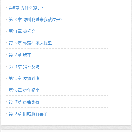
血。---预收：《听说我是男主的早逝白月光》求收藏 文案如下：
第9章 为什么擦手？
庾妙珍是西昌王的早逝白月光。逝得有多早呢？西昌王五岁的时候,
第10章 你叫我过来我就过来？
还是平民稚童,曾远远看着她乘车舆经过,那时他指着庾妙珍说：我
长大也要娶她做新娘子。那一日是庾妙珍出嫁,然而还未拜天地,就
第11章 被拆穿
被夫家一杯毒酒杀死。庾妙珍是昭国帝姬,身份尊贵,命格无双,于是
她夫家前脚毒死她,把她的尸骨埋在地底,后脚就攻入昭王宫,再杀她
第12章 你藏在她床帐里
父兄姐妹,靠着她的无双气运,成了昭国新王。而庾妙珍化成厉鬼,魂
第13章 我在
魄困囿于昭国。她死后的第二十年。那传闻中平民出身、一代枭雄
的西昌王攻破昭国边城。当晚于大宴之上,昭国献出美人无数,想要
第14章 措不及防
攀亲求和。西昌王高坐于主位,不屑嗤笑：想和孤攀亲？这些算什么
东西,比不上你们昭国前朝妙珍帝姬的一根脚趾头。众人冷汗都下来
第15章 发疯到底
了：妙珍帝姬已经死了二十年了,您总不能结阴婚吧。西昌王听笑
第16章 她年纪小
了：行啊。你要能把人尸骨挖出来和孤结阴魂,孤封你一个大元帅。
他开完玩笑,耐心耗尽。于是脸色一变,摔了杯盏,直接撵人：还不快
第17章 她会觉得
滚！乱世之中,群雄纷争,旧昭国已覆灭二十载。庾妙珍的名字只在
史册上记了草草一笔,众人只记得她国色天姿,却已无人记得她具体
第18章 阴暗爬行罢了
容颜。西昌王也不记得了。他只记得,自己幼时曾匆匆一瞥过。而在
大宴提起上庾妙珍,也不过是拒绝和亲的托词。他的部下中,亦有无