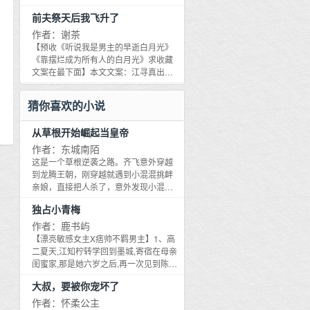
拿了苦情剧本,天崩开局的我,突然恢复记
个病弱白月光,白月光需要她的内丹续命,
手辣、无恶不作。而檀楚穿成书中活不
忆了呢？*裴朝朝下界历劫后,神仙们用上
前夫祭天后我飞升了
于是谢煊就一剑刺穿她丹田,漠然道：阿
过三句话的炮灰女配,原身一锄头把沉睡
第
古神器昆仑镜,准备看她凄惨模样。然而,
寻,她需要你的内丹续命。江寻真不甘,反
于的反派挖出来,将其唤醒,下一秒就被反
作者：谢茶
凄惨没看到,却看到——本应去抢她宝物
手拉着谢煊和白月光同归于尽。再睁
派残忍杀害。眼下,檀楚正拿着锄头。刚
【预收《听说我是男主的早逝白月光》
的神君,被她一刀刺进心口,却抓住她手迷
眼。江寻真回到了十六岁那年。这一年,
苏醒的反派正看着她,慢条斯理擦拭指尖
《靠摆烂成为所有人的白月光》求收藏
恋道：朝朝,你捅我是心里有我,再捅一刀,
江寻真还未与谢煊成婚,而谢煊家道中落,
血迹。系统看檀楚柔弱,有点担忧：救赎
文案在最下面】本文文案：江寻真出身
嗯？本要去取她神髓的妖尊在她大婚之
揣着宏图壮志投奔了江寻真的宗门。此
反派,你会的吧？上辈子是恶徒改造师的
于修真界第一宗门,身份尊贵,心高气傲,对
日,偷偷穿着红衣挑衅新郎：不被爱的才
时,他跪在地上,声音沉闷：求贵宗收留！
檀楚：这我在行！系统闻言,放心去度假,
所有人都不假辞色,除了谢煊。她与谢煊
是小三,她爱的只有我,所以你们才是小
猜你喜欢的小说
江寻真居高临下,盯着眼前的落魄男人,重
直到回来一看,发现剧情已经彻底崩坏
自幼相识,于他家道中落时结发,又陪他一
三。要去报一剑之仇的魔神,偷偷把她一
来一世——她直接在众目睽睽中,废了他
——沈御准备往隔壁领地投放病毒时,檀
步步登顶修真界,所有人都说她与谢煊,一
缕灵力放入腹中,为她孕育出一个灵胎
全身修为,后来更是抢了他的飞升机缘。
从草根开始崛起当皇帝
楚连夜偷走病毒,积极投放到异兽群,借此
段佳话。然而到死的那天,江寻真才知道,
来：我腹中有她的骨肉,和她有血脉羁绊,
而谢煊被她抽筋剜骨,废尽修为,他永堕鬼
把异兽们驯化成无害苦力,帮她开垦农
谢煊有个白月光。白月光身世凄惨,谢煊
作者：东城南陌
你们算什么？也能为她生孩子吗？甚至
道,哪怕拼命伸手,也无法再摸到她半片衣
田。沈御准备用炸药把对手炸成肉泥,檀
就杀江寻真父兄,爬上修真界最高处,把至
这是一个草根逆袭之路。齐飞意外穿越
和裴朝朝有牵连的凡人们,也为她兄弟反
角。*重活一世,江寻真突然发现自己有个
楚先一步背上炸药包,把旁边荒山炸平,用
高之位捧给白月光。白月光病弱,谢煊就
到龙腾王朝，刚穿越就遇到小混混挑衅
目,父子成仇,师徒刀剑相向！而天崩开局,
师弟,以前从未见过。师弟为人赤诚爽朗,
来发展畜牧业。别人还拮据地喝着过期
提着剑刺进江寻真丹田,温声说：阿寻,她
亲娘，直接把人杀了，意外发现小混混
本该着苦情剧本的裴朝朝则提早打破劫
一股子鲜活少年气,却鬼鬼祟祟,会偷偷跟
营养液、为资源大打出手时,檀楚已经成
需要你的内丹续命。江寻真不甘,直接自
之前抢劫还没来得及花的银子，眼看着
数,原地成神。众神看着他们大打出手的
着她。江寻真心下不喜,总觉得他图谋不
为资源大牛,全面复兴农工商,曾经仇家跪
独占小青梅
爆内丹,反手拉着谢煊和白月光同归于
连续几年的干旱，让方圆百里充满绝
癫狂模样,大为震撼——不是,说好的下凡
轨。于是所有人都发现,江寻真对他相当
求买粮。系统崩溃：你是不是对救赎有
尽。再睁眼。江寻真回到了十六岁那
望，朝廷不作为，百姓为了活下去只能
作者：鹿书屿
找这女人报仇呢？说好的苦情呢？你们
恶劣。第一次发现他跟着,她一脚踩上他
什么误解？檀楚理直气壮：只要我抢走
年。这一年,江寻真还未与谢煊成婚,谢煊
卖地度日，齐飞靠着自己的这第一桶
【漂亮敏感女主X痞帅不羁男主】1、高
还记得你们下去是干什么的吗？苦情的
肩膀,让他把她鞋擦干净。第二次发现他
反派剧本,反派就无恶可做！*檀楚打着沈
家族覆灭,从云端跌入地底,投奔了江寻真
金，买下这些地招人开始他的事业帝
二夏天,江知柠转学回到墨城,寄宿在母亲
到底是谁啊？！*女主道德感不强。*女
跟着,她一脚把他踹进坑里,给妖兽当食
御的旗号走剧情,赚得盆满钵满,为了救赎
的宗门。此时,他跪在地上,声音沉闷：求
国。
闺蜜家,那是她六岁之后,再一次见到陈浔
非男全c,贞洁是男人最好的嫁妆。*雄竞
物。后来,师弟身份暴露,众人发现他竟是
任务,还不忘在众人面前给沈御立了个大
贵宗收留！江寻真居高临下,盯着眼前的
砚。嘈杂走廊内,阳光透过缝隙落到他黑
扯头花,阶段性1v1,感情流玛丽苏,修罗场,
天魔,修为高深,与天地比肩。江寻真飞升
善人人设。众人感动,看着沈御：你就是
落魄男人。重活一世,她满脑子只想——
大叔，要被你宠坏了
色碎发上,陈浔砚穿着白色校服短袖站在
泼天狗血。---预收：《听说我是男主的
那日,六界震荡,这天魔也出现了。所有人
表面暴躁凶狠,其实心善得很！被迫成为
该怎么让他死得惨一点,再惨一点？*谢煊
外面,百般无聊地把玩着手里的黑色手
作者：怀柔公主
早逝白月光》求收藏 文案如下：庾妙珍
都以为这天魔是来找江寻真报仇的,定然
大善人的沈御：？系统看震惊了：强制
一直都知道,江寻真性子娇矜淡漠,眼中只