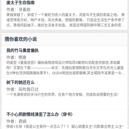
但是，为什么没有死？活着干什么，活着受人折磨，给人蹂躏、作践？外面突
废太子生存指南
十年修得同船渡，没准还能修得共枕眠呢。 晏旻红了耳朵，哼了一声：想得
他17岁，父亲殉职，母亲带着最小的弟弟妹妹和父亲的抚恤金改嫁，大妹远秋
然闪过一道巨大的闪电，将整个屋子照得通亮，两秒钟后，闪电消失，四周归
美！语气却不那么坚定。 蔺征西继续诱惑：我有资金、有技术、还有人脉，咱
病得气息奄奄。 远夏对母亲说：改嫁可以，把我弟妹和我爸的抚恤金都留下！
作者：寻香踪
于黑暗。但这两秒钟，也足以让倪晖看清室内的环境了，他有种莫名的熟悉
们双剑合璧，所向披靡。瞿延宁算什么？美国佬咱也不怕。咱俩联手打造一个
这次，他要救活大妹，绝不会再让这个不负责的女人联合外人来虐待他的弟弟
萧彧穿越了，穿成了一个被贬为庶人的废太子，流放鸟不生蛋的南蛮之地。 萧
感，但不是他的公寓，他皱起眉头努力想，这是他曾经的家。他怎么回到这里
芯片王国，不好吗？ 晏旻很难不心动：好！ 少年天才技术受vs深情温柔总裁攻
妹妹。 郁行一绝望了！斥巨资买来的救命稻草进口机床竟是一堆没法运转的废
彧觉得南方好，物产丰饶，风光秀美，想饿死都难。 只是这生活生产条件惨了
来了，谁带他来的？倪晖从床上跳下来，想去摸电灯开关，在墙上摸了半天才
铁，年纪比他爷爷还要老！ 眼看工厂就要倒闭，一个漂亮瘦弱的男孩走进车
点，萧彧捋起袖子，美好生活亲手创造。 就是还得提防朝中隔三岔五来的密探
想起来，这个屋子的灯开关好像是根灯绳，就在床头上拴着。于是他走到床
间：我会修。 在远夏灵巧双手的摆弄下，那台老机器终于顺利运转起来。 郁行
和刺客，不过也不怕，好吃好喝招待，还怕他们不嘴软？ 密探回去后汇报：废
边，摸到了灯绳，用力一拉，啪嗒一声，屋子里亮起了暖黄的光，确实是很多
一激动地抓紧远夏满是机油的手：小同志，太感谢了！有什么要求你尽管提！
太子终日饮酒寻欢，乐不思蜀，左拥右抱，皆为男色。 朝中人均放了心，好男
年前的那个房间，十岁之前，他一直都住在这里，墙壁上还贴着一张83版《射
猜你喜欢的小说
远夏眼中水雾氤氲，望着他曾经英年早逝的爱人，悄悄在心中说：我要你！这
色，连儿子都生不出来，必定对权位没了兴趣。 萧彧从左拥右抱中抽出胳膊：
雕英雄传》里郭靖和黄蓉的海报。
一次，我不会将你让给任何人。我要我们一起长命百岁，见证中国重工的辉
起开起开，小爷这是权宜之计，逢场作戏而已。 右抱对左拥说：打一场，谁赢
我的竹马重度偏执
煌。 一句话简介：继承上亿遗产后豪门老攻回来了。
就谁追。 裴凛之冷冷瞥他一眼：手下败将，我与殿下同衾而眠的时候你还不知
道在哪吃土呢。 不买股，1V1，种田基建文。
作者：栖崽
同类型《重度迷音》偏执痴情游戏设计师陆昂X敏感社恐配音员郁音,求收藏
呀！文案在下面——————本文：先婚后爱强制爱白月光文学白月光儿童医
生X神台顶流唱跳偏执歌手1、GOD4男团出道即巅峰,其主唱陆岑溪更是一头璀
璨金发,拥有天籁嗓音,直接问鼎顶流,其位置在圈内无人撼动,从未有女生在他的
树下的她还在么
眼睛里待够五秒,清贵寡淡地如上天的神。就在女粉丝以为陆岑溪这辈子都不会
喜欢女生时,他直接用自己的微博发了结婚证。【GOD4陆岑溪V：终于娶到
作者：风吹我已过
了】瞬间,微博瘫痪,全网疯了,原来陆岑溪不是不爱,是心中早有一个白月光。全
一个充满奇异的天马行空的世界，在各个地方穿梭，完成各自想要的生活！
网炸了！是谁！但更令人想不到的是,某次GOD4男团活动中,镜头切到后台,高
贵的男子单膝跪地,额头抵在少女手掌上,万般祈求：你还要把我丢下多少次,才
肯心甘情愿留在我身边啊？男人卑微的要低到尘埃里。全网更加爆炸！！！是
不小心把剧情线演歪了怎么办（穿书）
谁！！！！！我能不能去当当这个白月光！*简舒意五岁认识陆岑溪之后,陆岑
溪什么 都满足她,纵容她到无法无天的地步。人人都羡慕她,可只有她知道,陆岑
作者：君阙
溪对她的宠爱是病态的,她的世界里只能有陆岑溪一个人。她想逃离陆岑溪,十八
预收1古穿《我是公主我作一点怎么了？》 疑心病重女主*沉默寡言男主,公主*