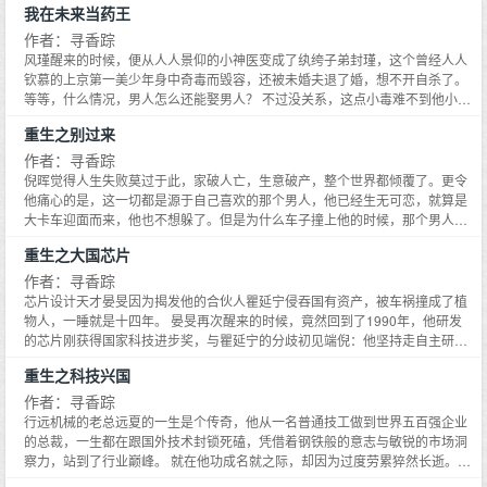
我在未来当药王
作者：寻香踪
风瑾醒来的时候，便从人人景仰的小神医变成了纨绔子弟封瑾，这个曾经人人
钦慕的上京第一美少年身中奇毒而毁容，还被未婚夫退了婚，想不开自杀了。
等等，什么情况，男人怎么还能娶男人？ 不过没关系，这点小毒难不到他小神
医。当风瑾再次顶着一张绝色无双的脸出现在世人面前时，有人变了颜色，连
重生之别过来
天下第一奇毒都毁不了他的容，下次还是用硫酸吧。 风瑾又一次看着躺在他院
子里挣扎的歹徒，皱眉对躺椅上的前特种兵说：麻烦下次别在我药圃里解决好
作者：寻香踪
么？把我的药压坏了。 成君昊无奈地摊手：那不是杂草吗？ 风瑾赏他个白眼：
倪晖觉得人生失败莫过于此，家破人亡，生意破产，整个世界都倾覆了。更令
百草都是药，懂不懂？你病已经好了，怎么还不回去？明明瘫痪已经治好了，
他痛心的是，这一切都是源于自己喜欢的那个男人，他已经生无可恋，就算是
怎么还赖在他家不走啊。 成君昊呲牙一笑：你救了我的命，我决定以身相许，
大卡车迎面而来，他也不想躲了。但是为什么车子撞上他的时候，那个男人会
终身给你当保镖。 风瑾哼了一声，保镖是假，觊觎他的美色才是真吧。 盛世美
扑上来？然后他发现自己重生了，还看见了一对晶亮的狼崽子一般的眼睛盯着
重生之大国芯片
颜神医受 x 特种兵攻 本故事纯属虚构，不要用其中的方子去救人，全都是瞎胡
自己，仿佛自己是一块大肥肉，倪晖惊叫一声：变态，别过来！PS：双重生，
扯！ 作者下一篇待开的现耽文轻灵异文《一不小心把仇鸟养大了》by寻香踪，
你追我躲的故事，至于谁养成谁，那就看谁的本领大了。第一章：1992万岁倪
作者：寻香踪
求个收藏 APP小天使请搜专栏进行收藏 电脑请戳： 手机请戳： 梧桐树受VS凤
晖是被一阵急雨敲打雨棚的声音惊醒的，他睁开眼睛，发现自己躺在床上，四
芯片设计天才晏旻因为揭发他的合伙人瞿延宁侵吞国有资产，被车祸撞成了植
凰攻 文案 梧桐修炼几千年好不容易才修成人型，巴巴地从深山来到人间寻找自
周一片漆黑，看不到所处的环境。窗户没关，外面雨下得非常大，雨水已经溅
物人，一睡就是十四年。 晏旻再次醒来的时候，竟然回到了1990年，他研发
己丢失的精魄。却在自己的本体树下捡到了一只没长毛的傻鸟，作为动物爱好
到了床上，落在了他的脸上、胳膊上，湿漉漉的，感觉并不难受，丝丝沁凉，
的芯片刚获得国家科技进步奖，与瞿延宁的分歧初见端倪：他坚持走自主研发
者，梧桐自然是要将傻鸟养起来了。结果傻鸟越长越华丽，等等，这不是当初
有种舒适感。是医院吗？倪晖心想。他动了动手脚，发现可以正常活动，并没
路线，瞿延宁只想干代工赚快钱，两人经营理念不可调和。 这一次，晏旻干脆
涅槃时引来天火烧了自己的凤凰吗？ 一不小心把自己的仇人养大了肿么办？是
重生之科技兴国
有疼痛的感觉，心下觉得奇怪，伸手摸了摸脑袋和身上，并没有任何痛楚的感
地递交了辞呈，他要证明自主研发的道路是正确的，用实力击败瞿延宁。 ------
杀了吃呢还是杀了吃呢？ 梧桐扶着酸痛的腰看着将自己吃干抹净的凤凰，唉，
觉，也没有被包扎的痕迹。自己没事，被救了？那水向东呢，他怎么样了？倪
------- 单干后，技术宅晏旻惊恐地发现：生意还没开张，钱就快没了，员工的
作者：寻香踪
心慈手软的下场就是被吃。
晖躺在那儿，努力回忆着失去意识前的那一刻，那辆大卡车开过来的时候，自
工资快发不起了！怎么办？ 就在他一筹莫展之际，有人敲开了他的办公室，笑
行远机械的老总远夏的一生是个传奇，他从一名普通技工做到世界五百强企业
己全然没有闪避，反正他也不想活了。就在卡车撞上他的那一瞬间，他听见有
盈盈地问：晏总，缺合伙人吗？ 晏旻看着蔺征西的桃花眼，又惊又喜：你、你
的总裁，一生都在跟国外技术封锁死磕，凭借着钢铁般的意志与敏锐的市场洞
人在惊呼自己的名字，他猛地转头，看见水向东朝自己扑了过来，然而一切都
怎么回来了？这个男人在他成植物人后照顾了他十四年，他曾发誓要以身相许
察力，站到了行业巅峰。 就在他功成名就之际，却因为过度劳累猝然长逝。举
迟了，剧痛来临的时候，他勾了勾嘴角，释然地笑了：死了最好，一了百了！
的。 蔺征西笑得勾人：有人的宏图伟业好像遇到挫折，我想来跟他同舟共济。
国震惊，无不扼腕叹息。 远夏再次醒来的时候，他发现自己回到了1978年，