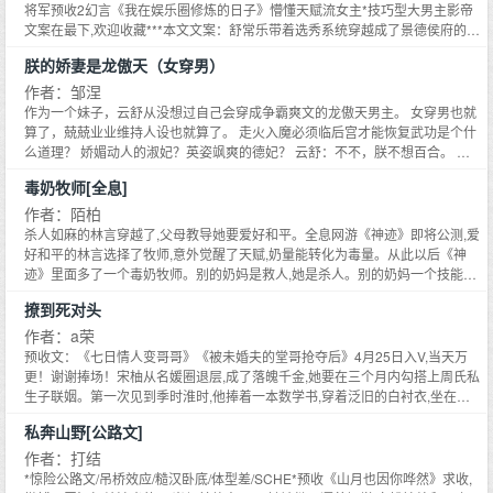
岁那年,她做到了。意意,我答应你,让你离开,但是下次我见到你,我就要你全心全
将军预收2幻言《我在娱乐圈修炼的日子》懵懂天赋流女主*技巧型大男主影帝
意留在我身边！十八岁的陆岑溪温柔藏刀,一步步逼近简舒意。简舒意受不住这
文案在最下,欢迎收藏***本文文案：舒常乐带着选秀系统穿越成了景德侯府的嫡
样的诱惑,点头答应。她离开陆家的那天,是深夜,她回头,看着站在豪华别墅跟前
出小姐,可是她的系统目标明明是成为国际巨星啊？系统：好像是关键词搜索的
的陆岑溪,陆岑溪像极了胸有成竹的猎人,而她不过是他早就看中的猎物。她想,
朕的娇妻是龙傲天（女穿男）
时候出错了,搜选秀结果进错了世界。系统：你这个身份参合进剧情线了,这个世
她一定不能被抓住。一场猫抓老鼠的游戏拉开序幕。可七年后,简舒意看着站在
界的意识花了大笔积分买我们演完时间线。你要是不想演我们现在走也可以。
作者：邹涅
娱乐圈顶端的男人,缓缓向她走来,她的心瞬间跌入深海……——————你们都
舒常乐：我这个身份的结局是？系统：我看看……因为对太子求而不得,只能孤
作为一个妹子，云舒从没想过自己会穿成争霸爽文的龙傲天男主。 女穿男也就
说我如神明,可是你们都不知道,她却是我的神明,从小照在我的世界,让我的世界
独地坐拥百万家产寂寞度日。舒常乐：！！舒常乐：我演！不是因为百万家产
算了，兢兢业业维持人设也就算了。 走火入魔必须临后宫才能恢复武功是个什
有了第一束光——陆岑溪#强娶豪夺#爱你成魔成神#——————《重度迷
也不是因为积分,主要是我觉得我的演技还需要磨练一下。男主视角周章庭是大
么道理？ 娇媚动人的淑妃？英姿飒爽的德妃？ 云舒：不不，朕不想百合。 赤
音》文案：偏执痴情游戏设计师陆昂X敏感社恐配音员郁音阳春三月,陆昂这个
周的太子,文武双全风光霁月。可惜这是在所谓的剧情开始之前。等到一个固定
胆忠心的武将？智勇双全的谋臣？ 云舒：不不，朕也不想耽美。 就在满朝文武
名字响彻南宜市,成为南宜市商界新贵,霎那间,男人女人们费尽心思想接近他。
毒奶牧师[全息]
的节点,他会不受控制地爱上一个小白花模样的女人,为了她和包括但不限于的太
着急上火的时候，一个特立独行的小宫女引起了云舒的注意 谢景披荆斩棘十年
某日,陆昂一身黑色西装,一丝不苟接受媒体采访。记者问：不知是什么让陆先生
傅的孙子,内阁大臣的儿子,大将军的儿子等大打出手。他想过反抗,可只要他一
奋战，终于一统天下登基御极， 却在第二天穿成了一个获罪抄家的小宫女！ 弱
作者：陌柏
放弃京城优渥的条件,选择来南宜市发展？南宜市不过是个四线城市,不足以让这
扰乱剧情线,时间又会退回到最开始的节点。这次,他又是回到了最初。他嘲讽地
小、可怜、无助！ 偏偏龙椅上还有一个皇帝，霸着他的江山和妃嫔。 能忍吗？
杀人如麻的林言穿越了,父母教导她要爱好和平。全息网游《神迹》即将公测,爱
位京城爷来这个小地方。男人一直挂着虚假笑容的脸上,不知想到什么,竟然有一
看着熟悉的一幕,可是这次却有些不一样了。景德侯府的小姐本应该说出的台词
当然不能忍！ 再后来，谢景发现， 这狗日的人生，没有什么是不能忍的 双性
好和平的林言选择了牧师,意外觉醒了天赋,奶量能转化为毒量。从此以后《神
丝温情：我来追人。直白地让人脸充血,全场哗然！是谁！让京城爷千里迢迢来
在这一次好像是卡壳了一样。舒常乐：你这个贱/人（看台词）你这样的身份
转文，不会转回来，又名《穿成男主后一不小心推了前男主》 锦鲤系团宠男主
迹》里面多了一个毒奶牧师。别的奶妈是救人,她是杀人。别的奶妈一个技能下
追！全网爆炸！**郁音,25岁,自认为普普通通,除音色出众无其他特长。某日,郁
（再看一眼）怎么配的上太子！周章庭突然间有了兴趣再试一次,试试看他能不
高岭之花命运多舛女主 纯架空，1v1小甜饼，双c
去,众人血量瞬间回满,她一个技能下去,众人血量瞬间清空。众人哭泣：求求林
音赴约刚坐在相亲男对面,手机立刻弹出一条信息。【陆昂：音音敢吃,试一
能挣脱这个世界的枷锁。————穿书觉醒npc男主??演技很差女主舒常乐：
撩到死对头
言你不要在奶人了！下一本《带着淘宝穿越修真界》点击作者专栏可查看文
下。】窗外是车内男人阴沉的脸。**门内,郁音清晰感受到男人强硬、霸占地不
对不起,我是收了积分帮忙办事的时间线什么时候结束啊,我想当一个孤独富
案：林语穿越了,附带了一个淘宝系统。她能在淘宝上买东西,也能将修真界的上
作者：a荣
留余力地在用他的气息标记着她：音音,你想玩追人游戏我陪你玩,但只能是我追
婆……啊,不是,我要去当巨星啊。周章庭：（威胁笑）你休想Ps女主的心理波
架卖出去。从此她开启了倒卖各种物资的生活。什么？各种蔬菜水果居然能在
预收文：《七日情人变哥哥》《被未婚夫的堂哥抢夺后》4月25日入V,当天万
你,也只能让我追到！
动be like:我的演技哪里出了问题？这个男主演技不行啊。他为什么要笑场？
现代卖出高价？修真界珍贵的符箓居然在淘宝上9.9包邮一大堆？淘宝上9.9买
更！谢谢捧场！宋柚从名媛圈退层,成了落魄千金,她要在三个月内勾搭上周氏私
——以下是预收预收1古穿《我是公主我作一点怎么了？》 疑心病重女主*沉默
下的小鸟居然是修真界早已灭绝的凤凰？
生子联姻。第一次见到季时淮时,他捧着一本数学书,穿着泛旧的白衬衣,坐在阳
寡言男主,公主*将军预收2幻言《我在娱乐圈修炼的日子》名字可能会改,用幻境
光明媚的图书馆,气质清俊,高冷不可侵犯。好友在她耳边说：这就是周家私生
披着全息技术的皮拍戏的世界懵懂天赋流女主*技巧型大男主影帝预收1文案李
私奔山野[公路文]
子,妥妥高岭之花,难度不小。宋柚在图书馆里,盯了他两个小时。期间有两位美
源玉穿越之后,还一直耿耿于怀自己现代的男朋友有没有跟着一起过来。明明一
女前去搭讪,失落而归。宋柚做了第三位搭讪者。她径直坐到他对面,翘着长腿,
作者：打结
起落水的,若是只有她一人穿越,这也太亏了。倒不是她对男朋友情根深种,哦不,
高跟鞋不小心踢到他。她不见一丝歉意地笑道：喂,弟弟,知道普勒米德吗？普勒
*惊险公路文/吊桥效应/糙汉卧底/体型差/SCHE*预收《山月也因你哗然》求收,
穿越之前正好在闹分手来着,是前男友了。只是在这段分手的感情里,外人看来总