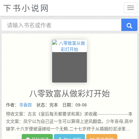
下书小说网
八零致富从做彩灯开始
作者：
寻香踪
状态：完本
日期：09-06
预收文案：古言《皇后每天都要求和离》求收藏--------------------本
文文案：凤宁以为自己这一生可以算得上逆风翻盘。少年丧母,高中
辍学,十六岁便被逼嫁给一个无赖,二十七岁终于从婚姻的泥淖里脱
身。从此以后她专注于事业,成为灯彩制作技艺传承人,并拿到了全