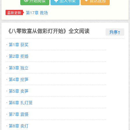
开始阅读
加入书架
直达底部
国灯彩艺术设计的冠军,还成了全国年度十大非遗人物候选人。然而
就在人生达到巅峰的一刻,凤宁意外重生了,回到了前夫提亲的时
第17章 救场
最新更新
候。凤宁想都不想,直接拒婚。吃过的苦她必不可能再吃,从此她的
人生要走一条坦途。守护好身边的亲人,努力回报所有曾经给予她帮
《八零致富从做彩灯开始》全文阅读
助的人。她要凭着自己的双手,扎出一段绚丽的人生。至于爱情,成
升序↑
功的女人不需要那个！可那个兵哥哥是怎么回事？她不过是为了救
第1章 获奖
人做了一次人工呼吸,对方竟大有以身相许的架势。盛世安急得抓心
挠肺：我喜欢的人明明也喜欢我,为什么就不肯接受我的表白？在线
第2章 拒婚
等,挺急的！PS：本文原名《八零华灯高照》。------------------------
---------------------------作者古言预收《皇后每天都要求和离》求收
第3章 独立
藏预收文案：岳平安一不小心穿越了,一不小心成了富甲一方的女地
第4章 挖笋
主,又一不小心嫁了个闲散王爷做王妃,至此,她对这一切还是很满意
的。直到正值盛年的九五之尊突然驾崩,她的夫君被赶鸭子上架,黄
第5章 卖笋
袍加身,成为天下至尊。岳平安倏然变成了皇后。岳平安不满意了,
她不想做被困在深宫的皇后,从此,和离成了帝后每天的日常。岳平
第6章 扎灯笼
安：陛下,妾今日宴会之上令太妃颜面扫地,犯了七出之不顺父母罪,
第7章 震慑
请陛下赐我休书一封。皇帝：梓童,先不说这个,今日有加急险情呈
报陇西地区蝗灾严重。卿可有妙法能解？岳平安：信快拿来我看
第8章 卖灯
看。皇帝在袖袍里比剪刀手：打消皇后和离念头最好的办法,就是让