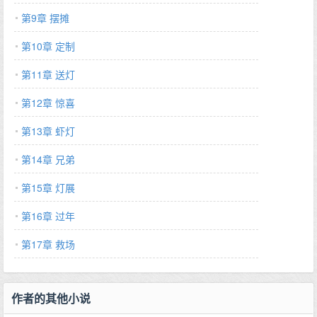
忧国忧民的皇后忙起来。这是一篇种田基建文。-----------------------
第9章 摆摊
作者已完结言情文《重回1988》《高不可攀》《男主他不让我混吃
第10章 定制
等死》《又见1982》《命中注定》《重生之奋斗在激情年代》等,
请专栏自取食用。…
第11章 送灯
第12章 惊喜
第13章 虾灯
第14章 兄弟
第15章 灯展
第16章 过年
第17章 救场
作者的其他小说