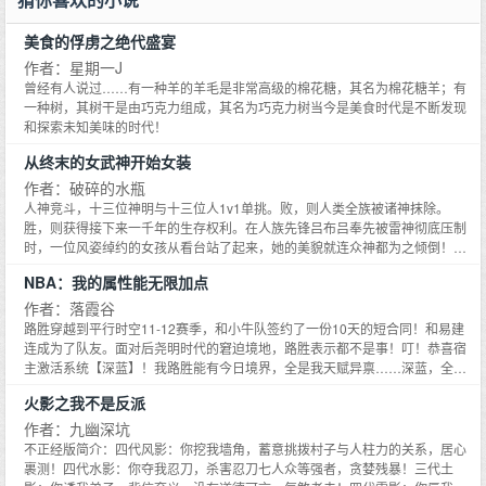
候。凤宁想都不想,直接拒婚。吃过的苦她必不可能再吃,从此她的人生要走一条
雕英雄传》里郭靖和黄蓉的海报。
坦途。守护好身边的亲人,努力回报所有曾经给予她帮助的人。她要凭着自己的
美食的俘虏之绝代盛宴
双手,扎出一段绚丽的人生。至于爱情,成功的女人不需要那个！可那个兵哥哥是
怎么回事？她不过是为了救人做了一次人工呼吸,对方竟大有以身相许的架势。
作者：星期一J
盛世安急得抓心挠肺：我喜欢的人明明也喜欢我,为什么就不肯接受我的表白？
曾经有人说过……有一种羊的羊毛是非常高级的棉花糖，其名为棉花糖羊；有
在线等,挺急的！PS：本文原名《八零华灯高照》。-----------------------------------
一种树，其树干是由巧克力组成，其名为巧克力树当今是美食时代是不断发现
----------------作者古言预收《皇后每天都要求和离》求收藏预收文案：岳平安一
和探索未知美味的时代！
不小心穿越了,一不小心成了富甲一方的女地主,又一不小心嫁了个闲散王爷做王
从终末的女武神开始女装
妃,至此,她对这一切还是很满意的。直到正值盛年的九五之尊突然驾崩,她的夫
君被赶鸭子上架,黄袍加身,成为天下至尊。岳平安倏然变成了皇后。岳平安不满
作者：破碎的水瓶
意了,她不想做被困在深宫的皇后,从此,和离成了帝后每天的日常。岳平安：陛
人神竞斗，十三位神明与十三位人1v1单挑。败，则人类全族被诸神抹除。
下,妾今日宴会之上令太妃颜面扫地,犯了七出之不顺父母罪,请陛下赐我休书一
胜，则获得接下来一千年的生存权利。在人族先锋吕布吕奉先被雷神彻底压制
封。皇帝：梓童,先不说这个,今日有加急险情呈报陇西地区蝗灾严重。卿可有妙
时，一位风姿绰约的女孩从看台站了起来，她的美貌就连众神都为之倾倒！站
法能解？岳平安：信快拿来我看看。皇帝在袖袍里比剪刀手：打消皇后和离念
起来啊！失去双腿的吕布竟在她的呐喊下重新站了起来……
头最好的办法,就是让忧国忧民的皇后忙起来。这是一篇种田基建文。------------
NBA：我的属性能无限加点
-----------作者已完结言情文《重回1988》《高不可攀》《男主他不让我混吃等
作者：落霞谷
死》《又见1982》《命中注定》《重生之奋斗在激情年代》等,请专栏自取食
路胜穿越到平行时空11-12赛季，和小牛队签约了一份10天的短合同！和易建
用。
连成为了队友。面对后尧明时代的窘迫境地，路胜表示都不是事！叮！恭喜宿
主激活系统【深蓝】！我路胜能有今日境界，全是我天赋异禀……深蓝，全部
加满！叮！篮板属性突破极限，获得专属天赋【预判篮板球落点】！叮！投篮
火影之我不是反派
属性突破极限，获得专属天赋【四仰化三铁】（可进化）！叮！耐力属性突破
极限，获得专属天赋【体能无限】！叮！……三个赛季后，得分王、篮板王、
作者：九幽深坑
助攻王、抢断王、盖帽王！路胜：我不做选择，我全都要！诺维斯基的核心地
不正经版简介：四代风影：你挖我墙角，蓄意挑拨村子与人柱力的关系，居心
位？抢了！。雷霆三少？干了！恐怖的宇宙勇？直接摁死！路胜：我打球只有
裹测！四代水影：你夺我忍刀，杀害忍刀七人众等强者，贪婪残暴！三代土
一种风格，莽就完事了！