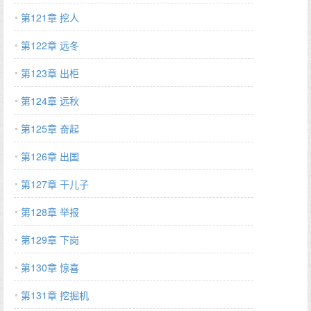
第121章 挖人
第122章 远冬
第123章 出柜
第124章 远秋
第125章 奋起
第126章 出国
第127章 干儿子
第128章 举报
第129章 下岗
第130章 惊喜
第131章 挖掘机