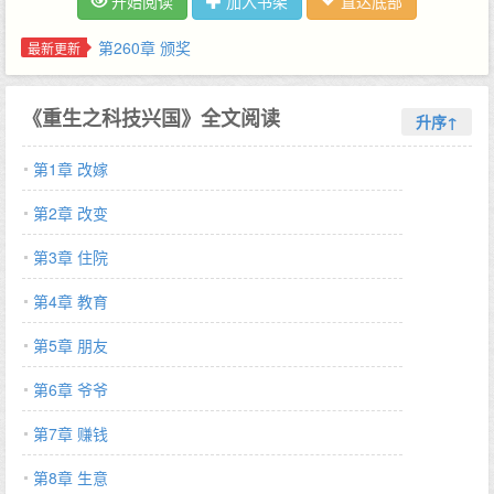
开始阅读
加入书架
直达底部
次醒来的时候，他发现自己回到了1978年，他17岁，父亲殉职，
母亲带着最小的弟弟妹妹和父亲的抚恤金改嫁，大妹远秋病得气息
第260章 颁奖
最新更新
奄奄。 远夏对母亲说：改嫁可以，把我弟妹和我爸的抚恤金都留
下！ 这次，他要救活大妹，绝不会再让这个不负责的女人联合外人
《重生之科技兴国》全文阅读
来虐待他的弟弟妹妹。 郁行一绝望了！斥巨资买来的救命稻草进口
升序↑
机床竟是一堆没法运转的废铁，年纪比他爷爷还要老！ 眼看工厂就
第1章 改嫁
要倒闭，一个漂亮瘦弱的男孩走进车间：我会修。 在远夏灵巧双手
的摆弄下，那台老机器终于顺利运转起来。 郁行一激动地抓紧远夏
第2章 改变
满是机油的手：小同志，太感谢了！有什么要求你尽管提！ 远夏眼
中水雾氤氲，望着他曾经英年早逝的爱人，悄悄在心中说：我要
第3章 住院
你！这一次，我不会将你让给任何人。我要我们一起长命百岁，见
第4章 教育
证中国重工的辉煌。 一句话简介：继承上亿遗产后豪门老攻回来
了。…
第5章 朋友
第6章 爷爷
第7章 赚钱
第8章 生意