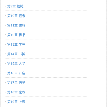
第9章 摆摊
第10章 报考
第11章 越城
第12章 租书
第13章 学车
第14章 书摊
第15章 大学
第16章 开店
第17章 遇见
第18章 家教
第19章 上课