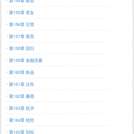
第154章 聚会
第155章 老友
第156章 日常
第157章 章亮
第158章 回归
第159章 金融风暴
第160章 新品
第161章 过年
第162章 暴雨
第163章 抗洪
第164章 抢险
第165章 招标