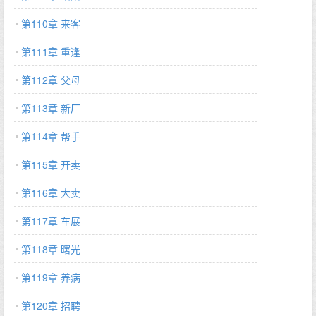
第110章 来客
第111章 重逢
第112章 父母
第113章 新厂
第114章 帮手
第115章 开卖
第116章 大卖
第117章 车展
第118章 曙光
第119章 养病
第120章 招聘