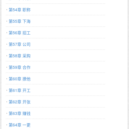
第54章 职称
第55章 下海
第56章 招工
第57章 公司
第58章 采购
第59章 合作
第60章 撩他
第61章 开工
第62章 开张
第63章 赚钱
第64章 一更