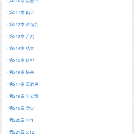
第210章 请愿书
第211章 舆论
第212章 咨询会
第213章 舌战
第214章 结果
第215章 转型
第216章 塔吊
第217章 慕尼黑
第218章 分公司
第219章 雪灾
第220章 合作
第221章 5.12