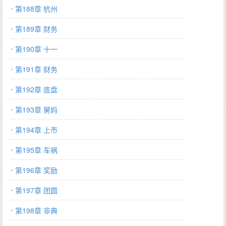
第188章 杭州
第189章 财务
第190章 十一
第191章 财务
第192章 底盘
第193章 舅妈
第194章 上市
第195章 车祸
第196章 奖励
第197章 团圆
第198章 非典