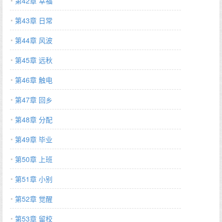
第42章 幸福
第43章 日常
第44章 风波
第45章 远秋
第46章 触电
第47章 回乡
第48章 分配
第49章 毕业
第50章 上班
第51章 小别
第52章 觉醒
第53章 留校