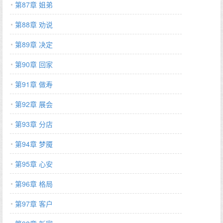
第87章 姐弟
第88章 劝说
第89章 决定
第90章 回家
第91章 做寿
第92章 展会
第93章 分店
第94章 梦魇
第95章 心安
第96章 格局
第97章 客户