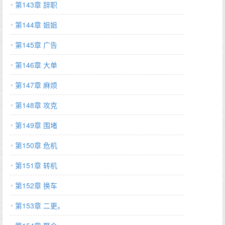
第143章 辞职
第144章 姐姐
第145章 广告
第146章 大单
第147章 麻烦
第148章 攻克
第149章 围堵
第150章 危机
第151章 转机
第152章 换车
第153章 二更。