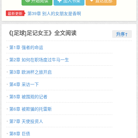
开始阅读
加入书架
直达底部
生,互相拳脚相加。随便去拜仁慕尼黑采访,就让球员通道混乱,引来
各路巨星围观,争着被采访。去英超,西甲随便出差几天,天王巨星主
第39章 别人的女朋友是香啊
最新更新
动将好基友秘闻拱手送上,只为求一个带有号码牌的签名。这该死的
强者气质！图南无论如何也不想再过这种开挂的人生,她的目标只有
《[足球]足记女王》全文阅读
一个,那就是将自己的小破新闻社发展壮大,成为整个足球界最强的
升序↑
专业报纸！PS：本质是一篇票足球帅哥的爽文,爽就完了！…
第1章 强者的命运
第2章 如何在职场度过牛马一生
第3章 欧洲杯之旅开启
第4章 采访一下
第5章 被围观的记者
第6章 被欺骗的托雷斯
第7章 天使投资人
第8章 巨债