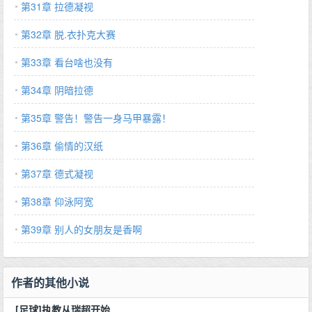
第31章 拉德凝视
第32章 脱.衣扑克大赛
第33章 看台啥也没有
第34章 阴暗拉德
第35章 警告！警告一身马甲暴露！
第36章 偷情的汉纸
第37章 德式凝视
第38章 仰泳阿宽
第39章 别人的女朋友是香啊
作者的其他小说
[足球]执教从瑞超开始