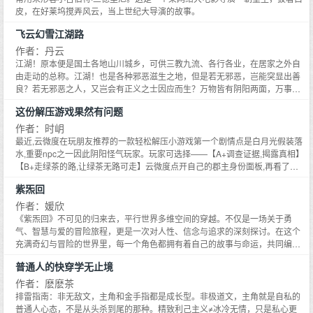
风翻盘,成为业内翘楚。记者发布会上,媒体长枪短炮问黎谷雨是怎么做到的,向
皮，在好莱坞搅弄风云，当上世纪大导演的故事。
来绝俗离世的裕公子露了面。黎小姐安好。他长身立于竹骨伞下,对着镜头斯文
哂笑,黎小姐过河拆桥,拆得好。–拉扯甜文–1v1,结局HE
飞云幻雪江湖路
作者：丹云
江湖！原本便是国土各地山川城乡，可供三教九流、各行各业，在居家之外自
由走动的总称。江湖！也是各种邪恶滋生之地，但是若无邪恶，岂能突显出善
良？若无邪恶之人，又岂会有正义之士因应而生？万物皆有阴阳两面，万事也
有正反两面，为邪？为善？也因人、时、地之不同，各有不同的看法。而人
这份解压游戏果然有问题
性！所谓人不为己，天诛地灭。上自皇帝，下至庶民，每个人的内心中，多多
少少皆有善恶之念及一己私心，只差于突显于善，或是沉沦于恶。所为之事，
作者：时岄
利人损己为大善，利人不利己为小善，利人利己则属持平之善，损人利己为私
最近,云微度在玩朋友推荐的一款轻松解压小游戏第一个剧情点是白月光假装落
心之恶，损人又不利己为邪恶。
水,重要npc之一因此阴阳怪气玩家。玩家可选择——【A+调查证据,揭露真相】
【B+走绿茶的路,让绿茶无路可走】云微度点开自己的郡主身份面板,再看了眼
在场其他npc确保自己拿了全场最高身份,她当即自定义选项【一鞭子抽上还在
紫炁回
喋喋不休的小少爷】随后漫不经心地开口：满意吗？所有人：？！*一周后。被
狗男人们气成高血压的朋友点开聊天框正要吐槽,才发现一周前发错了游戏链
作者：媛欣
接。朋友：你还好吗？云微度：还不错。云微度发来一张截图。【恭喜玩家获
《紫炁回》不可见的归来去，平行世界多维空间的穿越。不仅是一场关于勇
得稀有称号】【您的恶名响彻整个王都】云微度：挺解压的。朋友：……朋
气、智慧与爱的冒险旅程，更是一次对人性、信念与追求的深刻探讨。在这个
友：我之前手滑发错链接云微度：？朋友：这玩意是乙女游戏观前提醒：1.本
充满奇幻与冒险的世界里，每一个角色都拥有着自己的故事与命运，共同编织
文又名《虽然我误解了游戏属性但懒得重开就这样吧》2.男主不是游戏人物本
出一幅幅动人心魄的画卷。在遥远的云隐大陆上，星辰与命运交织成一幅幅未
普通人的快穿学无止境
文预计2月5日入v
解的画卷。曲靖仙子，王英凤，一位被时光轻抚的佳人，其眼眸中藏着对过往
的哀愁与未来的期许。她不仅掌握着操控时间与空间的秘术，更怀揣着一颗渴
作者：麽麽茶
望守护这片土地安宁的心。一次偶然的机会，她于星辉之下，发现了陨落凡间
排雷指南：非无敌文，主角和金手指都是成长型。非极道文，主角就是自私的
的流星令，这枚古老的神器，似乎正引领着一场前所未有的变革。
普通人心态，不是从头杀到尾的那种。精致利己主义≠冰冷无情，只是私心更