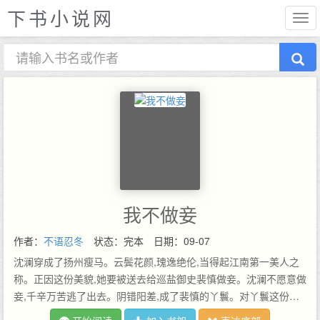
下书小说网
我不做妾
作者：
不语忍冬
状态：完本
日期：09-07
沈澜穿成了扬州瘦马。云鬓花颜,瑰逸绝伦,当得起江南第一美人之
称。正因这份美貌,她要被送去给巡盐御史裴慎做妾。沈澜不愿意做
妾,千辛万苦逃了出去。阴错阳差,成了裴慎的丫鬟。对丫鬟这份工
作,沈澜尚算满意。虽然全年无休007,但薪俸极高,常有外快。更让