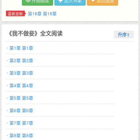
开始阅读
加入书架
直达底部
她满意的是裴慎快要成亲了。只等裴慎成婚后,她便能销去奴籍,靠
着自己积攒的人脉、钱财,快快乐乐过完这辈子。就在她满心欢喜,
第18章 第18章
最新更新
只等放良之时,忽然发现,裴慎想纳她为妾。沈澜：我不做妾。*裴慎
三年前就想纳沈澜为妾,只是因为守孝不得已忍了三年。越隐忍,越
《我不做妾》全文阅读
克制,想得到她的心思就越强烈。如今三年已过,将要成亲,正是纳妾
升序↑
的好时候。*裴慎一生顺风顺水,官路亨通,遇到沈澜,才知道世间唯情
第1章 第1章
爱二字,最是摧心折肝。阅读指南：1. 强取豪夺,带球跑,追妻火葬场
文学。2. 本文会出现两次时光大法3. 女主很美,所以文中会出现很
第2章 第2章
多描写女主美貌的句子4. 男主很狗。5. 请大家友爱看文,不要人身
攻击,谢谢接下来是我的预收文：《大文豪》知名编剧林清微穿成了
第3章 第3章
晴耕雨读,诗书传家的读书人家小娘子。只可惜,高门大户已破败没
第4章 第4章
落,成了蓬门荜户,破屋漏瓦。唯一值钱的只剩下她与韩家七郎婚
约。韩家绵延三百年,世家子弟无数。七郎韩续美姿仪,性颖慧,弓马
第5章 第5章
娴熟,骑射俱佳,博通经籍,文采风流。年少登科,乃天子心腹,朝中重
臣。可穿过来的林清微二话不说,先去解除婚约,换得白银百两。补
第6章 第6章
一补漏瓦,修一修破灶再买一支笔,一刀纸,写点东西挣点钱吧。*万国
第7章 第7章
来朝,仓廪俱实,稻米流脂粟米白。市列珠玑,户盈罗绮,酒如清露鲊如
花。值此元贞年间,盛世之象,自当煮酒煎茶趁年华。阅读指南：1.
第8章 第8章
文豪类,女主靠写话本子赚钱吃饭,一步步成名,会出现文中文2. 偏事