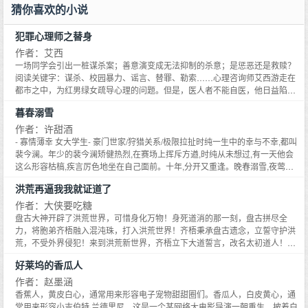
猜你喜欢的小说
犯罪心理师之替身
作者：艾西
一场同学会引出一桩谋杀案；善意演变成无法抑制的杀意；是惩恶还是救赎？
阅读关键字：谋杀、校园暴力、谣言、替罪、勒索……心理咨询师艾西游走在
都市之中，为红男绿女疏导心理的问题。但是，医人者不能自医，他日益陷入
到可怕的幻觉中。为了走出困境，他决定暂别心理游医的工作，转而专心和朋
暮春溺雪
友老威做起了生意。不过，仿佛冥冥之中有可怕的手，搅动着他的生活……老
威的同学会上，艾西假冒未到场的同学刘紫建，本以为会如鱼得水，不料这个
作者：许甜酒
恶作剧却让众人纷纷躲避他。正当艾西疑惑不解之时，姗姗来迟的美女自称宋
- 寡情薄幸 女大学生- 豪门世家/狩猎关系/极限拉扯时纯一生中的幸与不幸,都叫
丹，众人大惊失色，对他二人指指点点！刘紫建和宋丹发生了什么？艾西碰了
裴今澜。年少的裴今澜矫健热烈,在赛场上挥斥方遒,时纯从未想过,有一天他会
一鼻子灰，只好悻悻然离开，结果撞上警察径直向同学会而来。原来，真正的
这么形容枯槁,疾言厉色地坐在自己面前。十年,分开又重逢。晚春溺雪,夜莺高
刘紫建在同学会开始之前就被人残杀在不远的小树林里，是谁，为什么要杀
歌。＊阿纯,你也晓得,错了的人总要受惩罚。时纯趴在裴今澜的臂弯,嗡声应他,
洪荒再逼我我就证道了
他？警察一路追踪，发现老威的同学宋丹十年前就已经死亡。出现在同学会上
嗯,你要把自己困在荒园,那我就做一只夜莺,替你报时守势,夜夜长鸣。裴今澜,你
的那个宋丹又是何人？她为何要冒名顶替？
看到了吗？我在爱你。——时纯注意事项：1.男主跟腱断裂(能走无法治愈)2.女
作者：大侠要吃糖
主出场有男朋友3.年龄差6岁,结局HE4.于9.23日自14章倒v,感谢支持~——《困
盘古大神开辟了洪荒世界，可惜身化万物！身死道消的那一刻，盘古拼尽全
渡寒鸦》求收藏——沪城古董世家公子 动漫原画设计师–温柔矜贵 钓系勾人传
力，将胞弟齐梧融入混沌珠，打入洪荒世界！齐梧秉承盘古遗念，立誓守护洪
闻裕公子有三好：古玩,风骨,与皮相。黎谷雨坐在时序动漫的老板椅上,斜插铅
荒，不受外界侵犯！来到洪荒新世界，齐梧立下大道誓言，改名太初道人！传
笔挽长发,盯着对话框忍了又忍,拧眉骂了句：什么装x玩意。为了给公司挣条活
道洪荒，立护道宗；收大徒弟，玄元道君；二徒弟，凤族小公主彩凤；三徒
好莱坞的香瓜人
路,顺便实现自己的设计构想,黎谷雨自我洗脑一整夜,忍辱负重,描眉画眼,火速整
弟，六耳猕猴通天：算了，我还是拜叔父为师吧；女娲
了一套行头,娇滴滴跑去双抛桥截人。裕先生安好。她佯装惊讶,迭声又道：裕先
作者：赵墨涵
生幸会。身着茶色唐装的年轻人回头,美人着旗袍,拎着高跟鞋,赤脚踩在青苔石
香蕉人，黄皮白心，通常用来形容电子宠物甜甜圈们。香瓜人，白皮黄心，通
阶上。他抬抬手,招呼她,脚心凉,过来。＊三年后,时序动漫靠一部古董衍生漫逆
常用来形容小吉伯特·兰德里尼。这是一个某网络大电影导演一朝重生，披着白