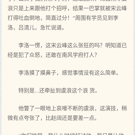
浪只是上来跟他打个招呼，结果一巴掌就被宋云峰
打得吐血倒地，简直过分！”周围有学员见到李
洛，吕清儿，急忙说道。
李洛一愣，这宋云峰这么张狂的吗？明知道已
经是犯了众怒，还敢在南风学府打人？
李洛摸了摸鼻子，感觉事情没有这么简单。
特别是...还牵扯到虞浪这个浪 货。
他瞥了一眼地上哀嚎不断的虞浪，这演技，稍
微有点夸张了，比赵阔还是要差一点。