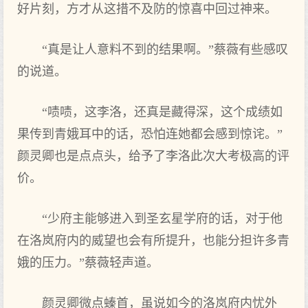
好片刻，方才从这措不及防的惊喜中回过神来。
“真是让人意料不到的结果啊。”蔡薇有些感叹
的说道。
“啧啧，这李洛，还真是藏得深，这个成绩如
果传到青娥耳中的话，恐怕连她都会感到惊诧。”
颜灵卿也是点点头，给予了李洛此次大考极高的评
价。
“少府主能够进入到圣玄星学府的话，对于他
在洛岚府内的威望也会有所提升，也能分担许多青
娥的压力。”蔡薇轻声道。
颜灵卿微点螓首，虽说如今的洛岚府内忧外