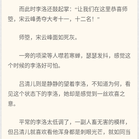
而此时李洛还鼓起掌：“让我们在这里恭喜师
箜，宋云峰勇夺大考十一，十二名！”
师箜，宋云峰面如死灰。
一旁的项梁等人噤若寒蝉，瑟瑟发抖，感觉这
个时候的李洛好可怕。
吕清儿则是静静的望着李洛，不知道为何，看
见这个状态下的李洛，她却是感觉到一丝欢喜之
意。
平常的李洛太低调了，一副人畜无害的模样，
但吕清儿就喜欢看他浑身都是刺眼光芒，就如同当