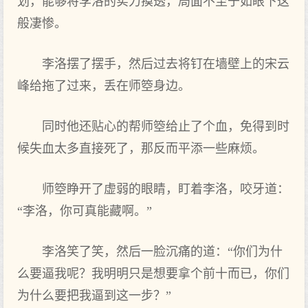
划，能够将李洛的实力摸透，局面不至于如眼下这
般凄惨。
李洛摆了摆手，然后过去将钉在墙壁上的宋云
峰给拖了过来，丢在师箜身边。
同时他还贴心的帮师箜给止了个血，免得到时
候失血太多直接死了，那反而平添一些麻烦。
师箜睁开了虚弱的眼睛，盯着李洛，咬牙道：
“李洛，你可真能藏啊。”
李洛笑了笑，然后一脸沉痛的道：“你们为什
么要逼我呢？我明明只是想要拿个前十而已，你们
为什么要把我逼到这一步？”