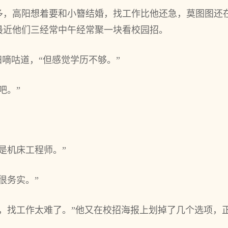
多，高阳想着要和小簪结婚，找工作比他还急，莫图图还
最近他们三经常中午经常聚一块看校园招。
阳嘀咕道，“但感觉学历不够。”
吧。”
是机床工程师。”
很务实。”
点，找工作太难了。”他又在校招海报上划掉了几个选项，