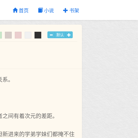
首页
小说
书架
默认
关系。
者之间有着次元的差距。
但新进来的学弟学妹们都掩不住