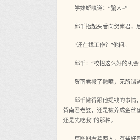
学妹娇嗔道：“骗人~”
邱千抬起头看向贺南君，
“还在找工作？”他问。
邱千：“校招这么好的机会
贺南君撇了撇嘴，无所谓道
邱千懒得跟他提钱的事情
贺南君老婆，还是被养成金丝雀
还是先吃我”的那种。
莫图图看着两人，有些好