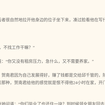
后者很自然地拉开他身边的位子坐下来，凑过脸看他在写
，不找工作干嘛？”
：“你又没有租房压力，急什么，又不需要养家。”
，贺南君因为自己发展得好，赚了钱都是交给邱千管的，
那种，贺南君给他的感觉就是恨不得他24小时在家，开
奇地问道：“你们毕业了也还住一块？到时候领女朋友回去