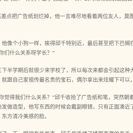
的笔差点把广告纸划烂掉，他一言难尽地看着两位友人，莫
，他像个小狗一样，挨得邱千特别近，最后甚至把下巴搁
你们什么关系呀学长？”
三下半学期后就很少来学校了，所以每次来都会引起这种
，就跟自己家祖传最名贵的宝石，偶尔拿出来炫耀下可以
，你觉得我们什么关系？”邱千收拾了广告纸和笔，突然朝
染发做造型，他写东西的时候会戴副眼镜，只有正面凑近
，东方清冷美感的脸。