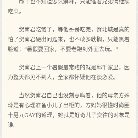
邱千也不知道怎么解释，只能催着兄弟俩继续
吃菜。
贺南君吃饱了，等他哥哥吃完，贺北城是真的
怕了贺南君硬出问题来，也不敢多耽搁，只能黑着
脸道：“暑假要回家，不要老跑到外面去玩。”
贺南君上一个暑假最常跑的就是邱千家里，因
为整天都见不到人，全家都怀疑他在谈恋爱。
当然贺南君自己也没刻意瞒着，他的母亲方殊
玲是有心理准备小儿子出柜的，方妈妈很懂时尚圈
十男九GAY的道理，她就是好奇儿子交往的对象是
谁。